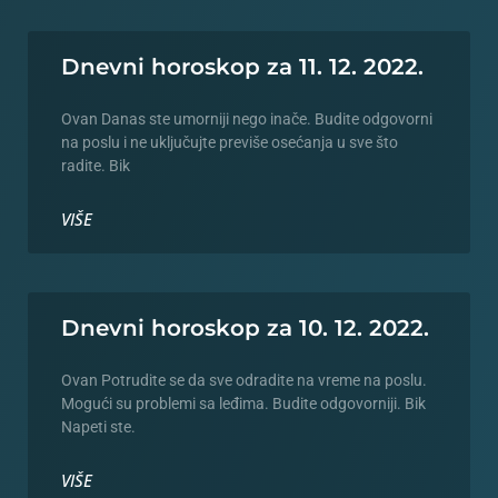
Dnevni horoskop za 11. 12. 2022.
Ovan Danas ste umorniji nego inače. Budite odgovorni
na poslu i ne uključujte previše osećanja u sve što
radite. Bik
VIŠE
Dnevni horoskop za 10. 12. 2022.
Ovan Potrudite se da sve odradite na vreme na poslu.
Mogući su problemi sa leđima. Budite odgovorniji. Bik
Napeti ste.
VIŠE