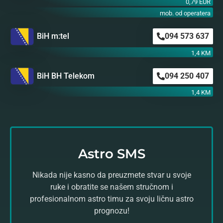
0,79 EUR
mob. od operatera
BiH m:tel
094 573 637
1,4 KM
BiH BH Telekom
094 250 407
1,4 KM
Astro SMS
Nikada nije kasno da preuzmete stvar u svoje
ruke i obratite se našem stručnom i
profesionalnom astro timu za svoju ličnu astro
prognozu!