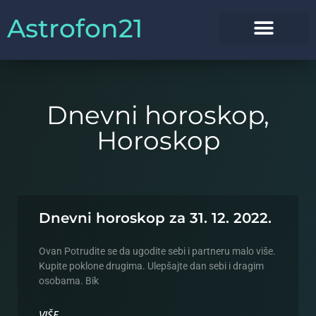
Astrofon21
Dnevni horoskop
,
Horoskop
Dnevni horoskop za 31. 12. 2022.
Ovan Potrudite se da ugodite sebi i partneru malo više.
Kupite poklone drugima. Ulepšajte dan sebi i dragim
osobama. Bik
VIŠE