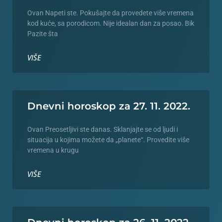
Ovan Napeti ste. Pokušajte da provedete više vremena
kod kuće, sa porodicom. Nije idealan dan za posao. Bik
Pazite šta
VIŠE
Dnevni horoskop za 27. 11. 2022.
Ovan Preosetljivi ste danas. Sklanjajte se od ljudi i
situacija u kojima možete da „planete“. Provedite više
vremena u krugu
VIŠE