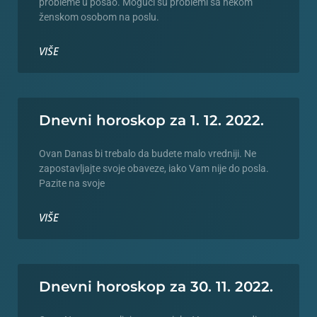
probleme u posao. Mogući su problemi sa nekom
ženskom osobom na poslu.
VIŠE
Dnevni horoskop za 1. 12. 2022.
Ovan Danas bi trebalo da budete malo vredniji. Ne
zapostavljajte svoje obaveze, iako Vam nije do posla.
Pazite na svoje
VIŠE
Dnevni horoskop za 30. 11. 2022.