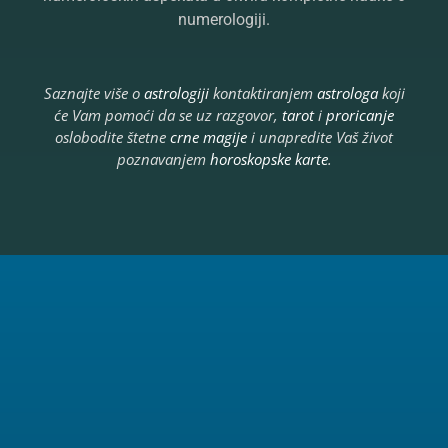
numerologiji.
Saznajte više o
astrologiji
kontaktiranjem
astrologa
koji
će Vam pomoći da se uz razgovor,
tarot
i
proricanje
oslobodite štetne
crne magije
i unapredite Vaš život
poznavanjem
horoskopske karte
.