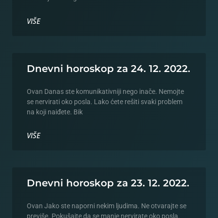
VIŠE
Dnevni horoskop za 24. 12. 2022.
Ovan Danas ste komunikativniji nego inače. Nemojte
se nervirati oko posla. Lako ćete rešiti svaki problem
na koji naiđete. Bik
VIŠE
Dnevni horoskop za 23. 12. 2022.
Ovan Jako ste naporni nekim ljudima. Ne otvarajte se
previše. Pokušajte da se manje nervirate oko posla.