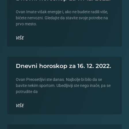
Ovan Imate višak energije i, ako ne budete radili više,
bićete nervozni. Gledajte da stavite svoje potrebe na
prvo mesto.
VIŠE
Dnevni horoskop za 16. 12. 2022.
Ovan Preosetljivi ste danas. Najbolje bi bilo da se
bavite nekim sportom. Ubedljiviji ste nego inače, pa se
potrudite da
VIŠE