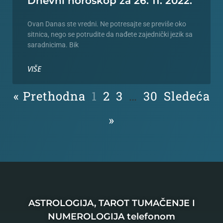
Dnevni horoskop za 26. 11. 2022.
Ovan Danas ste vredni. Ne potresajte se previše oko
sitnica, nego se potrudite da nađete zajednički jezik sa
saradnicima. Bik
VIŠE
« Prethodna
1
2
3
…
30
Sledeća
»
ASTROLOGIJA, TAROT TUMAČENJE I
NUMEROLOGIJA telefonom