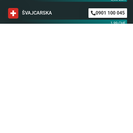
ŠVAJCARSKA
0901 100 045
1,99 CHF
AUSTRIJA
0900 440 099
1,55 EUR
NEMAČKA
0900 300 0135
0,79 EUR
mob. od operatera
BiH m:tel
094 573 637
1,4 KM
BiH BH Telekom
094 250 407
1,4 KM