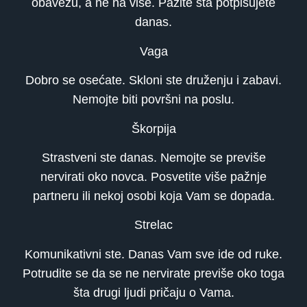
obavezu, a ne na više. Pazite šta potpisujete
danas.
Vaga
Dobro se osećate. Skloni ste druženju i zabavi.
Nemojte biti površni na poslu.
Škorpija
Strastveni ste danas. Nemojte se previše
nervirati oko novca. Posvetite više pažnje
partneru ili nekoj osobi koja Vam se dopada.
Strelac
Komunikativni ste. Danas Vam sve ide od ruke.
Potrudite se da se ne nervirate previše oko toga
šta drugi ljudi pričaju o Vama.