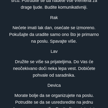
srcu. Potrudite se da nađete vše vremena za
drage ljude. Budite komunikativniji.
Rak
Nećete imati lak dan, osećate se izmoreno.
Pokušajte da uradite samo ono što je primarno
na poslu. Spavajte više.
Lav
Družite se više sa prijateljima. Do Vas će
neočekivano doći neka lepa vest. Dobićete
pohvale od saradnika.
Devica
Morate bolje da se organizujete na poslu.
Potrudite se da se usredsredite na jednu