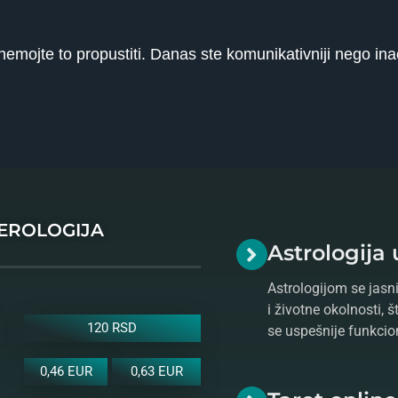
nemojte to propustiti. Danas ste komunikativniji nego ina
MEROLOGIJA
Astrologija 
Astrologijom se jasni
i životne okolnosti, 
120 RSD
se uspešnije funkcio
0,46 EUR
0,63 EUR