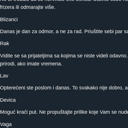
frizera ili odmarajte više.
Blizanci
Danas je dan za odmor, a ne za rad. Priuštite sebi par sati
Rak
Vidite se sa prijateljima sa kojima se niste videli odav
prirodi, ako imate vremena.
Lav
Opterećeni ste poslom i danas. To svakako nije dobro, ali
Devica
Moguć kraći put. Ne propuštajte prilike koje Vam se nud
Vaga