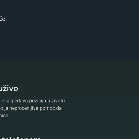
če.
uživo
je sagledava pozicija u životu
što je neprocenljiva pomoć da
niše.