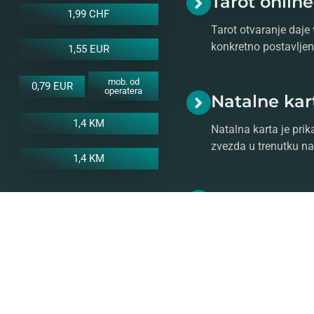
Tarot onlin
1,99 CHF
Tarot otvaranje daje 
konkretno postavljeno
1,55 EUR
mob. od
0,79 EUR
operatera
Natalne kar
1,4 KM
Natalna karta je prik
zvezda u trenutku na
1,4 KM
Numerologi
Vaš broj životnog put
numeroloških aspeka
o numerologiji.
ratite se našem stručnom i
stro prognozu!