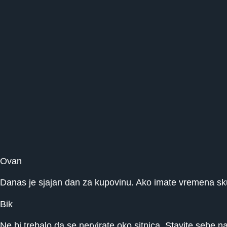
Ovan
Danas je sjajan dan za kupovinu. Ako imate vremena skuva
Bik
Ne bi trebalo da se nervirate oko sitnica. Stavite sebe n