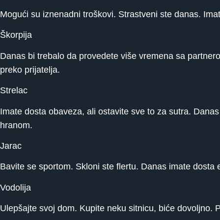
Mogući su iznenadni troškovi. Strastveni ste danas. Imat
Škorpija
Danas bi trebalo da provedete više vremena sa partnero
preko prijatelja.
Strelac
Imate dosta obaveza, ali ostavite sve to za sutra. Dana
hranom.
Jarac
Bavite se sportom. Skloni ste flertu. Danas imate dosta e
Vodolija
Ulepšajte svoj dom. Kupite neku sitnicu, biće dovoljno.