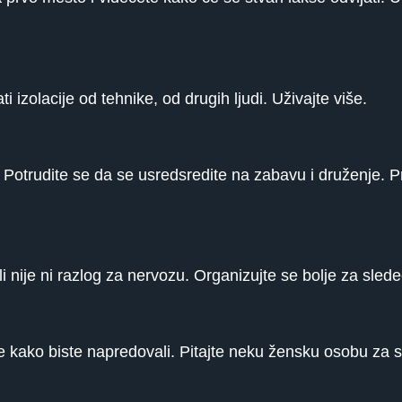
 izolacije od tehnike, od drugih ljudi. Uživajte više.
no. Potrudite se da se usredsredite na zabavu i druženje.
 nije ni razlog za nervozu. Organizujte se bolje za slede
e kako biste napredovali. Pitajte neku žensku osobu za 