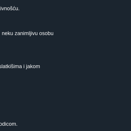
tivnošću.
i neku zanimljivu osobu
slatkišima i jakom
rodicom.