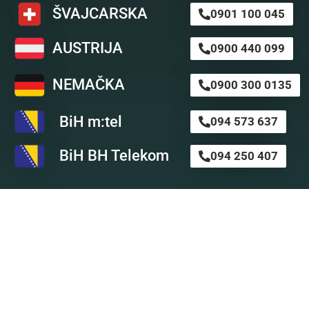
ŠVAJCARSKA
0901 100 045
AUSTRIJA
0900 440 099
NEMAČKA
0900 300 0135
BiH m:tel
094 573 637
BiH BH Telekom
094 250 407
Astro SMS
Nikada nije kasno da preuzmete stvar u svoje ruke i ob
profesionalnom astro timu za svoju ličnu a