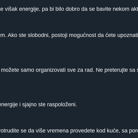
e višak energije, pa bi bilo dobro da se bavite nekom ak
m. Ako ste slobodni, postoji mogućnost da ćete upoznat
s možete samo organizovati sve za rad. Ne preterujte sa 
nergije i sjajno ste raspoloženi.
 Potrudite se da više vremena provedete kod kuće, sa po