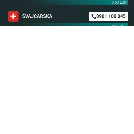
0,63 EUR
ŠVAJCARSKA
0901 100 045
1,99 CHF
AUSTRIJA
0900 440 099
1,55 EUR
NEMAČKA
0900 300 0135
0,79 EUR
mob. od operatera
BiH m:tel
094 573 637
1,4 KM
BiH BH Telekom
094 250 407
1,4 KM