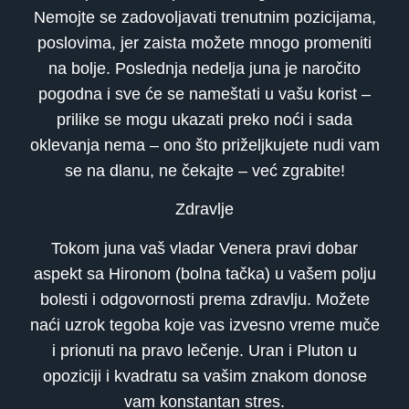
Nemojte se zadovoljavati trenutnim pozicijama,
poslovima, jer zaista možete mnogo promeniti
na bolje. Poslednja nedelja juna je naročito
pogodna i sve će se nameštati u vašu korist –
prilike se mogu ukazati preko noći i sada
oklevanja nema – ono što priželjkujete nudi vam
se na dlanu, ne čekajte – već zgrabite!
Zdravlje
Tokom juna vaš vladar Venera pravi dobar
aspekt sa Hironom (bolna tačka) u vašem polju
bolesti i odgovornosti prema zdravlju. Možete
naći uzrok tegoba koje vas izvesno vreme muče
i prionuti na pravo lečenje. Uran i Pluton u
opoziciji i kvadratu sa vašim znakom donose
vam konstantan stres.