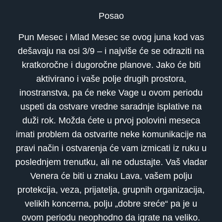
Posao
Pun Mesec i Mlad Mesec se ovog juna kod vas
dešavaju na osi 3/9 – i najviše će se odraziti na
kratkoročne i dugoročne planove. Jako će biti
aktivirano i vaše polje drugih prostora,
inostranstva, pa će neke Vage u ovom periodu
uspeti da ostvare vredne saradnje isplative na
duži rok. Možda ćete u prvoj polovini meseca
imati problem da ostvarite neke komunikacije na
pravi način i ostvarenja će vam izmicati iz ruku u
poslednjem trenutku, ali ne odustajte. Vaš vladar
Venera će biti u znaku Lava, vašem polju
protekcija, veza, prijatelja, grupnih organizacija,
velikih koncerna, polju „dobre sreće“ pa je u
ovom periodu neophodno da igrate na veliko.