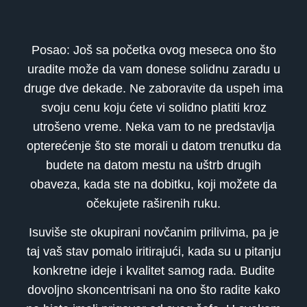
Posao: Još sa početka ovog meseca ono što
uradite može da vam donese solidnu zaradu u
druge dve dekade. Ne zaboravite da uspeh ima
svoju cenu koju ćete vi solidno platiti kroz
utrošeno vreme. Neka vam to ne predstavlja
opterećenje što ste morali u datom trenutku da
budete na datom mestu na uštrb drugih
obaveza, kada ste na dobitku, koji možete da
očekujete raširenih ruku.
Isuviše ste okupirani novčanim prilivima, pa je
taj vaš stav pomalo iritirajući, kada su u pitanju
konkretne ideje i kvalitet samog rada. Budite
dovoljno skoncentrisani na ono što radite kako