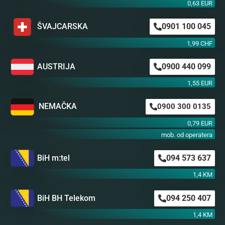
0,63 EUR
ŠVAJCARSKA
0901 100 045
1,99 CHF
AUSTRIJA
0900 440 099
1,55 EUR
NEMAČKA
0900 300 0135
0,79 EUR
mob. od operatera
BiH m:tel
094 573 637
1,4 KM
BiH BH Telekom
094 250 407
1,4 KM