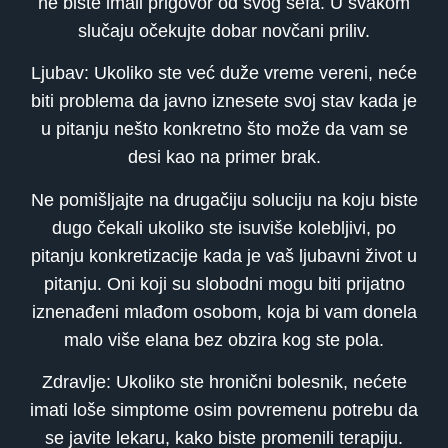
ne biste imali prigovor od svog šefa. U svakom
slučaju očekujte dobar novčani priliv.
Ljubav: Ukoliko ste već duže vreme vereni, neće
biti problema da javno iznesete svoj stav kada je
u pitanju nešto konkretno što može da vam se
desi kao na primer brak.
Ne pomišljajte na drugačiju soluciju na koju biste
dugo čekali ukoliko ste isuviše kolebljivi, po
pitanju konkretizacije kada je vaš ljubavni život u
pitanju. Oni koji su slobodni mogu biti prijatno
iznenađeni mlađom osobom, koja bi vam donela
malo više elana bez obzira kog ste pola.
Zdravlje: Ukoliko ste hronični bolesnik, nećete
imati loše simptome osim povremenu potrebu da
se javite lekaru, kako biste promenili terapiju.