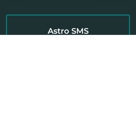
Astro SMS
Nikada nije kasno da preuzmete stvar u svoje
ruke i obratite se našem stručnom i
profesionalnom astro timu za svoju ličnu astro
prognozu!
Kliknite ovde