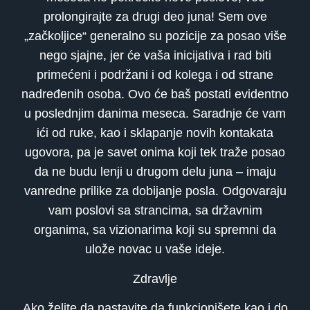
prolongirajte za drugi deo juna! Sem ove
„začkoljice“ generalno su pozicije za posao više
nego sjajne, jer će vaša inicijativa i rad biti
primećeni i podržani i od kolega i od strane
nadređenih osoba. Ovo će baš postati evidentno
u poslednjim danima meseca. Saradnje će vam
ići od ruke, kao i sklapanje novih kontakata
ugovora, pa je savet onima koji tek traže posao
da ne budu lenji u drugom delu juna – imaju
vanredne prilike za dobijanje posla. Odgovaraju
vam poslovi sa strancima, sa državnim
organima, sa vizionarima koji su spremni da
ulože novac u vaše ideje.
Zdravlje
Ako želite da nastavite da funkcionišete kao i do