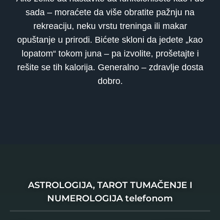
sada – moraćete da više obratite pažnju na
rekreaciju, neku vrstu treninga ili makar
opuštanje u prirodi. Bićete skloni da jedete „kao
lopatom“ tokom juna – pa izvolite, prošetajte i
rešite se tih kalorija. Generalno – zdravlje dosta
dobro.
ASTROLOGIJA, TAROT TUMAČENJE I
NUMEROLOGIJA telefonom