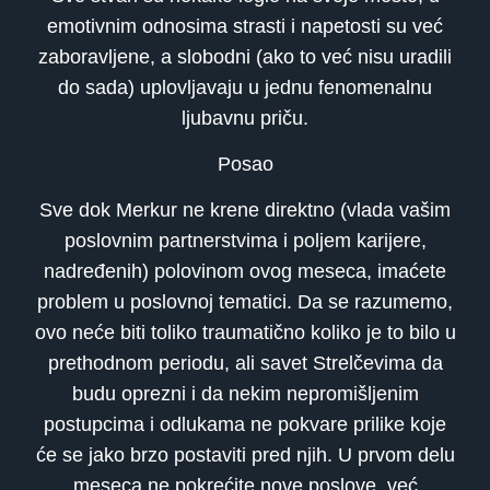
emotivnim odnosima strasti i napetosti su već
zaboravljene, a slobodni (ako to već nisu uradili
do sada) uplovljavaju u jednu fenomenalnu
ljubavnu priču.
Posao
Sve dok Merkur ne krene direktno (vlada vašim
poslovnim partnerstvima i poljem karijere,
nadređenih) polovinom ovog meseca, imaćete
problem u poslovnoj tematici. Da se razumemo,
ovo neće biti toliko traumatično koliko je to bilo u
prethodnom periodu, ali savet Strelčevima da
budu oprezni i da nekim nepromišljenim
postupcima i odlukama ne pokvare prilike koje
će se jako brzo postaviti pred njih. U prvom delu
meseca ne pokrećite nove poslove, već