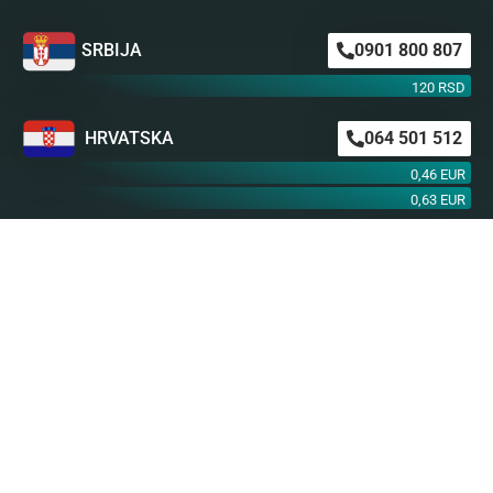
SRBIJA
0901 800 807
120 RSD
HRVATSKA
064 501 512
0,46 EUR
0,63 EUR
ŠVAJCARSKA
0901 100 045
1,99 CHF
AUSTRIJA
0900 440 099
1,55 EUR
NEMAČKA
0900 300 0135
0,79 EUR
mob. od operatera