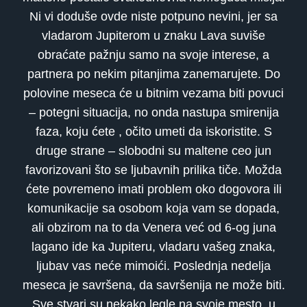
Ni vi doduše ovde niste potpuno nevini, jer sa
vladarom Jupiterom u znaku Lava suviše
obraćate pažnju samo na svoje interese, a
partnera po nekim pitanjima zanemarujete. Do
polovine meseca će u bitnim vezama biti povuci
– potegni situacija, no onda nastupa smirenija
faza, koju ćete , očito umeti da iskoristite. S
druge strane – slobodni su maltene ceo jun
favorizovani što se ljubavnih prilika tiče. Možda
ćete povremeno imati problem oko dogovora ili
komunikacije sa osobom koja vam se dopada,
ali obzirom na to da Venera već od 6-og juna
lagano ide ka Jupiteru, vladaru vašeg znaka,
ljubav vas neće mimoići. Poslednja nedelja
meseca je savršena, da savršenija ne može biti.
Sve stvari su nekako legle na svoje mesto, u