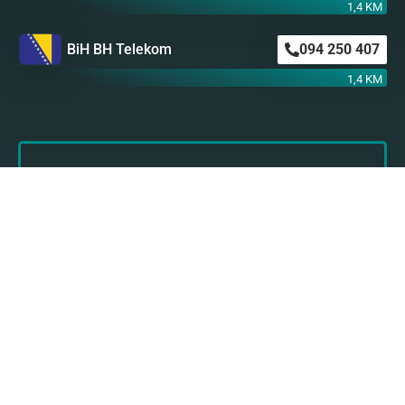
1,4 KM
BiH BH Telekom
094 250 407
1,4 KM
Astro SMS
Nikada nije kasno da preuzmete stvar u svoje
ruke i obratite se našem stručnom i
profesionalnom astro timu za svoju ličnu astro
prognozu!
Kliknite ovde