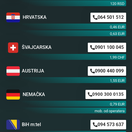
120 RSD
HRVATSKA
064 501 512
0,46 EUR
0,63 EUR
ŠVAJCARSKA
0901 100 045
1,99 CHF
AUSTRIJA
0900 440 099
1,55 EUR
NEMAČKA
0900 300 0135
0,79 EUR
mob. od operatera
BiH m:tel
094 573 637