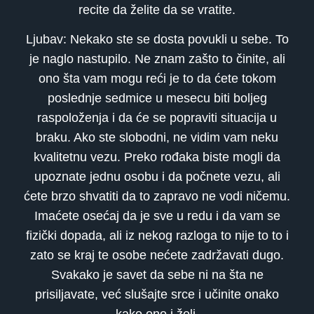
recite da želite da se vratite.
Ljubav: Nekako ste se dosta povukli u sebe. To
je naglo nastupilo. Ne znam zašto to činite, ali
ono šta vam mogu reći je to da ćete tokom
poslednje sedmice u mesecu biti boljeg
raspoloženja i da će se popraviti situacija u
braku. Ako ste slobodni, ne vidim vam neku
kvalitetnu vezu. Preko rođaka biste mogli da
upoznate jednu osobu i da počnete vezu, ali
ćete brzo shvatiti da to zapravo ne vodi ničemu.
Imaćete osećaj da je sve u redu i da vam se
fizički dopada, ali iz nekog razloga to nije to to i
zato se kraj te osobe nećete zadržavati dugo.
Svakako je savet da sebe ni na šta ne
prisiljavate, već slušajte srce i učinite onako
kako ono i želi.