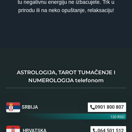
tu negativnu energiju ne izbacujete. Trk u
prirodu ili na neko opuštanje, relaksaciju!
ASTROLOGIJA, TAROT TUMAČENJE I
NUMEROLOGIJA telefonom
SRBIJA
0901 800 807
120 RSD
HRVATSKA
064 501 512