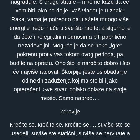
nagrađuje. S druge strane – niko ne kaže da će
vam biti lako na dalje. Vaš vladar je u znaku
Raka, vama je potrebno da ulažete mnogo više
energije nego inače u sve što radite, a sigurno je
da ćete i kolegijalnim odnosima biti poprilično
nezadovoljni. Moguće je da se neke „igre“
pokrenu protiv vas tokom ovog perioda, pa
budite na oprezu. Ono što je naročito dobro i što
će najviše radovati Škorpije jeste oslobađanje
od nekih zaduženja kojima ste bili jako
opterećeni. Sve stvari polako dolaze na svoje
mesto. Samo napred….
Zdravlje
Krećite se, krećite se, krećite se…..suviše ste se
usedeli, suviše ste statični, suviše se nervirate a