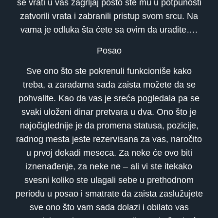
se vrati u vaš zagrljaj pošto ste mu u potpunosti
zatvorili vrata i zabranili pristup svom srcu. Na
vama je odluka šta ćete sa ovim da uradite….
Posao
Sve ono što ste pokrenuli funkcioniše kako
treba, a zaradama sada zaista možete da se
pohvalite. Kao da vas je sreća pogledala pa se
svaki uloženi dinar pretvara u dva. Ono što je
najočiglednije je da promena statusa, pozicije,
radnog mesta jeste rezervisana za vas, naročito
u prvoj dekadi meseca. Za neke će ovo biti
iznenađenje, za neke ne – ali vi ste itekako
svesni koliko ste ulagali sebe u prethodnom
periodu u posao i smatrate da zaista zaslužujete
sve ono što vam sada dolazi i obilato vas