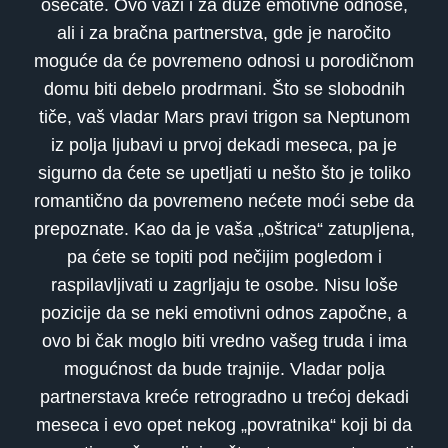
osećate. Ovo važi i za duže emotivne odnose,
ali i za bračna partnerstva, gde je naročito
moguće da će povremeno odnosi u porodičnom
domu biti debelo prodrmani. Što se slobodnih
tiče, vaš vladar Mars pravi trigon sa Neptunom
iz polja ljubavi u prvoj dekadi meseca, pa je
sigurno da ćete se upetljati u nešto što je toliko
romantično da povremeno nećete moći sebe da
prepoznate. Kao da je vaša „oštrica“ zatupljena,
pa ćete se topiti pod nečijim pogledom i
raspilavljivati u zagrljaju te osobe. Nisu loše
pozicije da se neki emotivni odnos započne, a
ovo bi čak moglo biti vredno vašeg truda i ima
mogućnost da bude trajnije. Vladar polja
partnerstava kreće retrogradno u trećoj dekadi
meseca i evo opet nekog „povratnika“ koji bi da