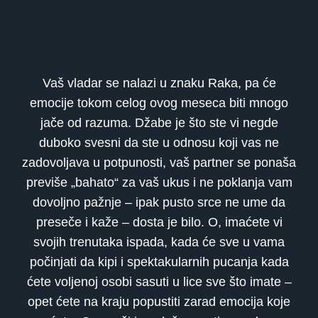
Vaš vladar se nalazi u znaku Raka, pa će
emocije tokom celog ovog meseca biti mnogo
jače od razuma. Džabe je što ste vi negde
duboko svesni da ste u odnosu koji vas ne
zadovoljava u potpunosti, vaš partner se ponaša
previše „bahato“ za vaš ukus i ne poklanja vam
dovoljno pažnje – ipak pusto srce ne ume da
preseče i kaže – dosta je bilo. O, imaćete vi
svojih trenutaka ispada, kada će sve u vama
počinjati da kipi i spektakularnih pucanja kada
ćete voljenoj osobi sasuti u lice sve što imate –
opet ćete na kraju popustiti zarad emocija koje