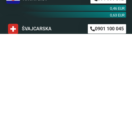
0,46 EUR
0,63 EUR
ŠVAJCARSKA
0901 100 045
1,99 CHF
AUSTRIJA
0900 440 099
1,55 EUR
NEMAČKA
0900 300 0135
0,79 EUR
mob. od operatera
BiH m:tel
094 573 637
1,4 KM
BiH BH Telekom
094 250 407