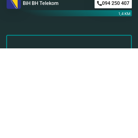
BiH BH Telekom
094 250 407
1,4 KM
Astro SMS
Nikada nije kasno da preuzmete stvar u svoje
ruke i obratite se našem stručnom i
profesionalnom astro timu za svoju ličnu astro
prognozu!
Kliknite ovde