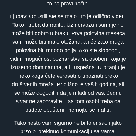
to na pravi način.
Ljubav: Opustili ste se malo i to je odlično videti.
Tako i treba da radite. Uz nervozu i sumnje ne
može biti dobro u braku. Prva polovina meseca
vam može biti malo otežana, ali će zato druga
polovina biti mnogo bolja. Ako ste slobodni,
vidim mogućnost poznanstva sa osobom koja je
izuzetno dominantna, ali i uspešna. U pitanju je
neko koga ćete verovatno upoznati preko
društvenih mreža. Približno je vaših godina, ali
se može dogoditi i da je mlađi od vas. Jednu
stvar ne zaboravite – sa tom osobi treba da
budete opušteni i nemojte se inatiti.
Tako nešto vam sigurno ne bi tolerisao i jako
brzo bi prekinuo komunikaciju sa vama.