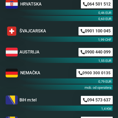
HRVATSKA
064 501 512
0,46 EUR
0,63 EUR
ŠVAJCARSKA
0901 100 045
1,99 CHF
AUSTRIJA
0900 440 099
1,55 EUR
NEMAČKA
0900 300 0135
0,79 EUR
mob. od operatera
BiH m:tel
094 573 637
1,4 KM