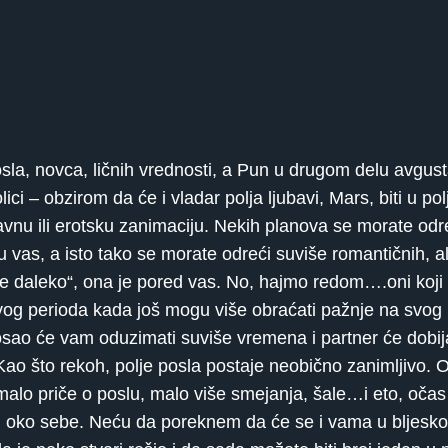
la, novca, ličnih vrednosti, a Pun u drugom delu avgusta
i – obzirom da će i vladar polja ljubavi, Mars, biti u pol
vnu ili erotsku zanimaciju. Nekih planova se morate od
zu vas, a isto tako se morate odreći suviše romantičnih, 
egde daleko“, ona je pored vas. No, hajmo redom….oni koj
vog perioda kada još mogu više obraćati pažnje na svog 
sao će vam oduzimati suviše vremena i partner će dobija
Kao što rekoh, polje posla postaje neobično zanimljivo
malo priče o poslu, malo više smejanja, šale…i eto, očas 
i oko sebe. Neću da poreknem da će se i vama u bljeskov