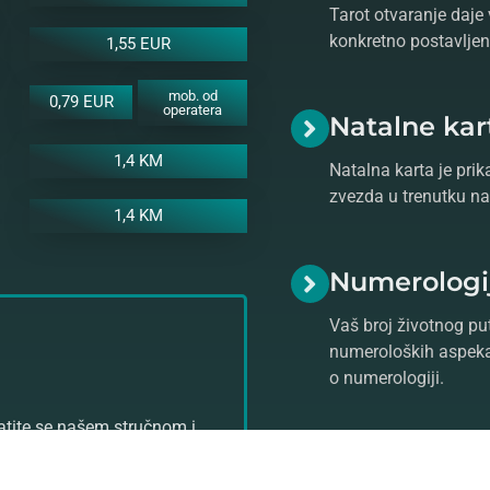
Tarot otvaranje daje 
konkretno postavljeno
1,55 EUR
mob. od
0,79 EUR
operatera
Natalne kar
1,4 KM
Natalna karta je prik
zvezda u trenutku na
1,4 KM
Numerologi
Vaš broj životnog put
numeroloških aspeka
o numerologiji.
ratite se našem stručnom i
stro prognozu!
Saznajte više o
astrologiji
ko
Vam pomoći da se uz razgo