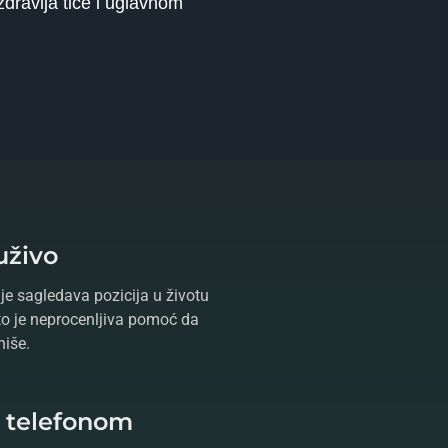
zdravlja tiče i uglavnom
uživo
je sagledava pozicija u životu
što je neprocenljiva pomoć da
niše.
e telefonom