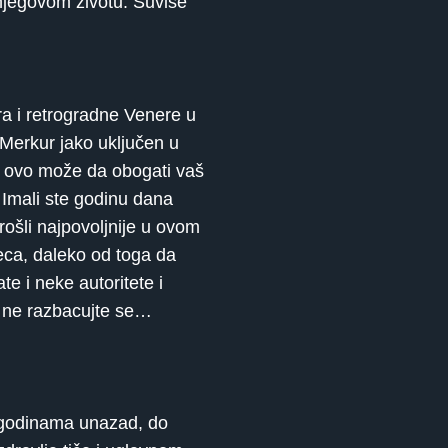
 njegovom životu. Suviše
ra i retrogradne Venere u
 Merkur jako uključen u
 i ovo može da obogati vaš
. Imali ste godinu dana
rošli najpovoljnije u ovom
seca, daleko od toga da
e i neke autoritete i
 i ne razbacujte se…
 godinama unazad, do