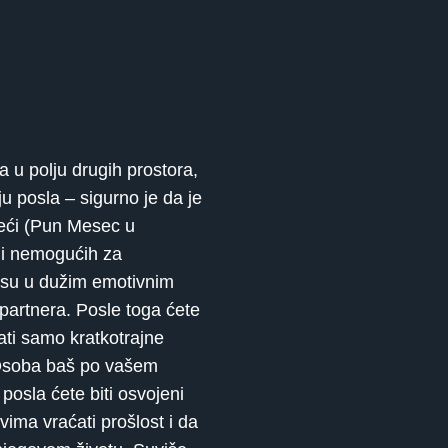
 u polju drugih prostora,
ju posla – sigurno je da je
reći (Pun Mesec u
ali nemogućih za
i su u dužim emotivnim
partnera. Posle toga ćete
ti samo kratkotrajne
. Osoba baš po vašem
posla ćete biti osvojeni
ima vraćati prošlost i da