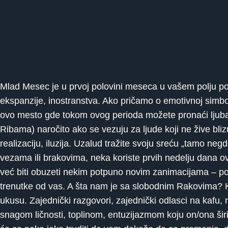
Mlad Mesec je u prvoj polovini meseca u vašem polju pos
ekspanzije, inostranstva. Ako pričamo o emotivnoj simbolic
ovo mesto gde tokom ovog perioda možete pronaći ljuba
Ribama) naročito ako se vezuju za ljude koji ne žive bli
realizaciju, iluzija. Uzalud tražite svoju sreću „tamo n
vezama ili brakovima, neka koriste prvih nedelju dana o
već biti obuzeti nekim potpuno novim zanimacijama – po
trenutke od vas. A šta nam je sa slobodnim Rakovima? 
ukusu. Zajednički razgovori, zajednički odlasci na kafu, 
snagom ličnosti, toplinom, entuzijazmom koju on/ona šir