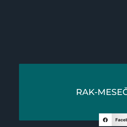
RAK-MESEČ
Face