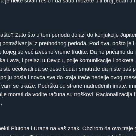
 je neke stvari rešio i da sada možete biti broj jedan u
što? Zato što u tom periodu dolazi do konjukcije Jupite
potraživanja iz prethodnog perioda. Pod dva, pošto je i
ko kojeg se već izvesno vreme trudite. Da ne pričamo da
aka Lava, i prelazi u Devicu, polje komunikacije i pokreta
a ste očekivali da se dese čuda i smatrate da niste baš p
u polju posla i novca sve do kraja treće nedelje ovog me
oja vam se ukaže. Podršku od strane nadređenih imate, imat
alje morati da vodite računa su troškovi. Racionalizacija
.
kti Plutona i Urana na vaš znak. Obzirom da ovo traje