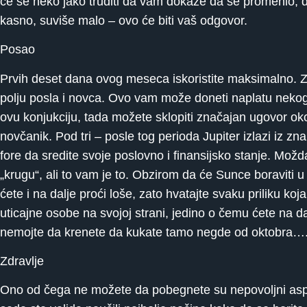
će se neko jako truditi da vam dokaže da se promenio, da
kasno, suviše malo – ovo će biti vaš odgovor.
Posao
Prvih deset dana ovog meseca iskoristite maksimalno. Za
polju posla i novca. Ovo vam može doneti naplatu nekog 
ovu konjukciju, tada možete sklopiti značajan ugovor o
novčanik. Pod tri – posle tog perioda Jupiter izlazi iz zn
fore da sredite svoje poslovno i finansijsko stanje. Možd
„krugu“, ali to vam je to. Obzirom da će Sunce boraviti 
ćete i na dalje proći loše, zato hvatajte svaku priliku k
uticajne osobe na svojoj strani, jedino o čemu ćete na d
nemojte da krenete da kukate tamo negde od oktobra….
Zdravlje
Ono od čega ne možete da pobegnete su nepovoljni aspe