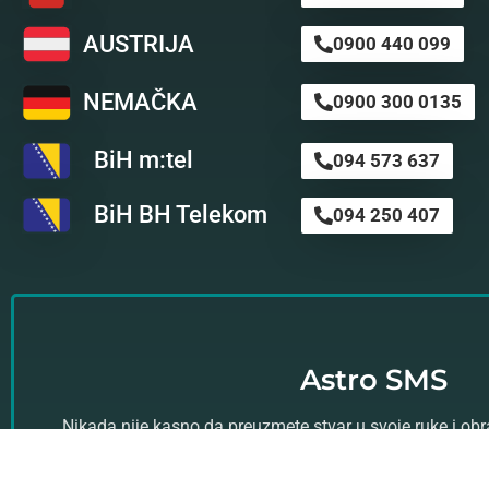
AUSTRIJA
0900 440 099
NEMAČKA
0900 300 0135
BiH m:tel
094 573 637
BiH BH Telekom
094 250 407
Astro SMS
Nikada nije kasno da preuzmete stvar u svoje ruke i ob
profesionalnom astro timu za svoju ličnu a