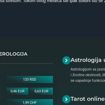
e sa stresom. Tokom ovog meseca ste ipak solidni što se 
MEROLOGIJA
Astrologija 
Astrologijom se jasni
i životne okolnosti, 
120 RSD
se uspešnije funkcio
0,46 EUR
0,63 EUR
Tarot onlin
1,99 CHF