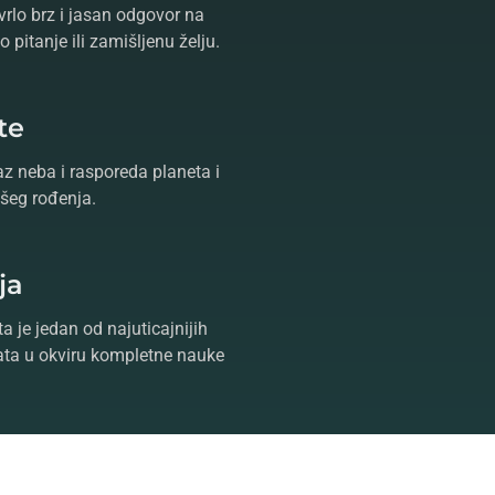
vrlo brz i jasan odgovor na
 pitanje ili zamišljenu želju.
te
az neba i rasporeda planeta i
šeg rođenja.
ja
a je jedan od najuticajnijih
ta u okviru kompletne nauke
ntaktiranjem
astrologa
koji će
vor,
tarot
i
proricanje
oslobodite