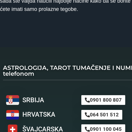
sada ste valjda naučili najbolje načine kako da se borit
ćete imati samo prolazne tegobe.
ASTROLOGIJA, TAROT TUMAČENJE I NU
telefonom
SRBIJA
0901 800 807
HRVATSKA
064 501 512
ŠVAJCARSKA
0901 100 045