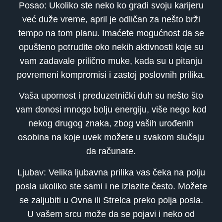
Posao: Ukoliko ste neko ko gradi svoju karijeru
već duže vreme, april je odličan za nešto brži
tempo na tom planu. Imaćete mogućnost da se
opušteno potrudite oko nekih aktivnosti koje su
vam zadavale prilično muke, kada su u pitanju
povremeni kompromisi i zastoj poslovnih prilika.
Vaša upornost i preduzetnički duh su nešto što
vam donosi mnogo bolju energiju, više nego kod
nekog drugog znaka, zbog vaših urođenih
osobina na koje uvek možete u svakom slučaju
da računate.
Ljubav: Velika ljubavna prilika vas čeka na polju
posla ukoliko ste sami i ne izlazite često. Možete
se zaljubiti u Ovna ili Strelca preko polja posla.
U vašem srcu može da se pojavi i neko od