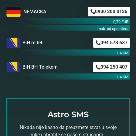
NEMAČKA
0900 300 0135
0,79 EUR
mob. od operatera
BiH m:tel
094 573 637
1,4 KM
BiH BH Telekom
094 250 407
1,4 KM
Astro SMS
Nikada nije kasno da preuzmete stvar u svoje
ruke i obratite se našem stručnom i