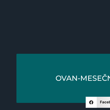
OVAN-MESEČN
Face