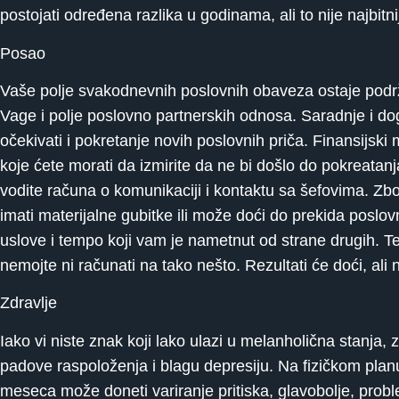
postojati određena razlika u godinama, ali to nije najbit
Posao
Vaše polje svakodnevnih poslovnih obaveza ostaje podr
Vage i polje poslovno partnerskih odnosa. Saradnje i d
očekivati i pokretanje novih poslovnih priča. Finansijski 
koje ćete morati da izmirite da ne bi došlo do pokreat
vodite računa o komunikaciji i kontaktu sa šefovima. Zbo
imati materijalne gubitke ili može doći do prekida poslovn
uslove i tempo koji vam je nametnut od strane drugih. Te
nemojte ni računati na tako nešto. Rezultati će doći, ali 
Zdravlje
Iako vi niste znak koji lako ulazi u melanholična stanja
padove raspoloženja i blagu depresiju. Na fizičkom planu
meseca može doneti variranje pritiska, glavobolje, prob