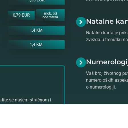
mob. od
0,79 EUR
operatera
Natalne kar
1,4 KM
Natalna karta je prik
zvezda u trenutku na
1,4 KM
Numerologi
Vaš broj životnog put
numeroloških aspeka
o numerologiji.
ratite se našem stručnom i
stro prognozu!
Saznajte više o
astrologiji
ko
Vam pomoći da se uz razgo
štetne
crne magije
i unapre
horoskopske karte
.