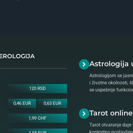
MEROLOGIJA
Astrologija 
Astrologijom se jasni
i životne okolnosti, 
120 RSD
se uspešnije funkcio
0,46 EUR
0,63 EUR
Tarot onlin
1,99 CHF
Tarot otvaranje daje 
konkretno postavljeno
1,55 EUR