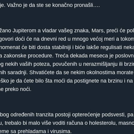
nije. Važno je da ste se konačno pronašli….
žano Jupiterom a vladar vašeg znaka, Mars, preći će p
ogovori doći će na dnevni red u mnogo većoj meri a tok
momenat će biti dosta stabilniji i biće lakše regulisati n
anja zakonske procedure. Treća dekada meseca je poslovn
g nekih vaših poteza, povučenih u nerazmišljanju ili brz
ih saradnji. Shvatićete da se nekim okolnostima morate pri
ško je da ćete bilo šta moći da postignete na brzinu i na
ne preko noći.
, zbog određenih tranzita postoji opterećenje podsvesti, 
, trebalo bi malo više voditi računa o holesterolu, masn
leme sa prehladama i virusima.