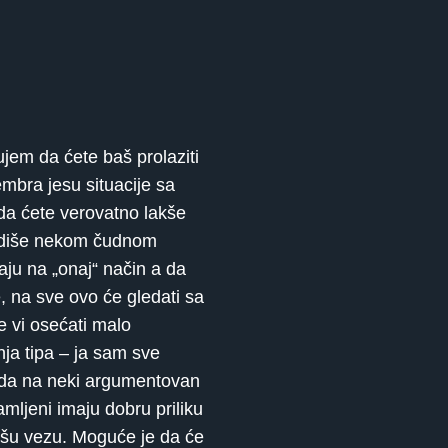
em da ćete baš prolaziti
embra jesu situacije sa
da ćete verovatno lakše
a odiše nekom čudnom
aju na „onaj“ način a da
, na sve ovo će gledati sa
e vi osećati malo
ja tipa – ja sam sve
, da na neki argumentovan
ljeni imaju dobru priliku
vašu vezu. Moguće je da će