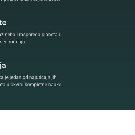
te
az neba i rasporeda planeta i
šeg rođenja.
ja
a je jedan od najuticajnijih
ta u okviru kompletne nauke
ntaktiranjem
astrologa
koji će
vor,
tarot
i
proricanje
oslobodite
dite Vaš život poznavanjem