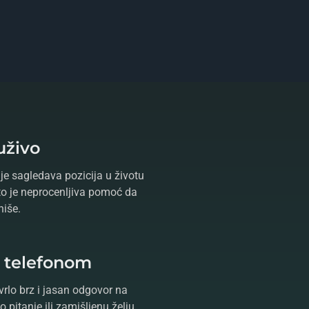
uživo
je sagledava pozicija u životu
što je neprocenljiva pomoć da
niše.
e telefonom
vrlo brz i jasan odgovor na
 pitanje ili zamišljenu želju.