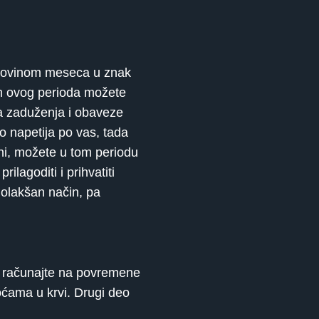
olovinom meseca u znak
om ovog perioda možete
eka zaduženja i obaveze
o napetija po vas, tada
ini, možete u tom periodu
lagoditi i prihvatiti
 olakšan način, pa
pa računajte na povremene
oćama u krvi. Drugi deo