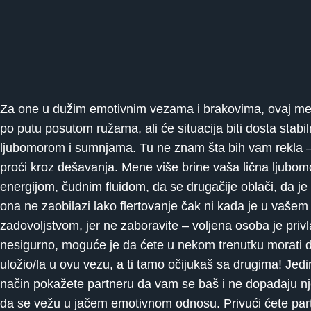
Za one u dužim emotivnim vezama i brakovima, ovaj mes
po putu posutom ružama, ali će situacija biti dosta stab
ljubomorom i sumnjama. Tu ne znam šta bih vam rekla – 
proći kroz dešavanja. Mene više brine vaša lična ljubo
energijom, čudnim fluidom, da se drugačije oblači, da je 
ona ne zaobilazi lako flertovanje čak ni kada je u vašem
zadovoljstvom, jer ne zaboravite – voljena osoba je pri
nesigurno, moguće je da ćete u nekom trenutku morati 
uložio/la u ovu vezu, a ti tamo očijukaš sa drugima! Jed
način pokažete partneru da vam se baš i ne dopadaju nje
da se vežu u jačem emotivnom odnosu. Privući ćete partn