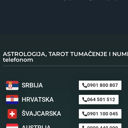
ASTROLOGIJA, TAROT TUMAČENJE I NU
telefonom
SRBIJA
0901 800 807
HRVATSKA
064 501 512
ŠVAJCARSKA
0901 100 045
AUSTRIJA
0900 440 099