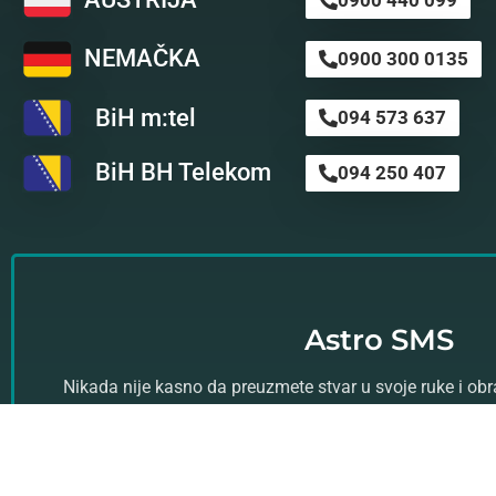
NEMAČKA
0900 300 0135
BiH m:tel
094 573 637
BiH BH Telekom
094 250 407
Astro SMS
Nikada nije kasno da preuzmete stvar u svoje ruke i ob
profesionalnom astro timu za svoju ličnu a
Kliknite ovde