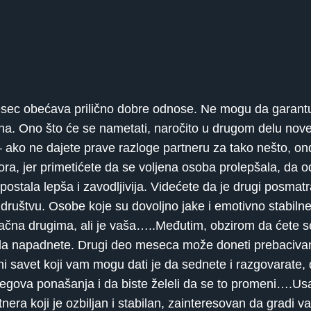
ec obećava prilično dobre odnose. Ne mogu da garantuj
ilna. Ono što će se nametati, naročito u drugom delu nov
ako ne dajete prave razloge partneru za tako nešto, on
mora, jer primetićete da se voljena osoba prolepšala, d
postala lepša i zavodljivija. Videćete da je drugi posmatr
 društvu. Osobe koje su dovoljno jake i emotivno stabilne
vlačna drugima, ali je vaša…..Međutim, obzirom da ćete s
da napadnete. Drugi deo meseca može doneti prebacivan
ini savet koji vam mogu dati je da sednete i razgovarate
gova ponašanja i da biste želeli da se to promeni….Usam
era koji je ozbiljan i stabilan, zainteresovan da gradi 