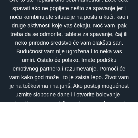
spavati ako ne popijete nešto za spavanje jer i
noću kombinujete situacije na poslu u kući, kao i
druge aktivnosti koje vas čekaju. Noć vam ipak
treba da se odmorite, tablete za spavanje, čaj ili
neko prirodno sredstvo će vam olakšati san.
Budućnost vam nije ugrožena i to neka vas
umiri. Ostalo će polako. Imate podršku
emotivnog partnera i razumevanje. Pomoći će
vam kako god može i to je zaista lepo. Život vam
je na točkovima i na juriš. Ako postoji mogućnost
uzmite slobodne dane ili otvorite bolovanje i
odmorite se ove nedelje u miru van vašeg mesta
stanovanja.Krenite na put bez cilja, gde stignete
prespavajte. Treba vam malo adrenalina,
uzbuđenja i neizvesnosti da napunite baterije.