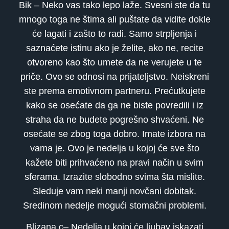
Bik – Neko vas tako lepo laže. Svesni ste da tu
mnogo toga ne štima ali puštate da vidite dokle
će lagati i zašto to radi. Samo strpljenja i
saznaćete istinu ako je želite, ako ne, recite
otvoreno kao što umete da ne verujete u te
priče. Ovo se odnosi na prijateljstvo. Neiskreni
ste prema emotivnom partneru. Prećutkujete
kako se osećate da ga ne biste povredili i iz
straha da ne budete pogrešno shvaćeni. Ne
osećate se zbog toga dobro. Imate izbora na
vama je. Ovo je nedelja u kojoj će sve što
kažete biti prihvaćeno na pravi način u svim
sferama. Izrazite slobodno svima šta mislite.
Sleduje vam neki manji novčani dobitak.
Sredinom nedelje mogući stomačni problemi.
Blizana c– Nedelja u kojoj će ljubav iskazati