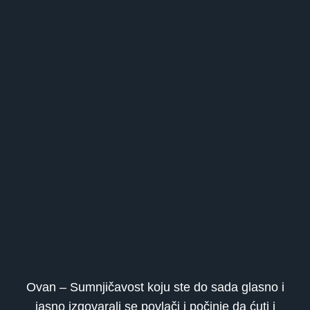
Ovan – Sumnjičavost koju ste do sada glasno i
jasno izgovarali se povlači i počinje da ćuti i