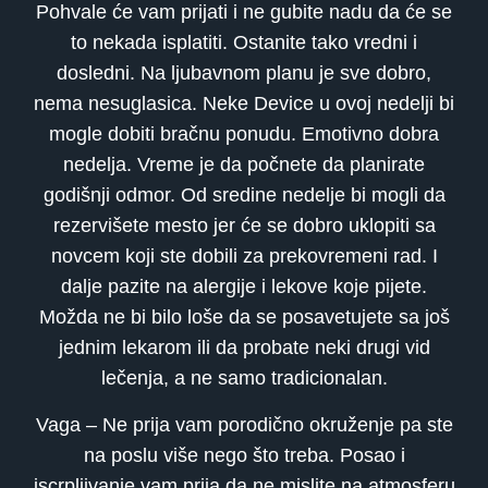
Pohvale će vam prijati i ne gubite nadu da će se
to nekada isplatiti. Ostanite tako vredni i
dosledni. Na ljubavnom planu je sve dobro,
nema nesuglasica. Neke Device u ovoj nedelji bi
mogle dobiti bračnu ponudu. Emotivno dobra
nedelja. Vreme je da počnete da planirate
godišnji odmor. Od sredine nedelje bi mogli da
rezervišete mesto jer će se dobro uklopiti sa
novcem koji ste dobili za prekovremeni rad. I
dalje pazite na alergije i lekove koje pijete.
Možda ne bi bilo loše da se posavetujete sa još
jednim lekarom ili da probate neki drugi vid
lečenja, a ne samo tradicionalan.
Vaga – Ne prija vam porodično okruženje pa ste
na poslu više nego što treba. Posao i
iscrpljivanje vam prija da ne mislite na atmosferu