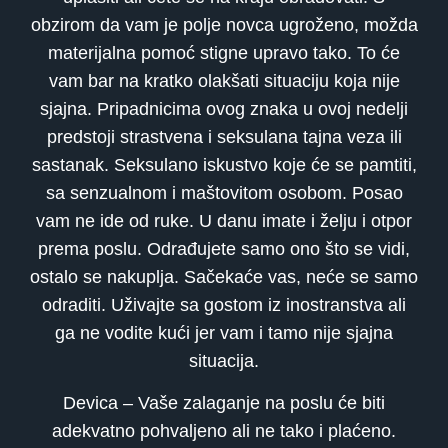
obzirom da vam je polje novca ugroženo, možda
materijalna pomoć stigne upravo tako. To će
vam bar na kratko olakšati situaciju koja nije
sjajna. Pripadnicima ovog znaka u ovoj nedelji
predstoji strastvena i seksulana tajna veza ili
sastanak. Seksulano iskustvo koje će se pamtiti,
sa senzualnom i maštovitom osobom. Posao
vam ne ide od ruke. U danu imate i želju i otpor
prema poslu. Odrađujete samo ono što se vidi,
ostalo se nakuplja. Sačekaće vas, neće se samo
odraditi. Uživajte sa gostom iz inostranstva ali
ga ne vodite kući jer vam i tamo nije sjajna
situacija.
Devica – Vaše zalaganje na poslu će biti
adekvatno pohvaljeno ali ne tako i plaćeno.