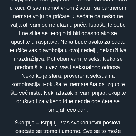
u kući. O svom emotivnom životu i sa partnerom
nemate volju da pričate. Osećate da nešto ne
valja ali vam se ne ulazi u priče. Ispoštujte sebe
i ne silite se. Moglo bi biti opasno ako se
upustite u rasprave. Neka bude ovako za sada.
Mučiće vas glavobolja u ovoj nedelji, neizdržljiva
i razdražljiva. Potreban vam je seks. Neko se
predomišlja u vezi vas i seksualnog odnosa.
Neko ko je stara, proverena seksualna
kombinacija. Pokušajte, nemate šta da izgubite
što već niste. Neki izlazak bi vam prijao, okupite
društvo i za vikend idite negde gde ćete se
smejati ceo dan.
Škorpija – Isrpljuju vas svakodnevni poslovi,
osećate se tromo i umorno. Sve se to može