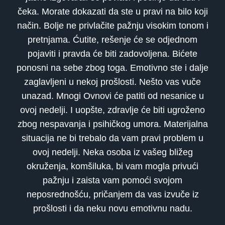
čeka. Morate dokazati da ste u pravi na bilo koji
način. Bolje ne privlačite pažnju visokim tonom i
pretnjama. Ćutite, rešenje će se odjednom
pojaviti i pravda će biti zadovoljena. Bićete
ponosni na sebe zbog toga. Emotivno ste i dalje
zaglavljeni u nekoj prošlosti. Nešto vas vuče
unazad. Mnogi Ovnovi će patiti od nesanice u
ovoj nedelji. I uopšte, zdravlje će biti ugroženo
zbog nespavanja i psihičkog umora. Materijalna
situacija ne bi trebalo da vam pravi problem u
ovoj nedelji. Neka osoba iz vašeg bližeg
okruženja, komšiluka, bi vam mogla privući
pažnju i zaista vam pomoći svojom
neposrednošću, pričanjem da vas izvuče iz
prošlosti i da neku novu emotivnu nadu.