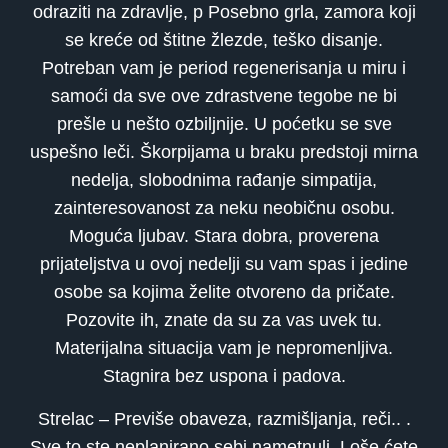
odraziti na zdravlje, p Posebno grla, zamora koji
se kreće od štitne žlezde, teško disanje.
Potreban vam je period regenerisanja u miru i
samoći da sve ove zdrastvene tegobe ne bi
prešle u nešto ozbiljnije. U poćetku se sve
uspešno leči. Škorpijama u braku predstoji mirna
nedelja, slobodnima rađanje simpatija,
zainteresovanost za neku neobičnu osobu.
Moguća ljubav. Stara dobra, proverena
prijateljstva u ovoj nedelji su vam spas i jedine
osobe sa kojima želite otvoreno da pričate.
Pozovite ih, znate da su za vas uvek tu.
Materijalna situacija vam je nepromenljiva.
Stagnira bez uspona i padova.
Strelac – Previše obaveza, razmišljanja, reči.. .
Sve to ste neplanirano sebi nametnuli. Loše ćete