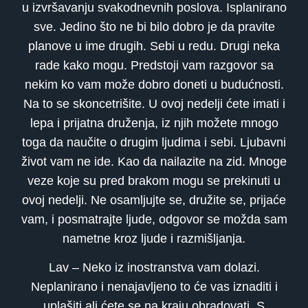
u izvršavanju svakodnevnih poslova. Isplanirano
sve. Jedino što ne bi bilo dobro je da pravite
planove u ime drugih. Sebi u redu. Drugi neka
rade kako mogu. Predstoji vam razgovor sa
nekim ko vam može dobro doneti u budućnosti.
Na to se skoncetrišite. U ovoj nedelji ćete imati i
lepa i prijatna druženja, iz njih možete mnogo
toga da naučite o drugim ljudima i sebi. Ljubavni
život vam ne ide. Kao da nailazite na zid. Mnoge
veze koje su pred brakom mogu se prekinuti u
ovoj nedelji. Ne osamljujte se, družite se, prijaće
vam, i posmatrajte ljude, odgovor se možda sam
nametne kroz ljude i razmišljanja.
Lav – Neko iz inostranstva vam dolazi.
Neplanirano i nenajavljeno to će vas iznaditi i
uplašiti ali ćete se na kraju obradovati. S