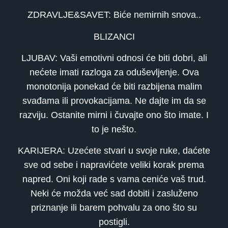
ZDRAVLJE&SAVET: Biće nemirnih snova..
BLIZANCI
LJUBAV: Vaši emotivni odnosi će biti dobri, ali
nećete imati razloga za oduševljenje. Ova
monotonija ponekad će biti razbijena malim
svađama ili provokacijama. Ne dajte im da se
razviju. Ostanite mirni i čuvajte ono što imate. I
to je nešto.
KARIJERA: Uzećete stvari u svoje ruke, daćete
sve od sebe i napravićete veliki korak prema
napred. Oni koji rade s vama ceniće vaš trud.
Neki će možda već sad dobiti i zasluženo
priznanje ili barem pohvalu za ono što su
postigli.