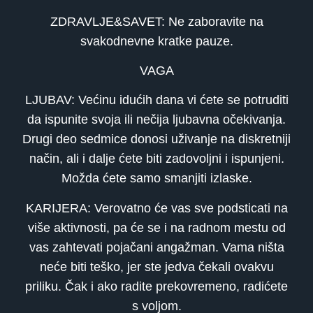
ZDRAVLJE&SAVET: Ne zaboravite na
svakodnevne kratke pauze.
VAGA
LJUBAV: Većinu idućih dana vi ćete se potruditi
da ispunite svoja ili nečija ljubavna očekivanja.
Drugi deo sedmice donosi uživanje na diskretniji
način, ali i dalje ćete biti zadovoljni i ispunjeni.
Možda ćete samo smanjiti izlaske.
KARIJERA: Verovatno će vas sve podsticati na
više aktivnosti, pa će se i na radnom mestu od
vas zahtevati pojačani angažman. Vama ništa
neće biti teško, jer ste jedva čekali ovakvu
priliku. Čak i ako radite prekovremeno, radićete
s voljom.