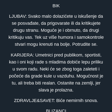
BIK
LJUBAV: Svako malo dolazićete u iskušenje da
se posvađate, da prigovarate ili da kritikujete
drugu stranu. Moguće je i obrnuto, da drugi
kritikuju vas. Tek uz više humora i samokontrole
stvari mogu krenuti na bolje. Potrudite se.
KARIJERA: Umetnici pred publikom, sportisti,
kao i oni koji rade s mladima dobiće lepu priliku
u svom radu. Neki će se zbog toga zaleteti i
počeće da grade kule u vazduhu. Mogućnost je
tu, ali treba biti realan. Ostanite na zemlji, jer
slava je prolazna.
ZDRAVLJE&SAVET: Biće nemirnih snova.
BLIZANCI