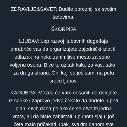
ZDRAVLJE&SAVET: Budite oprezniji sa svojim
šefovima.
ŠKORPIJA
LJUBAV: Lep razvoj ljubavnih događaja
ohrabriće vas da organizujete zajednički izlet ili
odlazak na neko zanimljivo mesto za sebe i
voljenu osobu. Biće to užitak kako za vas, tako i
za drugu stranu. Oni koji su još sami na putu
sreću ljubav.
KARIJERA: Možda će vam dosaditi da delujete
iz senke i zapravo jedva čekate da dođete u prvi
plan. Ovih dana polako će se otvoriti jedna
vrata, ali da biste zablistali u punom sjaju, još
ćete malo pričekati. Ipak, svakim danom sve