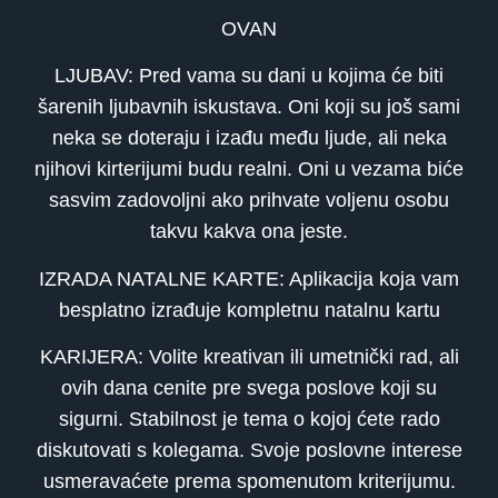
OVAN
LJUBAV: Pred vama su dani u kojima će biti
šarenih ljubavnih iskustava. Oni koji su još sami
neka se doteraju i izađu među ljude, ali neka
njihovi kirterijumi budu realni. Oni u vezama biće
sasvim zadovoljni ako prihvate voljenu osobu
takvu kakva ona jeste.
IZRADA NATALNE KARTE: Aplikacija koja vam
besplatno izrađuje kompletnu natalnu kartu
KARIJERA: Volite kreativan ili umetnički rad, ali
ovih dana cenite pre svega poslove koji su
sigurni. Stabilnost je tema o kojoj ćete rado
diskutovati s kolegama. Svoje poslovne interese
usmeravaćete prema spomenutom kriterijumu.