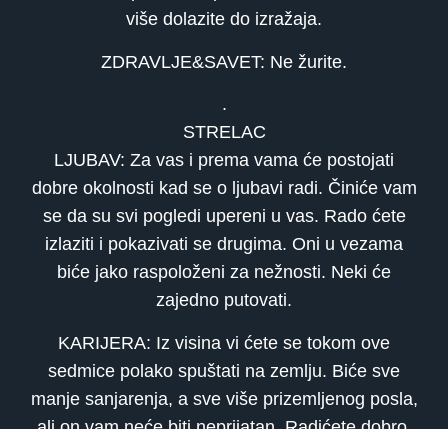
više dolazite do izražaja.
ZDRAVLJE&SAVET: Ne žurite.
.
STRELAC
LJUBAV: Za vas i prema vama će postojati
dobre okolnosti kad se o ljubavi radi. Činiće vam
se da su svi pogledi upereni u vas. Rado ćete
izlaziti i pokazivati se drugima. Oni u vezama
biće jako raspoloženi za nežnosti. Neki će
zajedno putovati.
KARIJERA: Iz visina vi ćete se tokom ove
sedmice polako spuštati na zemlju. Biće sve
manje sanjarenja, a sve više prizemljenog posla,
ali on vam neće biti neprijatan. Radićete dobro,