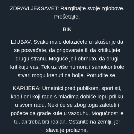
ZDRAVLJE&SAVET: Razgibajte svoje zglobove.
Prošetajte.
BIK
LJUBAV: Svako malo dolazićete u iskušenje da
se posvađate, da prigovarate ili da kritikujete
drugu stranu. Moguće je i obrnuto, da drugi
kritikuju vas. Tek uz više humora i samokontrole
stvari mogu krenuti na bolje. Potrudite se.
KARIJERA: Umetnici pred publikom, sportisti,
kao i oni koji rade s mladima dobiće lepu priliku
u svom radu. Neki će se zbog toga zaleteti i
počeće da grade kule u vazduhu. Mogućnost je
tu, ali treba biti realan. Ostanite na zemlji, jer
slava je prolazna.