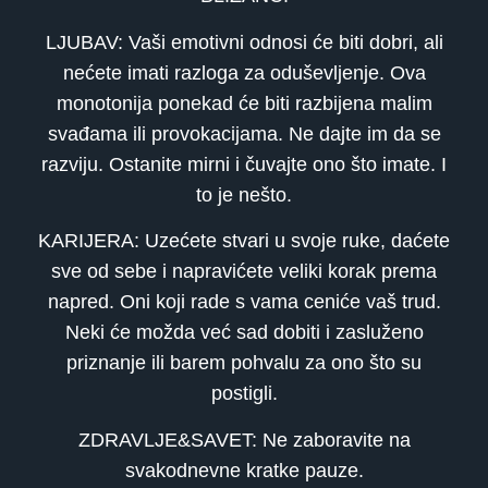
LJUBAV: Vaši emotivni odnosi će biti dobri, ali
nećete imati razloga za oduševljenje. Ova
monotonija ponekad će biti razbijena malim
svađama ili provokacijama. Ne dajte im da se
razviju. Ostanite mirni i čuvajte ono što imate. I
to je nešto.
KARIJERA: Uzećete stvari u svoje ruke, daćete
sve od sebe i napravićete veliki korak prema
napred. Oni koji rade s vama ceniće vaš trud.
Neki će možda već sad dobiti i zasluženo
priznanje ili barem pohvalu za ono što su
postigli.
ZDRAVLJE&SAVET: Ne zaboravite na
svakodnevne kratke pauze.