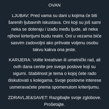
OVAN
LJUBAV: Pred vama su dani u kojima će biti
šarenih ljubavnih iskustava. Oni koji su još sami
neka se doteraju i izađu među ljude, ali neka
njihovi kirterijumi budu realni. Oni u vezama biće
sasvim zadovoljni ako prihvate voljenu osobu
takvu kakva ona jeste.
KARIJERA: Volite kreativan ili umetnički rad, ali
ovih dana cenite pre svega poslove koji su
sigurni. Stabilnost je tema o kojoj ćete rado
diskutovati s kolegama. Svoje poslovne interese
usmeravaćete prema spomenutom kriterijumu.
ZDRAVLJE&SAVET: Razgibajte svoje zglobove.
Prošetajte.