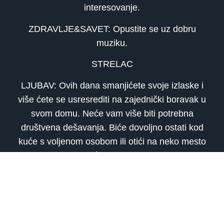
interesovanje.
ZDRAVLJE&SAVET: Opustite se uz dobru
muziku.
STRELAC
LJUBAV: Ovih dana smanjićete svoje izlaske i
više ćete se usresrediti na zajednički boravak u
svom domu. Neće vam više biti potrebna
društvena dešavanja. Biće dovoljno ostati kod
kuće s voljenom osobom ili otići na neko mesto
gde ćete biti sami.
KARIJERA: Neće biti mnogo vremena za
raspravljanje i analiziranje. Moraćete da
reagujete u trenutku i da donosite ispravne
odluke. Vi ste po prirodi spretni, pa ćete se i