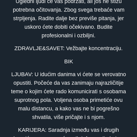
Ugledni ljudi će vas podržati, ali još ne stižu
potrebna očitovanja. Zbog svega trebaće vam
strpljenja. Radite dalje bez previše pitanja, jer
uskoro ćete dobiti očekivano. Budite
profesionalni i ozbiljni.
ZDRAVLJE&SAVET: Vežbajte koncentraciju.
BIK
LJUBAV: U idućim danima vi ćete se verovatno
opustiti. Počeće da vas zanimaju najrazličitije
teme o kojim ćete rado komunicirati s osobama
suprotnog pola. Voljena osoba primetiće ovu
malu distancu, a kako vas ne bi pogrešno
shvatila, više pričajte i s njom.
KARIJERA: Saradnja između vas i drugih