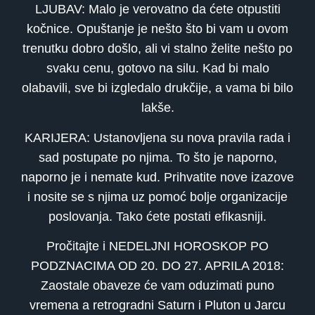
LJUBAV: Malo je verovatno da ćete otpustiti
kočnice. Opuštanje je nešto što bi vam u ovom
trenutku dobro došlo, ali vi stalno želite nešto po
svaku cenu, gotovo na silu. Kad bi malo
olabavili, sve bi izgledalo drukčije, a vama bi bilo
lakše.
KARIJERA: Ustanovljena su nova pravila rada i
sad postupate po njima. To što je naporno,
naporno je i nemate kud. Prihvatite nove izazove
i nosite se s njima uz pomoć bolje organizacije
poslovanja. Tako ćete postati efikasniji.
Pročitajte i NEDELJNI HOROSKOP PO
PODZNACIMA OD 20. DO 27. APRILA 2018:
Zaostale obaveze će vam oduzimati puno
vremena a retrogradni Saturn i Pluton u Jarcu