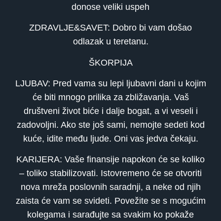
donose veliki uspeh
ZDRAVLJE&SAVET: Dobro bi vam došao
odlazak u teretanu.
ŠKORPIJA
LJUBAV: Pred vama su lepi ljubavni dani u kojim
će biti mnogo prilika za zbližavanja. Vaš
društveni život biće i dalje bogat, a vi veseli i
zadovoljni. Ako ste još sami, nemojte sedeti kod
kuće, idite među ljude. Oni vas jedva čekaju.
KARIJERA: Vaše finansije napokon će se koliko
– toliko stabilizovati. Istovremeno će se otvoriti
nova mreža poslovnih saradnji, a neke od njih
zaista će vam se svideti. Povežite se s mogućim
kolegama i sarađujte sa svakim ko pokaže