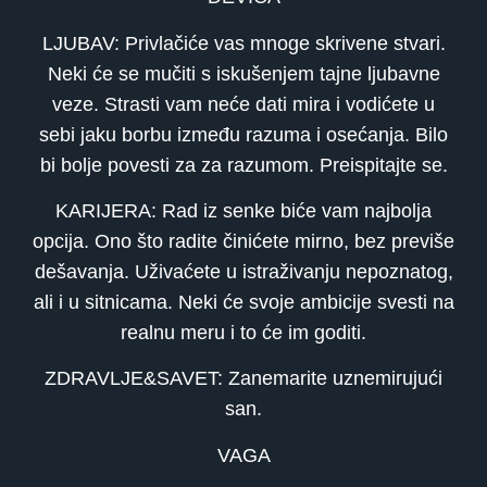
LJUBAV: Privlačiće vas mnoge skrivene stvari.
Neki će se mučiti s iskušenjem tajne ljubavne
veze. Strasti vam neće dati mira i vodićete u
sebi jaku borbu između razuma i osećanja. Bilo
bi bolje povesti za za razumom. Preispitajte se.
KARIJERA: Rad iz senke biće vam najbolja
opcija. Ono što radite činićete mirno, bez previše
dešavanja. Uživaćete u istraživanju nepoznatog,
ali i u sitnicama. Neki će svoje ambicije svesti na
realnu meru i to će im goditi.
ZDRAVLJE&SAVET: Zanemarite uznemirujući
san.
VAGA