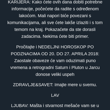
KARIJERA: Kako ćete ovih dana dobiti potrebne
informacije, počećete da radite s određenom
lakoćom. Mali napori biće povezani s
komunikacijama, ali sve ćete lakše izlaziti i s tom
temom na kraj. Pokazaćete da ste dorasli
zadacima. Nekima ćete biti primer.
Pročitajte i NEDELJNI HOROSKOP PO
PODZNACIMA OD 20. DO 27. APRILA 2018:
Zaostale obaveze će vam oduzimati puno
vremena a retrogradni Saturn i Pluton u Jarcu
donose veliki uspeh
ZDRAVLJE&SAVET: Imajte mere u svemu.
LAV
LJUBAV: Mašta i stvarnost mešaće vam se u