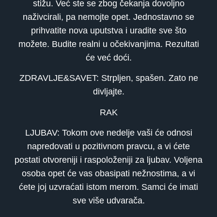
stižu. Već ste se zbog čekanja dovoljno
naživcirali, pa nemojte opet. Jednostavno se
prihvatite nova uputstva i uradite sve što
možete. Budite realni u očekivanjima. Rezultati
će već doći.
ZDRAVLJE&SAVET: Strpljen, spašen. Zato ne
divljajte.
RAK
LJUBAV: Tokom ove nedelje vaši će odnosi
napredovati u pozitivnom pravcu, a vi ćete
postati otvoreniji i raspoloženiji za ljubav. Voljena
osoba opet će vas obasipati nežnostima, a vi
ćete joj uzvraćati istom merom. Samci će imati
sve više udvarača.