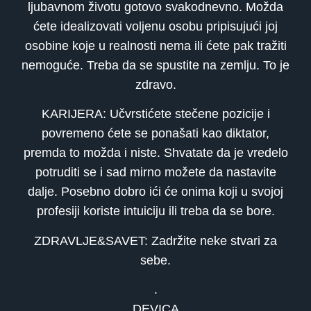
ljubavnom životu gotovo svakodnevno. Možda
ćete idealizovati voljenu osobu pripisujući joj
osobine koje u realnosti nema ili ćete pak tražiti
nemoguće. Treba da se spustite na zemlju. To je
zdravo.
KARIJERA: Učvrstićete stečene pozicije i
povremeno ćete se ponašati kao diktator,
premda to možda i niste. Shvatate da je vredelo
potruditi se i sad mirno možete da nastavite
dalje. Posebno dobro ići će onima koji u svojoj
profesiji koriste intuiciju ili treba da se bore.
ZDRAVLJE&SAVET: Zadržite neke stvari za
sebe.
.
DEVICA