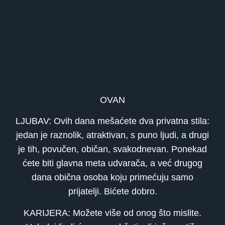
OVAN
LJUBAV: Ovih dana mešaćete dva privatna stila:
jedan je raznolik, atraktivan, s puno ljudi, a drugi
je tih, povučen, običan, svakodnevan. Ponekad
ćete biti glavna meta udvarača, a već drugog
dana obična osoba koju primećuju samo
prijatelji. Bićete dobro.
KARIJERA: Možete više od onog što mislite.