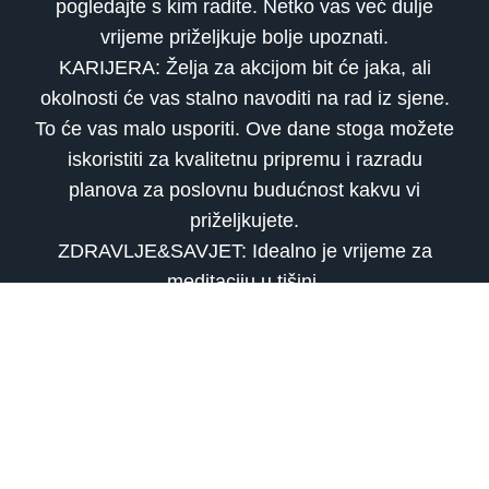
pogledajte s kim radite. Netko vas već dulje
vrijeme priželjkuje bolje upoznati.
KARIJERA: Želja za akcijom bit će jaka, ali
okolnosti će vas stalno navoditi na rad iz sjene.
To će vas malo usporiti. Ove dane stoga možete
iskoristiti za kvalitetnu pripremu i razradu
planova za poslovnu budućnost kakvu vi
priželjkujete.
ZDRAVLJE&SAVJET: Idealno je vrijeme za
meditaciju u tišini.
Jarac
LJUBAV: Sigurnost i dugovječnost osobnih
odnosa postat će vam važni u ljubavnom životu.
Svoju energiju usmjerit ćete na postizanje
spomenutog. Partner će biti ugodno iznenađen.
Oni koji su još sami sada će birati samo trajne