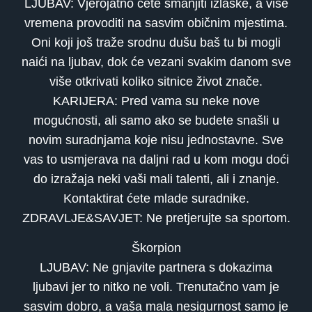
LJUBAV: Vjerojatno ćete smanjiti izlaske, a više
vremena provoditi na sasvim običnim mjestima.
Oni koji još traže srodnu dušu baš tu bi mogli
naići na ljubav, dok će vezani svakim danom sve
više otkrivati koliko sitnice život znače.
KARIJERA: Pred vama su neke nove
mogućnosti, ali samo ako se budete snašli u
novim suradnjama koje nisu jednostavne. Sve
vas to usmjerava na daljni rad u kom mogu doći
do izražaja neki vaši mali talenti, ali i znanje.
Kontaktirat ćete mlade suradnike.
ZDRAVLJE&SAVJET: Ne pretjerujte sa sportom.
Škorpion
LJUBAV: Ne gnjavite partnera s dokazima
ljubavi jer to nitko ne voli. Trenutačno vam je
sasvim dobro, a vaša mala nesigurnost samo je