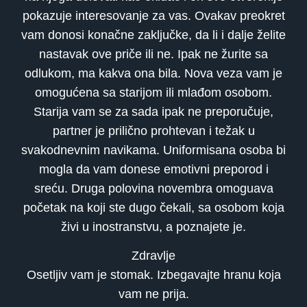
pokazuje interesovanje za vas. Ovakav preokret
vam donosi konačne zaključke, da li i dalje želite
nastavak ove priče ili ne. Ipak ne žurite sa
odlukom, ma kakva ona bila. Nova veza vam je
omogućena sa starijom ili mlađom osobom.
Starija vam se za sada ipak ne preporučuje,
partner je prilično prohtevan i težak u
svakodnevnim navikama. Uniformisana osoba bi
mogla da vam donese emotivni preporod i
sreću. Druga polovina novembra omoguava
početak na koji ste dugo čekali, sa osobom koja
živi u inostranstvu, a poznajete je.
Zdravlje
Osetljiv vam je stomak. Izbegavajte hranu koja
vam ne prija.