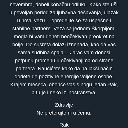
novembra, doneli konačnu odluku. Kako ste ušli
u povoljan period za ljubavna dešavanja, ulazak
u novu vezu… opredelite se za uspešne i
stabilne partnere. Veza sa jednom Škorpijom,
mogla bi vam doneti neočekivan preokret na
bolje. Do susreta dolazi iznenada, kao da vas
sama sudbina spaja… Jarac vam donosi
potpunu promenu u očekivanjima od strane
partnera. Naučićete kako da na lakši način
dođete do pozitivne energije voljene osobe.
Krajem meseca, oboriće vas s nogu jedan Rak,
a tu je i neko iz inostranstva.
Zdravlje
Ne preterujte ni u čemu.
Rak