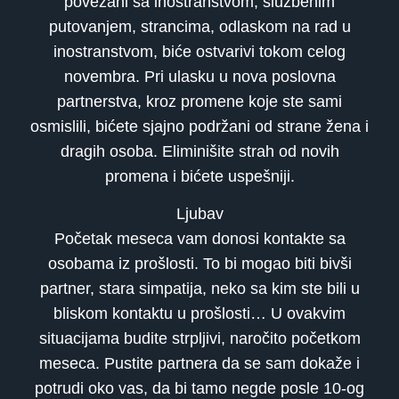
povezani sa inostranstvom, službenim
putovanjem, strancima, odlaskom na rad u
inostranstvom, biće ostvarivi tokom celog
novembra. Pri ulasku u nova poslovna
partnerstva, kroz promene koje ste sami
osmislili, bićete sjajno podržani od strane žena i
dragih osoba. Eliminišite strah od novih
promena i bićete uspešniji.
Ljubav
Početak meseca vam donosi kontakte sa
osobama iz prošlosti. To bi mogao biti bivši
partner, stara simpatija, neko sa kim ste bili u
bliskom kontaktu u prošlosti… U ovakvim
situacijama budite strpljivi, naročito početkom
meseca. Pustite partnera da se sam dokaže i
potrudi oko vas, da bi tamo negde posle 10-og