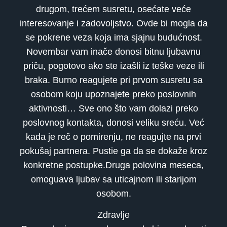
drugom, trećem susretu, osećate veće
interesovanje i zadovoljstvo. Ovde bi mogla da
se pokrene veza koja ima sjajnu budućnost.
Novembar vam inače donosi bitnu ljubavnu
priču, pogotovo ako ste izašli iz teške veze ili
braka. Burno reagujete pri prvom susretu sa
osobom koju upoznajete preko poslovnih
aktivnosti… Sve ono što vam dolazi preko
poslovnog kontakta, donosi veliku sreću. Već
kada je reč o pomirenju, ne reagujte na prvi
pokušaj partnera. Pustie ga da se dokaže kroz
konkretne postupke.Druga polovina meseca,
omoguava ljubav sa uticajnom ili starijom
osobom.
Zdravlje