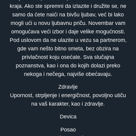
kraja. Ako ste spremni da izlazite i družite se, ne
samo da ćete naići na bivšu ljubav, već bi lako
mogli ući u novu ljubavnu priču. Novembar vam
omogućava veći izbor i daje velike mogućnosti.
Pod uslovom da ne ulazite u vezu sa partnerom,
gde vam nešto bitno smeta, bez obzira na
privlačnost koju osećate. Sva slučajna
poznanstva, kao i ona do kojih dolazi preko
nekoga i nečega, najviše obećavaju.
Zdravlje
Upornost, strpljenje i energičnost, povoljno utiču
na vaš karakter, kao i zdravlje.
Devica
Posao