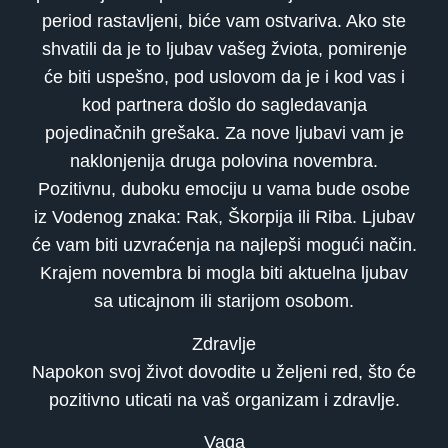
period rastavljeni, biće vam ostvariva. Ako ste
shvatili da je to ljubav vašeg žviota, pomirenje
će biti uspešno, pod uslovom da je i kod vas i
kod partnera došlo do sagledavanja
pojedinačnih grešaka. Za nove ljubavi vam je
naklonjenija druga polovina novembra.
Pozitivnu, duboku emociju u vama bude osobe
iz Vodenog znaka: Rak, Škorpija ili Riba. Ljubav
će vam biti uzvraćenja na najlepši mogući način.
Krajem novembra bi mogla biti aktuelna ljubav
sa uticajnom ili starijom osobom.
Zdravlje
Napokon svoj život dovodite u željeni red, što će
pozitivno uticati na vaš organizam i zdravlje.
Vaga