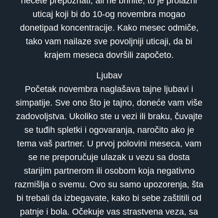
nećete prepoznati, ali ne brinite, to je prolazni
uticaj koji bi do 10-og novembra mogao
donetipad koncentracije. Kako mesec odmiče,
tako vam nailaze sve povoljniji uticaji, da bi
krajem meseca dovršili započeto.
Ljubav
Početak novembra naglašava tajne ljubavi i
simpatije. Sve ono što je tajno, doneće vam više
zadovoljstva. Ukoliko ste u vezi ili braku, čuvajte
se tuđih spletki i ogovaranja, naročito ako je
tema vaš partner. U prvoj polovini meseca, vam
se ne preporučuje ulazak u vezu sa dosta
starijim partnerom ili osobom koja negativno
razmišlja o svemu. Ovo su samo upozorenja, šta
bi trebali da izbegavate, kako bi sebe zaštitili od
patnje i bola. Očekuje vas strastvena veza, sa