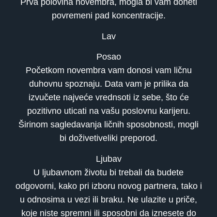
Prva polovina novembra, mogla bi vam doneti
povremeni pad koncentracije.
Lav
Posao
Početkom novembra vam donosi vam ličnu
duhovnu spoznaju. Data vam je prilika da
izvučete najveće vrednsoti iz sebe, što će
pozitivno uticati na vašu poslovnu karijeru.
Širinom sagledavanja ličnih sposobnosti, mogli
bi doživetiveliki preporod.
Ljubav
U ljubavnom životu bi trebali da budete
odgovorni, kako pri izboru novog partnera, tako i
u odnosima u vezi ili braku. Ne ulazite u priče,
koje niste spremni ili sposobni da iznesete do