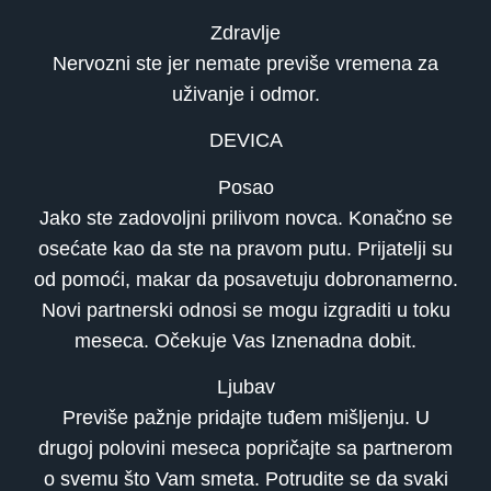
Zdravlje
Nervozni ste jer nemate previše vremena za
uživanje i odmor.
DEVICA
Posao
Jako ste zadovoljni prilivom novca. Konačno se
osećate kao da ste na pravom putu. Prijatelji su
od pomoći, makar da posavetuju dobronamerno.
Novi partnerski odnosi se mogu izgraditi u toku
meseca. Očekuje Vas Iznenadna dobit.
Ljubav
Previše pažnje pridajte tuđem mišljenju. U
drugoj polovini meseca popričajte sa partnerom
o svemu što Vam smeta. Potrudite se da svaki