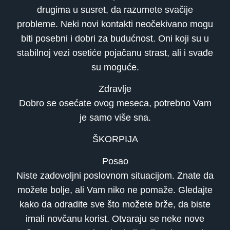
drugima u susret, da razumete svačije
probleme. Neki novi kontakti neočekivano mogu
biti posebni i dobri za budućnost. Oni koji su u
stabilnoj vezi osetiće pojačanu strast, ali i svađe
su moguće.
Zdravlje
Dobro se osećate ovog meseca, potrebno Vam
je samo više sna.
ŠKORPIJA
Posao
Niste zadovoljni poslovnom situacijom. Znate da
možete bolje, ali Vam niko ne pomaže. Gledajte
kako da odradite sve što možete brže, da biste
imali novčanu korist. Otvaraju se neke nove