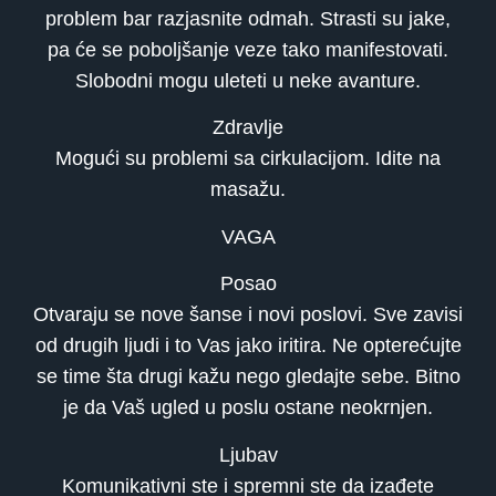
problem bar razjasnite odmah. Strasti su jake,
pa će se poboljšanje veze tako manifestovati.
Slobodni mogu uleteti u neke avanture.
Zdravlje
Mogući su problemi sa cirkulacijom. Idite na
masažu.
VAGA
Posao
Otvaraju se nove šanse i novi poslovi. Sve zavisi
od drugih ljudi i to Vas jako iritira. Ne opterećujte
se time šta drugi kažu nego gledajte sebe. Bitno
je da Vaš ugled u poslu ostane neokrnjen.
Ljubav
Komunikativni ste i spremni ste da izađete