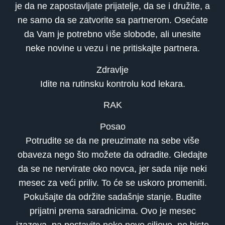
je da ne zapostavljate prijatelje, da se i družite, a
ne samo da se zatvorite sa partnerom. Osećate
da Vam je potrebno više slobode, ali unesite
neke novine u vezu i ne pritiskajte partnera.
Zdravlje
Idite na rutinsku kontrolu kod lekara.
RAK
Posao
Potrudite se da ne preuzimate na sebe više
obaveza nego što možete da odradite. Gledajte
da se ne nervirate oko novca, jer sada nije neki
mesec za veći priliv. To će se uskoro promeniti.
Pokušajte da održite sadašnje stanje. Budite
prijatni prema saradnicima. Ovo je mesec
izazova, pa postavite neke nove ciljeve, ne biste