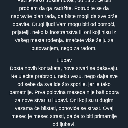
Pazite kako trošite novac, do 13.3. će biti
problem da ga zadržite. Potrudite se da
napravite plan rada, da biste mogli da sve brže
obavite. Drugi ljudi Vam mogu biti od pomoći,
prijatelji, neko iz inostranstva ili oni koji nisu iz
Vašeg mesta rođenja. Imaćete više želju za
putovanjem, nego za radom.
Ljubav
Dosta novih kontakata, nove stvari se dešavaju.
Ne ulećite prebrzo u neku vezu, nego dajte sve
od sebe da sve ide što sporije, jer je tako
pametnije. Prva polovina meseca nije baš dobra
za nove stvari u ljubavi. Oni koji su u dugim
vezama će blistati, obnoviće se strast. Ovaj
mesec je mesec strasti, pa će to biti primarnije
od ljubavi.