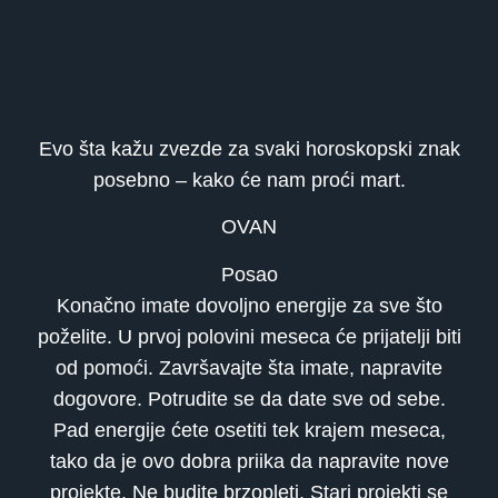
Evo šta kažu zvezde za svaki horoskopski znak
posebno – kako će nam proći mart.
OVAN
Posao
Konačno imate dovoljno energije za sve što
poželite. U prvoj polovini meseca će prijatelji biti
od pomoći. Završavajte šta imate, napravite
dogovore. Potrudite se da date sve od sebe.
Pad energije ćete osetiti tek krajem meseca,
tako da je ovo dobra priika da napravite nove
projekte. Ne budite brzopleti. Stari projekti se