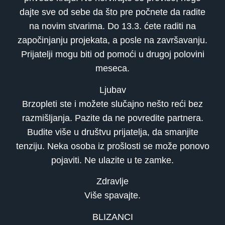
dajte sve od sebe da što pre počnete da radite
na novim stvarima. Do 13.3. ćete raditi na
započinjanju projekata, a posle na završavanju.
Prijatelji mogu biti od pomoći u drugoj polovini
meseca.
Ljubav
Brzopleti ste i možete slučajno nešto reći bez
razmišljanja. Pazite da ne povredite partnera.
Budite više u društvu prijatelja, da smanjite
tenziju. Neka osoba iz prošlosti se može ponovo
pojaviti. Ne ulazite u te zamke.
Zdravlje
Više spavajte.
BLIZANCI