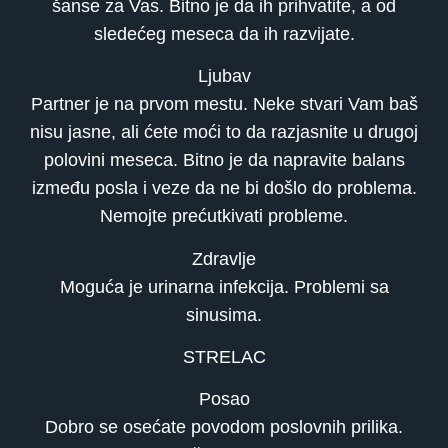
šanse za Vas. Bitno je da ih prihvatite, a od
sledećeg meseca da ih razvijate.
Ljubav
Partner je na prvom mestu. Neke stvari Vam baš
nisu jasne, ali ćete moći to da razjasnite u drugoj
polovini meseca. Bitno je da napravite balans
između posla i veze da ne bi došlo do problema.
Nemojte prećutkivati probleme.
Zdravlje
Moguća je urinarna infekcija. Problemi sa
sinusima.
STRELAC
Posao
Dobro se osećate povodom poslovnih prilika.