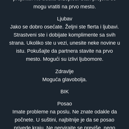
mogu vratiti na prvo mesto.
Ljubav
Jako se dobro osećate. Željni ste flerta i ljubavi.
Strastveni ste i dobijate komplimente sa svih
strana. Ukoliko ste u vezi, unesite neke novine u
istu. Pokušajte da partnera stavite na prvo
mesto. Mogući su izlivi ljubomore.
Zdravlje
Moguća glavobolja.
BIK
Posao
Imate probleme na poslu. Ne znate odakle da
počnete. U suštini, najbitnije je da se posao
privede kraju. Ne nervirajte se previše, nego