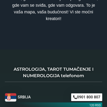
gde vam se sviđa, gde vam odgovara. To je
vaša mapa, vaša budućnost! Vi ste moćni
kreatori!
ASTROLOGIJA, TAROT TUMAČENJE I
NUMEROLOGIJA telefonom
SRBIJA
0901 800 807
120 RSD