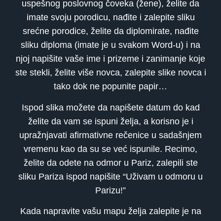
uspešnog poslovnog čoveka (žene), želite da
imate svoju porodicu, nađite i zalepite sliku
srećne porodice, želite da diplomirate, nađite
sliku diploma (imate je u svakom Word-u) i na
njoj napišite vaše ime i prizeme i zanimanje koje
ste stekli, želite više novca, zalepite slike novca i
tako dok ne popunite papir…
Ispod slika možete da napišete datum do kad
želite da vam se ispuni želja, a korisno je i
upražnjavati afirmativne rečenice u sadašnjem
vremenu kao da su se već ispunile. Recimo,
želite da odete na odmor u Pariz, zalepili ste
sliku Pariza ispod napišite “Uživam u odmoru u
Parizu!”
Kada napravite vašu mapu želja zalepite je na