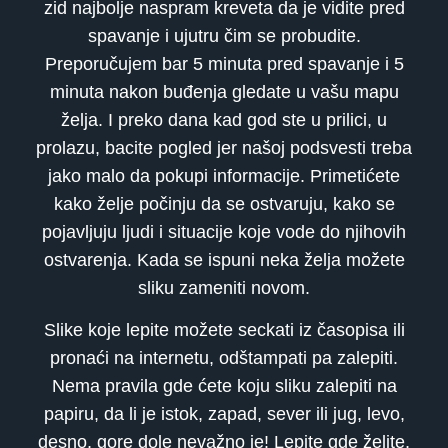
zid najbolje naspram kreveta da je vidite pred
spavanje i ujutru čim se probudite.
Preporučujem bar 5 minuta pred spavanje i 5
minuta nakon buđenja gledate u vašu mapu
želja. I preko dana kad god ste u prilici, u
prolazu, bacite pogled jer našoj podsvesti treba
jako malo da pokupi informacije. Primetićete
kako želje počinju da se ostvaruju, kako se
pojavljuju ljudi i situacije koje vode do njihovih
ostvarenja. Kada se ispuni neka želja možete
sliku zameniti novom.
Slike koje lepite možete seckati iz časopisa ili
pronaći na internetu, odštampati pa zalepiti.
Nema pravila gde ćete koju sliku zalepiti na
papiru, da li je istok, zapad, sever ili jug, levo,
desno, gore dole nevažno je! Lepite gde želite,