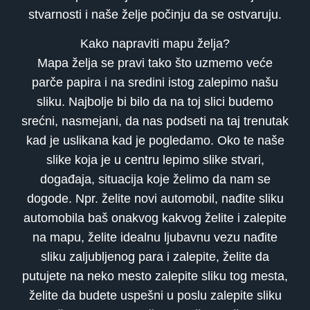
stvarnosti i naše želje počinju da se ostvaruju.
Kako napraviti mapu želja?
Mapa želja se pravi tako što uzmemo veće
parče papira i na sredini istog zalepimo našu
sliku. Najbolje bi bilo da na toj slici budemo
srećni, nasmejani, da nas podseti na taj trenutak
kad je uslikana kad je pogledamo. Oko te naše
slike koja je u centru lepimo slike stvari,
događaja, situacija koje želimo da nam se
dogode. Npr. želite novi automobil, nađite sliku
automobila baš onakvog kakvog želite i zalepite
na mapu, želite idealnu ljubavnu vezu nađite
sliku zaljubljenog para i zalepite, želite da
putujete na neko mesto zalepite sliku tog mesta,
želite da budete uspešni u poslu zalepite sliku