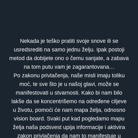
Nekada je teško pratiti svoje snove ili se
usredsrediti na samo jednu želju. Ipak postoji
metod da dobijete ono o čemu sanjate, a zabava
na tom putu vam je zagarantovana…
Po zakonu privlačenja, naše misli imaju toliku
moć, te sve što je u našoj glavi, može se
manifestovati u stvarnosti. Kako bi nam bilo
lakše da se koncentrišemo na određene ciljeve
u životu, pomoći će nam mapa želja, odnosno
vision board. Svaki put kad pogledamo mapu
želja naša podsvest upija informacije i aktivira
zakon privlačenja da nam to manifestuje u