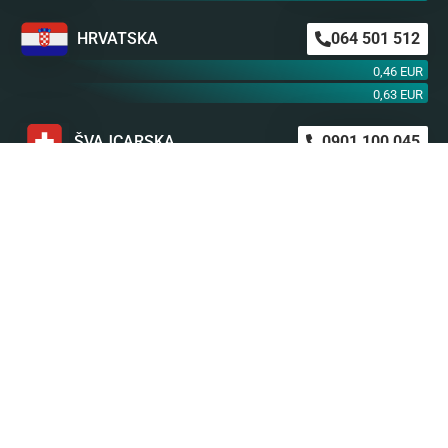
HRVATSKA
064 501 512
0,46 EUR
0,63 EUR
ŠVAJCARSKA
0901 100 045
1,99 CHF
AUSTRIJA
0900 440 099
1,55 EUR
NEMAČKA
0900 300 0135
0,79 EUR
mob. od operatera
BiH m:tel
094 573 637
1,4 KM