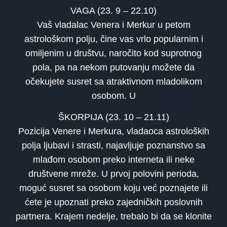
VAGA (23. 9 – 22.10)
Vaš vladalac Venera i Merkur u petom
astrološkom polju, čine vas vrlo popularnim i
omiljenim u društvu, naročito kod suprotnog
pola, pa na nekom putovanju možete da
očekujete susret sa atraktivnom mladolikom
osobom. U
ŠKORPIJA (23. 10 – 21.11)
Pozicija Venere i Merkura, vladaoca astroloških
polja ljubavi i strasti, najavljuje poznanstvo sa
mlađom osobom preko interneta ili neke
društvene mreže. U prvoj polovini perioda,
moguć susret sa osobom koju već poznajete ili
ćete je upoznati preko zajedničkih poslovnih
partnera. Krajem nedelje, trebalo bi da se klonite