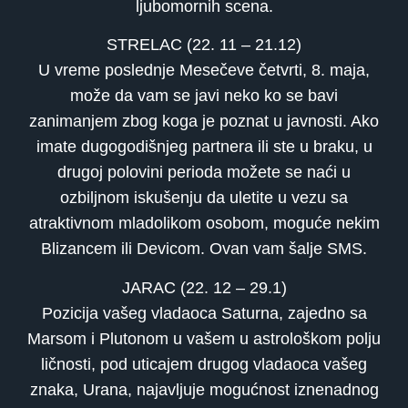
ljubomornih scena.
STRELAC (22. 11 – 21.12)
U vreme poslednje Mesečeve četvrti, 8. maja,
može da vam se javi neko ko se bavi
zanimanjem zbog koga je poznat u javnosti. Ako
imate dugogodišnjeg partnera ili ste u braku, u
drugoj polovini perioda možete se naći u
ozbiljnom iskušenju da uletite u vezu sa
atraktivnom mladolikom osobom, moguće nekim
Blizancem ili Devicom. Ovan vam šalje SMS.
JARAC (22. 12 – 29.1)
Pozicija vašeg vladaoca Saturna, zajedno sa
Marsom i Plutonom u vašem u astrološkom polju
ličnosti, pod uticajem drugog vladaoca vašeg
znaka, Urana, najavljuje mogućnost iznenadnog