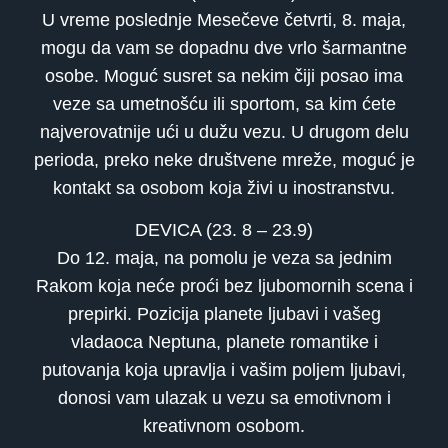
U vreme poslednje Mesečeve četvrti, 8. maja,
mogu da vam se dopadnu dve vrlo šarmantne
osobe. Moguć susret sa nekim čiji posao ima
veze sa umetnošću ili sportom, sa kim ćete
najverovatnije ući u dužu vezu. U drugom delu
perioda, preko neke društvene mreže, moguć je
kontakt sa osobom koja živi u inostranstvu.
DEVICA (23. 8 – 23.9)
Do 12. maja, na pomolu je veza sa jednim
Rakom koja neće proći bez ljubomornih scena i
prepirki. Pozicija planete ljubavi i vašeg
vladaoca Neptuna, planete romantike i
putovanja koja upravlja i vašim poljem ljubavi,
donosi vam ulazak u vezu sa emotivnom i
kreativnom osobom.