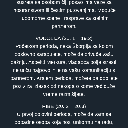
susreta sa osobom čiji posao ima veze sa
inostranstvom ili čestim putovanjima. Moguće
ljubomorne scene i rasprave sa stalnim
partnerom.
VODOLIJA (20. 1 – 19.2)
Početkom perioda, neka Škorpija sa kojom
poslovno sarađujete, može da privuče vašu
pažnju. Aspekti Merkura, vladaoca polja strasti,
ne utiču najpovoljnije na vašu komunikaciju s
partnerom. Krajem perioda, možete da dobijete
poziv za izlazak od nekoga o kome već duže
vreme razmišljate.
RIBE (20. 2 – 20.3)
U prvoj polovini perioda, može da vam se
dopadne osoba koja nosi uniformu na radu,