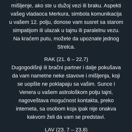
mišljenje, ako ste u dužoj vezi ili braku. Aspekti
vašeg vladaoca Merkura, simbola komunikacija
u vašem 12. polju, donose vam susret sa starom
simpatijom ili ulazak u tajnu ili paralelnu vezu.
Na kraćem putu, možete da upoznate jednog
Strelca.
RAK (21. 6 – 22.7)
Dugogodišnji ili bračni partner i dalje pokušava
da vam nametne neke stavove i mišljenja, koji
se uopšte ne poklapaju sa vašim. Sunce i
Venera u vašem astrološkom polju tajni,
nagoveštava mogućnost kontakta, preko
interneta, sa osobom koja ipak nije onakva
kakvom želi da vam se predstavi.
LAV (23. 7 – 23.8)