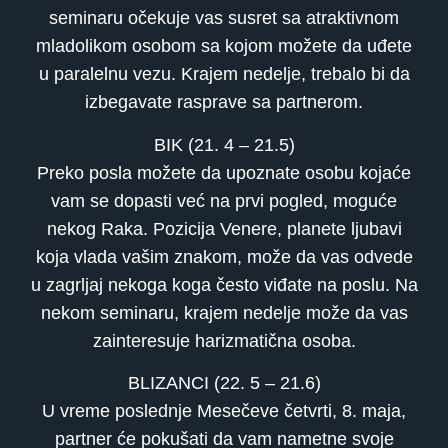
seminaru očekuje vas susret sa atraktivnom
mladolikom osobom sa kojom možete da uđete
u paralelnu vezu. Krajem nedelje, trebalo bi da
izbegavate rasprave sa partnerom.
BIK (21. 4 – 21.5)
Preko posla možete da upoznate osobu kojaće
vam se dopasti već na prvi pogled, moguće
nekog Raka. Pozicija Venere, planete ljubavi
koja vlada vašim znakom, može da vas odvede
u zagrljaj nekoga koga često viđate na poslu. Na
nekom seminaru, krajem nedelje može da vas
zainteresuje harizmatična osoba.
BLIZANCI (22. 5 – 21.6)
U vreme poslednje Mesečeve četvrti, 8. maja,
partner će pokušati da vam nametne svoje