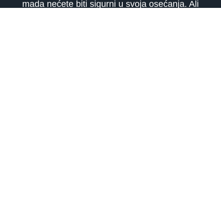
mada nećete biti sigurni u svoja osećanja. Ali
Sunce i Merkur u vašem astrološkom polju
ljubavi, donose vam udvaranje Raka ili Škorpija
koji će učiniti sve da privuku i zadrže vašu
pažnju. Mogući su problemi zbog partnerove
ljubomore.
ASTROLOGIJA, TAROT TUMAČENJE I
NUMEROLOGIJA telefonom