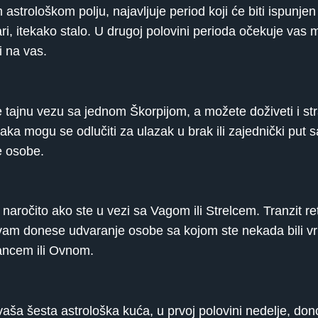
trološkom polju, najavljuje period koji će biti ispunjen
ri, itekako stalo. U drugoj polovini perioda očekuje va
 na vas.
 tajnu vezu sa jednom Škorpijom, a možete doživeti i st
a mogu se odlučiti za ulazak u brak ili zajednički put s
ne osobe.
u, naročito ako ste u vezi sa Vagom ili Strelcem. Tranzit 
a vam donese udvaranje osobe sa kojom ste nekada bili vr
ancem ili Ovnom.
vaša šesta astrološka kuća, u prvoj polovini nedelje, do