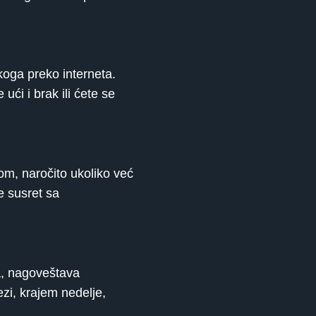
koga preko interneta.
ći i brak ili ćete se
m, naročito ukoliko već
e susret sa
ka, nagoveštava
zi, krajem nedelje,