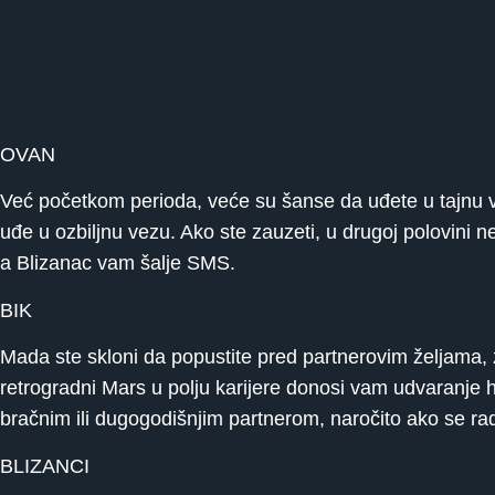
OVAN
Već početkom perioda, veće su šanse da uđete u tajnu v
uđe u ozbiljnu vezu. Ako ste zauzeti, u drugoj polovini
a Blizanac vam šalje SMS.
BIK
Mada ste skloni da popustite pred partnerovim željama, 
retrogradni Mars u polju karijere donosi vam udvaranje 
bračnim ili dugogodišnjim partnerom, naročito ako se 
BLIZANCI