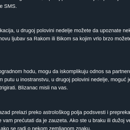
je SMS.
ikacija, u drugoj polovini nedelje možete da upoznate ne
ovu ljubav sa Rakom ili Bikom sa kojim vrlo brzo možete u
etogradnom hodu, mogu da iskomplikuju odnos sa partnero
putu u inostranstvu, u drugoj polovini nedelje, moguć j
girati. Blizanac misli na vas.
nazad prelazi preko astrološkog polja podsvesti i prepre
am prećutati da je zauzeta. Ako ste u braku ili dužoj ve
o ako se radi o nekom zemljanom znaku.