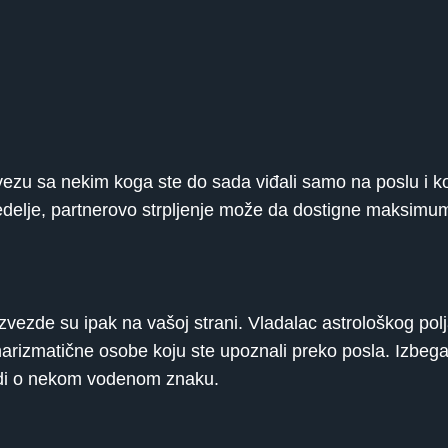
ezu sa nekim koga ste do sada viđali samo na poslu i k
 nedelje, partnerovo strpljenje može da dostigne maksimu
zvezde su ipak na vašoj strani. Vladalac astrološkog pol
harizmatične osobe koju ste upoznali preko posla. Izbeg
radi o nekom vodenom znaku.