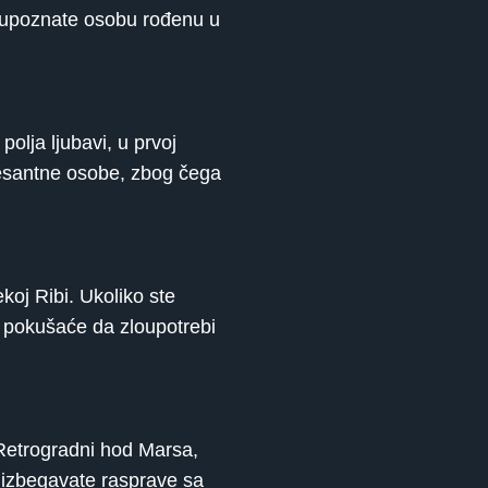
a upoznate osobu rođenu u
olja ljubavi, u prvoj
resantne osobe, zbog čega
koj Ribi. Ukoliko ste
k pokušaće da zloupotrebi
Retrogradni hod Marsa,
a izbegavate rasprave sa