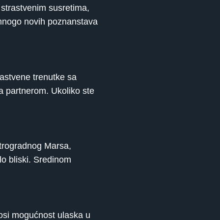
 strastvenim susretima,
s mnogo novih poznanstava
rastvene trenutke sa
a partnerom. Ukoliko ste
retrogradnog Marsa,
lo bliski. Sredinom
nosi mogućnost ulaska u