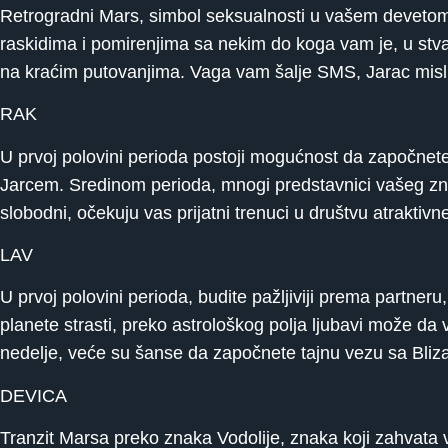
Retrogradni Mars, simbol seksualnosti u vašem devetom as
raskidima i pomirenjima sa nekim do koga vam je, u stva
na kraćim putovanjima. Vaga vam šalje SMS, Jarac misli
RAK
U prvoj polovini perioda postoji mogućnost da započnete
Jarcem. Sredinom perioda, mnogi predstavnici vašeg znak
slobodni, očekuju vas prijatni trenuci u društvu atraktiv
LAV
U prvoj polovini perioda, budite pažljiviji prema partner
planete strasti, preko astrološkog polja ljubavi može d
nedelje, veće su šanse da započnete tajnu vezu sa Bliz
DEVICA
Tranzit Marsa preko znaka Vodolije, znaka koji zahvata 