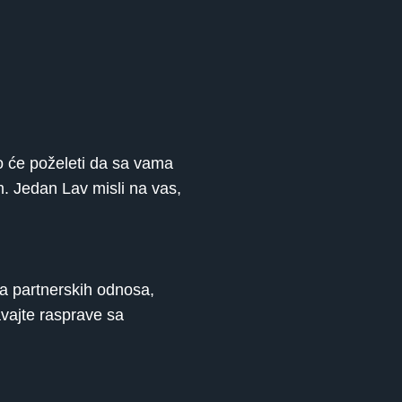
o će poželeti da sa vama
m. Jedan Lav misli na vas,
ja partnerskih odnosa,
avajte rasprave sa