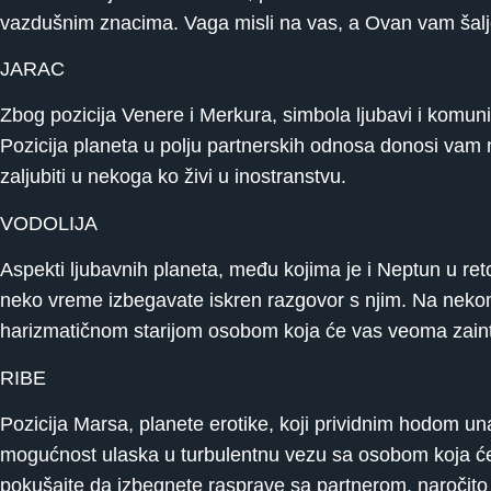
vazdušnim znacima. Vaga misli na vas, a Ovan vam šal
JARAC
Zbog pozicija Venere i Merkura, simbola ljubavi i komun
Pozicija planeta u polju partnerskih odnosa donosi vam n
zaljubiti u nekoga ko živi u inostranstvu.
VODOLIJA
Aspekti ljubavnih planeta, među kojima je i Neptun u r
neko vreme izbegavate iskren razgovor s njim. Na nekom 
harizmatičnom starijom osobom koja će vas veoma zaintri
RIBE
Pozicija Marsa, planete erotike, koji prividnim hodom u
mogućnost ulaska u turbulentnu vezu sa osobom koja će v
pokušajte da izbegnete rasprave sa partnerom, naročit