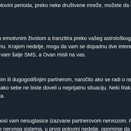
olovini perioda, preko neke društvene mreže, možete d
 emotivnim životom a tranzitira preko vašeg astrološkog p
lanu. Krajem nedelje, mogu da vam se dopadnu dve inte
c vam šalje SMS, a Ovan misli na vas.
im ili dugogodišnjim partnerom, naročito ako se radi o ne
kako sebe ne biste doveli u neprijatnu situaciju. Neki Ra
a.
donosi vam nesuglasice izazvane partnerovom nervozom. 
će nervnog sistema, u prvoj polovini nedelje, opominje d