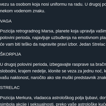
vezu sa osobom koja nosi uniformu na radu. U drugoj p
nekom vodenom znaku.
VAGA
Pozicija retrogradnog Marsa, planete koja upravlja vašim
polovini perioda, najavljuje uzbuđenja na emotivnom p
će vam biti teško da napravite pravi izbor. Jedan Strela
ŠKORPIJA
U drugoj polovini perioda, izbegavajte rasprave sa bračn
slobodni, krajem nedelje, klonite se veza za jednu noć, 
vašu naklonost, naročito ako ste muški predstavnik znak
STRELAC
Pozicija Merkura, vladaoca astrološkog polja ljubavi, 
simbola akcije i seksualnosti, preko vaše astrološke ku