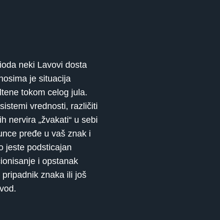
ioda neki Lavovi dosta
nosima je situacija
ltene tokom celog jula.
istemi vrednosti, različiti
 nervira „žvakati“ u sebi
Sunce pređe u vaš znak i
 jeste podsticajan
cionisanje i opstanak
pripadnik znaka ili još
ovod.