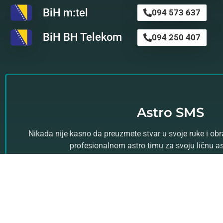
BiH m:tel
094 573 637
BiH BH Telekom
094 250 407
Astro SMS
Nikada nije kasno da preuzmete stvar u svoje ruke i ob
profesionalnom astro timu za svoju ličnu a
Kliknite ovde