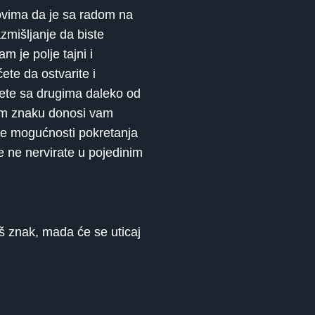
ovima da je sa radom na
azmišljanje da biste
m je polje tajni i
te da ostvarite i
ujete sa drugima daleko od
ašem znaku donosi vam
ike mogućnosti pokretanja
 ne nervirate u pojedinim
aš znak, mada će se uticaj