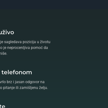
uživo
je sagledava pozicija u životu
što je neprocenljiva pomoć da
niše.
e telefonom
vrlo brz i jasan odgovor na
 pitanje ili zamišljenu želju.
te