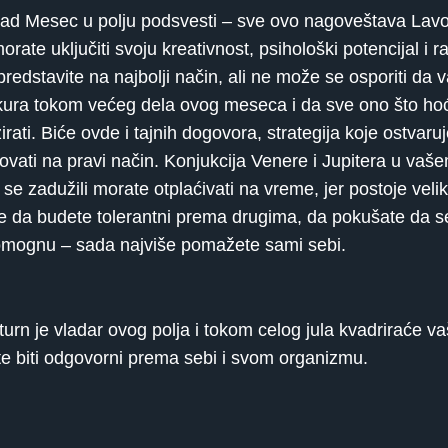
lad Mesec u polju podsvesti – sve ovo nagoveštava Lav
ate uključiti svoju kreativnost, psihološki potencijal i r
redstavite na najbolji način, ali ne može se osporiti da va
ura tokom većeg dela ovog meseca i da sve ono što hoće
irati. Biće ovde i tajnih dogovora, strategija koje ostvar
elovati na pravi način. Konjukcija Venere i Jupitera u v
se zadužili morate otplaćivati na vreme, jer postoje vel
 da budete tolerantni prema drugima, da pokušate da se
pomognu – sada najviše pomažete sami sebi.
turn je vladar ovog polja i tokom celog jula kvadriraće v
te biti odgovorni prema sebi i svom organizmu.