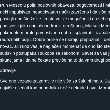
Pun Mesec u polju poslovnih obaveza, odgovornosti i M
neki impulsivan, neadekvatan način završeno i da više mor
postigli ono što želite. Imate velike mogućnosti da sebe p
podsvesti jako naglašeno tranzitom Sunca, Marsa i Merk
pokrenete morate prvenstveno dobro isplanirati i izanaliz
radoznalih očiju. Dobre prilike se moraju prepoznati i d
novac, ali i kod vas je naglašen momenat da ono što ste 
sudskih postupaka i sukoba sa zakonom. Savet za vas je
situacijama i da ne čekate previše na to da vam drugi 
Zdravlje
Sve ono vezano za zdravlje nije više za šalu ni malo. Sa
najviše osećati kod pripadnika treće dekade Lava. Mora