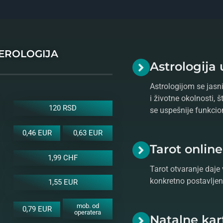
MEROLOGIJA
Astrologija 
Astrologijom se jasni
i životne okolnosti, 
120 RSD
se uspešnije funkcio
0,46 EUR
0,63 EUR
Tarot onlin
1,99 CHF
Tarot otvaranje daje 
konkretno postavljeno
1,55 EUR
mob. od
0,79 EUR
operatera
Natalne kar