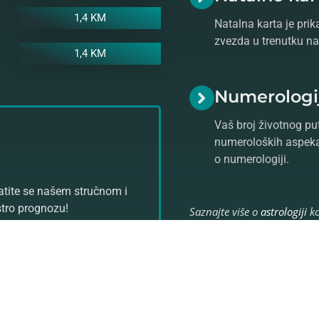
1,4 KM
Natalna karta je prik
zvezda u trenutku na
1,4 KM
Numerologi
Vaš broj životnog put
numeroloških aspeka
o numerologiji.
ratite se našem stručnom i
stro prognozu!
Saznajte više o
astrologiji
ko
Vam pomoći da se uz razgo
štetne
crne magije
i unapre
horoskopske karte
.