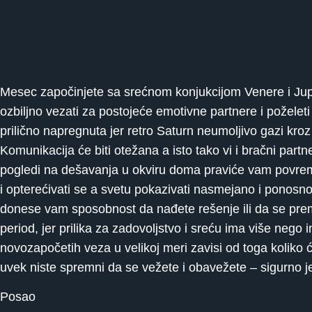
Mesec započinjete sa srećnom konjukcijom Venere i Jup
ozbiljno vezati za postojeće emotivne partnere i poželet
prilično napregnuta jer retro Saturn neumoljivo gazi kr
Komunikacija će biti otežana a isto tako vi i bračni partne
pogledi na dešavanja u okviru doma praviće vam povreme
i opterećivati se a svetu pokazivati nasmejano i ponosno 
donese vam sposobnost da nađete rešenje ili da se prema
period, jer prilika za zadovoljstvo i sreću ima više nego
novozapočetih veza u velikoj meri zavisi od toga koliko ć
uvek niste spremni da se vežete i obavežete – sigurno j
Posao