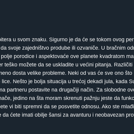
itera u svom znaku. Sigurno je da će se tokom ovog per
i da svoje zajedništvo prodube ili ozvaniče. U bračnim od
oz polje porodice i aspektovaće ove planete kvadratom ma
r teško možete da se uskladite u većini pitanja. Različiti s
no dosta velike probleme. Neki od vas će sve ono što ih
lice. Nešto je bolja situacija u trećoj dekadi jula, kada 
 partneru postavite na drugačiji način. Za slobodne ovo
 inače, jedino na šta moram skrenuti pažnju jeste da funk
ete vi biti spremni da se posvetite odnosu. Ako ste mlađi 
e da ćete imati obilje šansi za avanturu i neobavezan pr