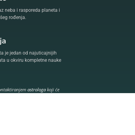
az neba i rasporeda planeta i
šeg rođenja.
ja
a je jedan od najuticajnijih
ta u okviru kompletne nauke
ntaktiranjem
astrologa
koji će
vor,
tarot
i
proricanje
oslobodite
dite Vaš život poznavanjem