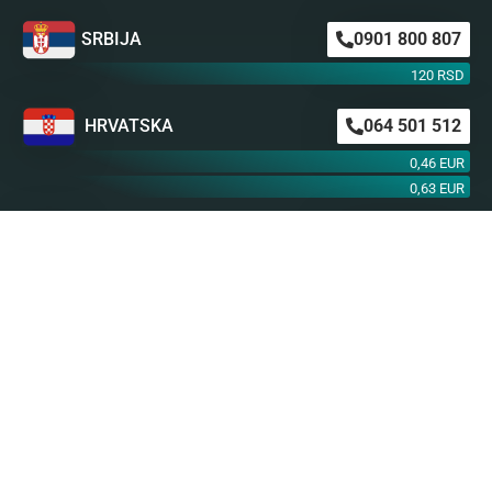
SRBIJA
0901 800 807
120 RSD
HRVATSKA
064 501 512
0,46 EUR
0,63 EUR
ŠVAJCARSKA
0901 100 045
1,99 CHF
AUSTRIJA
0900 440 099
1,55 EUR
NEMAČKA
0900 300 0135
0,79 EUR
mob. od operatera