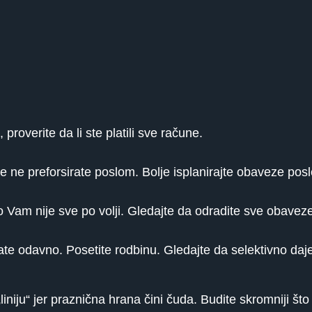
 proverite da li ste platili sve račune.
e ne preforsirate poslom. Bolje isplanirajte obaveze posl
 Vam nije sve po volji. Gledajte da odradite sve obavez
te odavno. Posetite rodbinu. Gledajte da selektivno daje
iniju“ jer praznična hrana čini čuda. Budite skromniji što