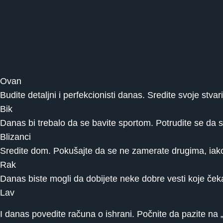
Ovan
Budite detaljni i perfekcionisti danas. Sredite svoje stvari,
Bik
Danas bi trebalo da se bavite sportom. Potrudite se da s
Blizanci
Sredite dom. Pokušajte da se ne zamerate drugima, iako
Rak
Danas biste mogli da dobijete neke dobre vesti koje čeka
Lav
I danas povedite računa o ishrani. Počnite da pazite na „l