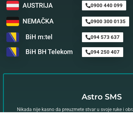
AUSTRIJA
0900 440 099
NEMAČKA
0900 300 0135
BiH m:tel
094 573 637
BiH BH Telekom
094 250 407
Astro SMS
Nikada nije kasno da preuzmete stvar u svoje ruke i ob
profesionalnom astro timu za svoju ličnu a
Kliknite ovde