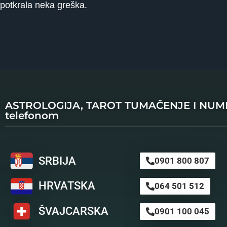
potkrala neka greška.
ASTROLOGIJA, TAROT TUMAČENJE I NU
telefonom
SRBIJA
0901 800 807
HRVATSKA
064 501 512
ŠVAJCARSKA
0901 100 045