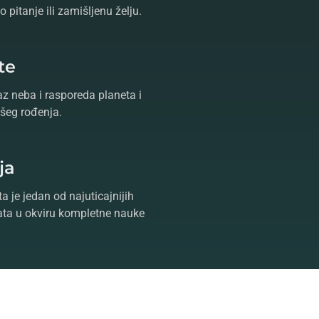
 pitanje ili zamišljenu želju.
te
az neba i rasporeda planeta i
šeg rođenja.
ja
a je jedan od najuticajnijih
ta u okviru kompletne nauke
ntaktiranjem
astrologa
koji će
vor,
tarot
i
proricanje
oslobodite
dite Vaš život poznavanjem