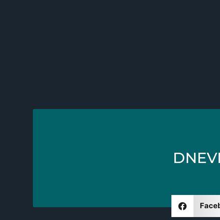
DNEVN
Face