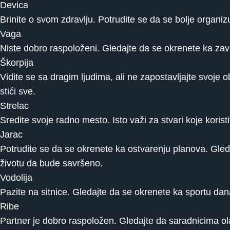
Devica
Brinite o svom zdravlju. Potrudite se da se bolje organi
Vaga
Niste dobro raspoloženi. Gledajte da se okrenete ka za
Škorpija
Vidite se sa dragim ljudima, ali ne zapostavljajte svoje o
stići sve.
Strelac
Sredite svoje radno mesto. Isto važi za stvari koje koris
Jarac
Potrudite se da se okrenete ka ostvarenju planova. Gleda
životu da bude savršeno.
Vodolija
Pazite na sitnice. Gledajte da se okrenete ka sportu dana
Ribe
Partner je dobro raspoložen. Gledajte da saradnicima olak