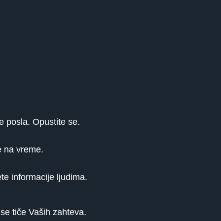
e posla. Opustite se.
e na vreme.
te informacije ljudima.
 se tiče Vaših zahteva.