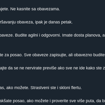
zujete. Ne kasnite sa obavezama.
vršavanju obaveza, ipak je danas petak.
baveze. Budite agilni i odgovorni. Imate dosta planova, al
tite za posao. Sve obaveze zapisujte, ali obavezno budite
jte da se ne nervirate previše ako sve ne ide kako ste z
s, ako možete. Strastveni ste i skloni flertu.
šate posao, ako možete i proverite sve više puta, da bist