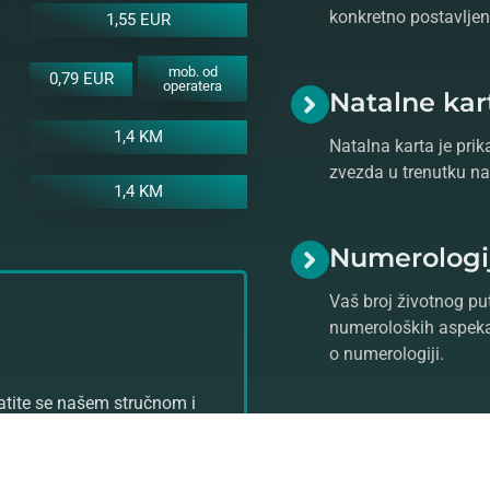
konkretno postavljeno
1,55 EUR
mob. od
0,79 EUR
operatera
Natalne kar
1,4 KM
Natalna karta je prik
zvezda u trenutku na
1,4 KM
Numerologi
Vaš broj životnog put
numeroloških aspeka
o numerologiji.
ratite se našem stručnom i
stro prognozu!
Saznajte više o
astrologiji
ko
Vam pomoći da se uz razgo
štetne
crne magije
i unapre