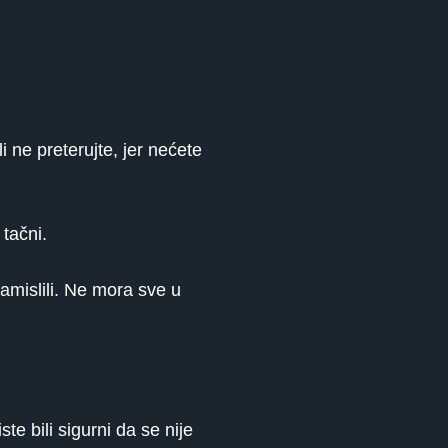
i ne preterujte, jer nećete
 tačni.
amislili. Ne mora sve u
e bili sigurni da se nije