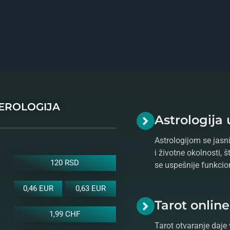
MEROLOGIJA
Astrologija 
Astrologijom se jasni
i životne okolnosti, 
120 RSD
se uspešnije funkcio
0,46 EUR
0,63 EUR
Tarot onlin
1,99 CHF
Tarot otvaranje daje 