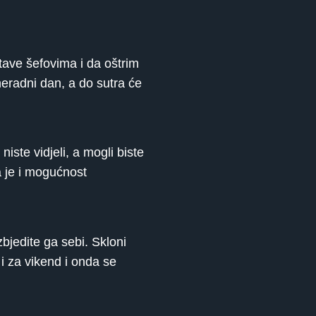
tave šefovima i da oštrim
eradni dan, a do sutra će
ste vidjeli, a mogli biste
a je i mogućnost
bjedite ga sebi. Skloni
i za vikend i onda se