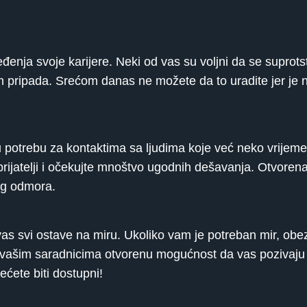
nja svoje karijere. Neki od vas su voljni da se suprots
 pripada. Srećom danas ne možete da to uradite jer je n
otrebu za kontaktima sa ljudima koje već neko vrijeme ni
prijatelji i očekujte mnoštvo ugodnih dešavanja. Otvoren
eg odmora.
as svi ostave na miru. Ukoliko vam je potreban mir, obez
te vašim saradnicima otvorenu mogućnost da vas pozivaju 
ećete biti dostupni!