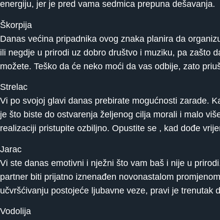
energiju, jer je pred vama sedmica prepuna dešavanja.
Škorpija
Danas većina pripadnika ovog znaka planira da organizuje
ili negdje u prirodi uz dobro društvo i muziku, pa zašto d
možete. Teško da će neko moći da vas odbije, zato priušt
Strelac
Vi po svojoj glavi danas prebirate mogućnosti zarade. Ka
je što biste do ostvarenja željenog cilja morali i malo vi
realizaciji pristupite ozbiljno. Opustite se , kad dođe vr
Jarac
Vi ste danas emotivni i nježni što vam baš i nije u priro
partner biti prijatno iznenađen novonastalom promjeno
učvršćivanju postojeće ljubavne veze, pravi je trenutak 
Vodolija