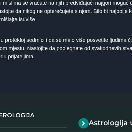
i mislima se vraćate na njih predviđajući najgori moguć d
tojte da nikog ne opterećujete s njom. Bilo bi najbolje 
mišlajte isuviše.
 protekloj sedmici i da se malo više posvetite ljudima či
om mjestu. Nastojite da pobjegnete od svakodnevih stvari 
đu prijateljima.
MEROLOGIJA
Astrologija 