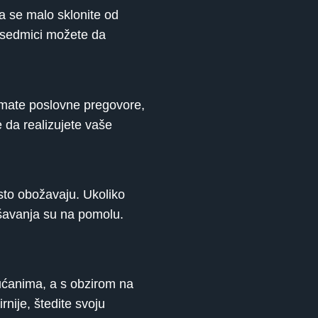
 da se malo sklonite od
 sedmici možete da
remate poslovne pregovore,
e da realizujete vaše
osto obožavaju. Ukoliko
ešavanja su na pomolu.
kućanima, a s obzirom na
nije, štedite svoju