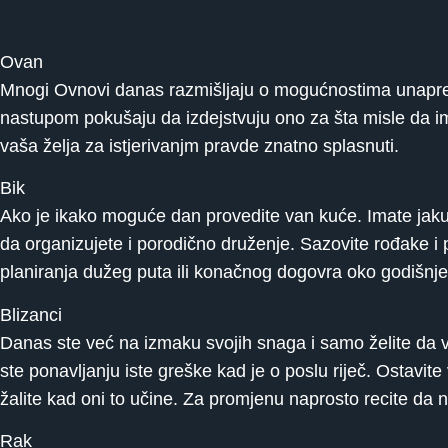
Ovan
Mnogi Ovnovi danas razmišljaju o mogućnostima unapređe
nastupom pokušaju da izdejstvuju ono za šta misle da im
vaša želja za istjerivanjm pravde znatno splasnuti.
Bik
Ako je ikako moguće dan provedite van kuće. Imate jaku p
da organizujete i porodično druženje. Sazovite rođake i 
planiranja dužeg puta ili konačnog dogovra oko godišnj
Blizanci
Danas ste već na izmaku svojih snaga i samo želite da v
ste ponavljanju iste greške kad je o poslu riječ. Ostavi
žalite kad oni to učine. Za promjenu naprosto recite da n
Rak