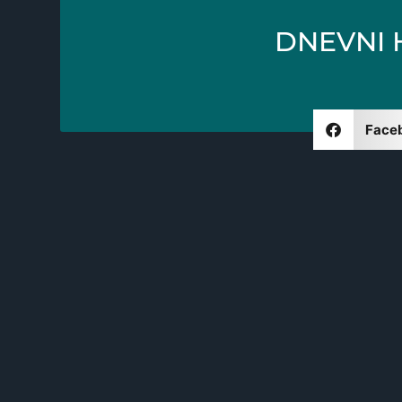
DNEVNI 
Face