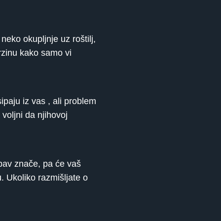
eko okupljnje uz roštilj,
brzinu kako samo vi
paju iz vas , ali problem
voljni da njihovoj
jubav znače, pa će vaš
 Ukoliko razmišljate o