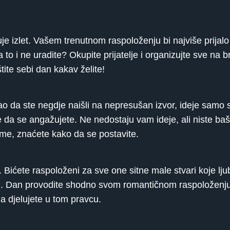
 izlet. Vašem trenutnom raspoloženju bi najviše prijalo n
a to i ne uradite? Okupite prijatelje i organizujte sve na 
ite sebi dan kakav želite!
o da ste negdje naišli na nepresušan izvor, ideje samo si
še da se angažujete. Ne nedostaju vam ideje, ali niste baš 
ijeme, znaćete kako da se postavite.
di. Bićete raspoloženi za sve one sitne male stvari koje l
m. Dan provodite shodno svom romantičnom raspoloženju.
da djelujete u tom pravcu.