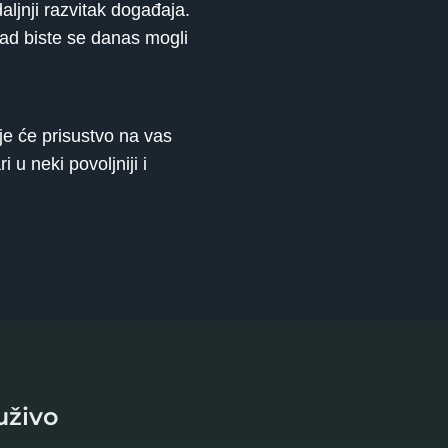
aljnji razvitak događaja.
kad biste se danas mogli
je će prisustvo na vas
u neki povoljniji i
uživo