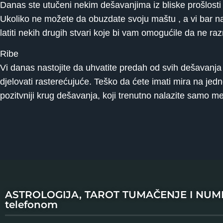
Danas ste utučeni nekim dešavanjima iz bliske prošlosti 
Ukoliko ne možete da obuzdate svoju maštu , a vi bar nas
latiti nekih drugih stvari koje bi vam omogućile da ne raz
Ribe
Vi danas nastojite da uhvatite predah od svih dešavanja u
djelovati rasterećujuće. Teško da ćete imati mira na jedn
pozitvniji krug dešavanja, koji trenutno nalazite samo me
ASTROLOGIJA, TAROT TUMAČENJE I NU
telefonom