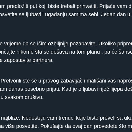
vam predložiti put koji biste trebali prihvatiti. Prijaće vam
svetite se ljubavi i ugađanju samima sebi. Jedan dan u
je vrijeme da se ičim ozbiljnije pozabavite. Ukoliko prip
e pričajte nikome šta se dešava na tom planu , pa će šans
ne zapostavite partnera.
 Pretvorili ste se u pravog zabavljač i mališani vas napr
am danas posebno prijati. Kad je o ljubavi riječ lijepa d
i u svakom društvu.
 najbliže. Nedostaju vam trenuci koje biste proveli sa u
a više posvetite. Pokušajte da ovaj dan provedete što mir