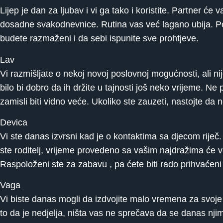
Lijep je dan za ljubav i vi ga tako i koristite. Partner će 
dosadne svakodnevnice. Rutina vas već lagano ubija. Po
budete razmaženi i da sebi ispunite sve prohtjeve.
Lav
Vi razmišljate o nekoj novoj poslovnoj mogućnosti, ali ni
bilo bi dobro da ih držite u tajnosti još neko vrijeme. N
zamisli biti vidno veće. Ukoliko ste zauzeti, nastojte da 
Devica
Vi ste danas izvrsni kad je o kontaktima sa djecom riječ.
ste roditelj, vrijeme provedeno sa vašim najdražima će v
Raspoloženi ste za zabavu , pa ćete biti rado prihvaćen
Vaga
Vi biste danas mogli da izdvojite malo vremena za svoje
to da je nedjelja, ništa vas ne sprečava da se danas njim