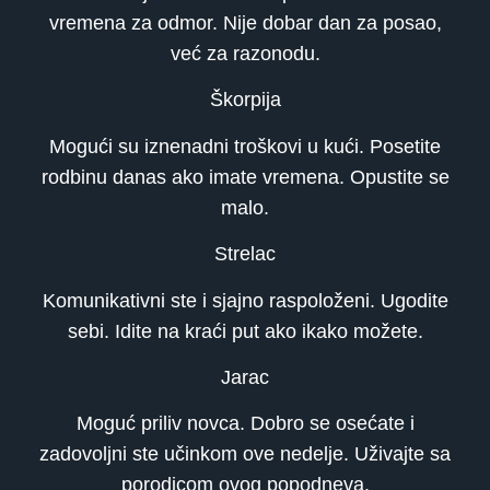
vremena za odmor. Nije dobar dan za posao,
već za razonodu.
Škorpija
Mogući su iznenadni troškovi u kući. Posetite
rodbinu danas ako imate vremena. Opustite se
malo.
Strelac
Komunikativni ste i sjajno raspoloženi. Ugodite
sebi. Idite na kraći put ako ikako možete.
Jarac
Moguć priliv novca. Dobro se osećate i
zadovoljni ste učinkom ove nedelje. Uživajte sa
porodicom ovog popodneva.