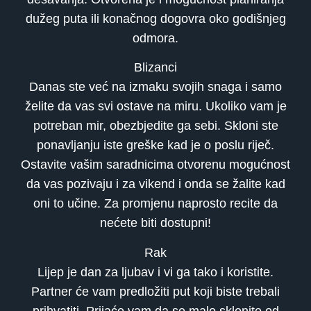
dužeg puta ili konačnog dogovra oko godišnjeg
odmora.
Blizanci
Danas ste već na izmaku svojih snaga i samo
želite da vas svi ostave na miru. Ukoliko vam je
potreban mir, obezbjedite ga sebi. Skloni ste
ponavljanju iste greške kad je o poslu riječ.
Ostavite vašim saradnicima otvorenu mogućnost
da vas pozivaju i za vikend i onda se žalite kad
oni to učine. Za promjenu naprosto recite da
nećete biti dostupni!
Rak
Lijep je dan za ljubav i vi ga tako i koristite.
Partner će vam predložiti put koji biste trebali
prihvatiti. Prijaće vam da se malo sklonite od