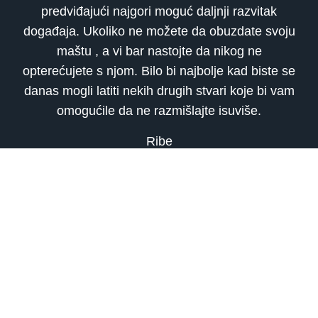
predviđajući najgori moguć daljnji razvitak
događaja. Ukoliko ne možete da obuzdate svoju
maštu , a vi bar nastojte da nikog ne
opterećujete s njom. Bilo bi najbolje kad biste se
danas mogli latiti nekih drugih stvari koje bi vam
omogućile da ne razmišlajte isuviše.
Ribe
Vi danas nastojite da uhvatite predah od svih
dešavanja u protekloj sedmici i da se malo više
posvetite ljudima čije će prisustvo na vas
djelovati rasterećujuće. Teško da ćete imati mira
na jednom mjestu. Nastojite da pobjegnete od
svakodnevih stvari u neki povoljniji i pozitvniji
krug dešavanja, koji trenutno nalazite samo
među prijateljima.