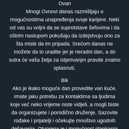
Ovan
Mnogi Ovnovi danas razmišljaju o
mogućnostima unapređenja svoje karijere. Neki
od vas su voljni da se suprotstave šefovima i da
oštrim nastupom pokušaju da izdejstvuju ono za
šta misle da im pripada. Srećom danas ne
možete da to uradite jer je neradni dan, a do
sutra će vaša želja za istjerivanjm pravde znatno
splasnuti.
Bik
Ako je ikako moguće dan provedite van kuće.
Imate jaku potrebu za kontaktima sa ljudima
koje već neko vrijeme niste vidjeli, a mogli biste
da organizujete i porodično druženje. Sazovite
rođake i prijatelji i očekujte mnoštvo ugodnih
dešavanja. Otvorena je i mogućnost planiranja