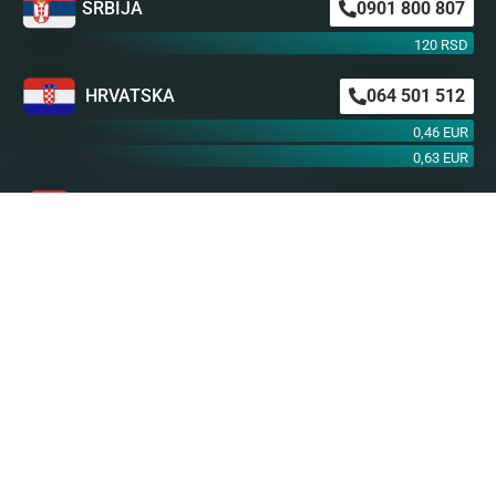
SRBIJA
0901 800 807
120 RSD
HRVATSKA
064 501 512
0,46 EUR
0,63 EUR
ŠVAJCARSKA
0901 100 045
1,99 CHF
AUSTRIJA
0900 440 099
1,55 EUR
NEMAČKA
0900 300 0135
0,79 EUR
mob. od operatera