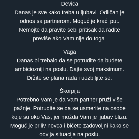
Devica
Danas je sve kako treba u ljubavi. Odličan je
odnos sa partnerom. Moguć je kraći put.
Nemojte da pravite sebi pritisak da radite
previše ako Vam nije do toga.
Vaga
Danas bi trebalo da se potrudite da budete
ambiciozniji na poslu. Dajte svoj maksimum.
Držite se plana rada i uozbiljite se.
Škorpija
Potrebno Vam je da Vam partner pruži više
pažnje. Potrudite se da se usmerite na osobe
koje su oko Vas, jer možda Vam je ljubav blizu.
Moguć je priliv novca i bićete zadovoljni kako se
odvija situacija na poslu.