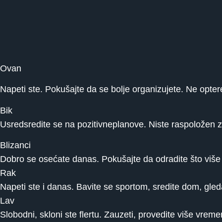
Ovan
Napeti ste. Pokušajte da se bolje organizujete. Ne opte
Bik
Usredsredite se na pozitivneplanove. Niste raspoložen za
Blizanci
Dobro se osećate danas. Pokušajte da odradite što više
Rak
Napeti ste i danas. Bavite se sportom, sredite dom, gled
Lav
Slobodni, skloni ste flertu. Zauzeti, provedite više vre