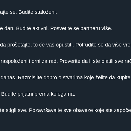
jte se. Budite staloženi.
 dan. Budite aktivni. Posvetite se partneru više.
a prošetajte, to će vas opustiti. Potrudite se da više vr
aspoloženi i orni za rad. Proverite da li ste platili sve r
danas. Razmislite dobro o stvarima koje želite da kupite,
 Budite prijatni prema kolegama.
ste stigli sve. Pozavršavajte sve obaveze koje ste započe