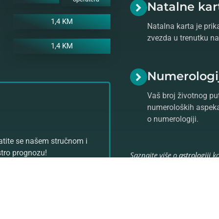
Natalne kar
1,4 KM
Natalna karta je prik
zvezda u trenutku na
1,4 KM
Numerologi
Vaš broj životnog put
numeroloških aspeka
o numerologiji.
ratite se našem stručnom i
stro prognozu!
Saznajte više o
astrologiji
ko
Vam pomoći da se uz razgo
štetne
crne magije
i unapre
horoskopske karte
.