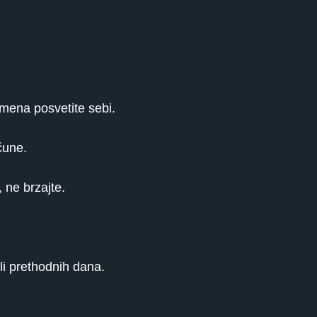
emena posvetite sebi.
ačune.
 ne brzajte.
li prethodnih dana.