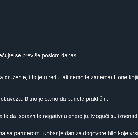
rećujte se previše poslom danas.
 druženje, i to je u redu, ali nemojte zanemariti one koj
 obaveza. Bitno je samo da budete praktični.
ajte da ispraznite negativnu energiju. Mogući su iznenadn
mena sa partnerom. Dobar je dan za dogovore bilo koje vrs