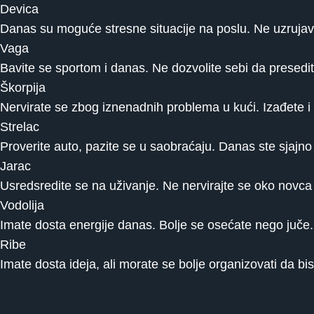
Devica
Danas su moguće stresne situacije na poslu. Ne uzrujava
Vaga
Bavite se sportom i danas. Ne dozvolite sebi da presedite
Škorpija
Nervirate se zbog iznenadnih problema u kući. Izađete i d
Strelac
Proverite auto, pazite se u saobraćaju. Danas ste sjajno r
Jarac
Usredsredite se na uživanje. Ne nervirajte se oko novca 
Vodolija
Imate dosta energije danas. Bolje se osećate nego juče.
Ribe
Imate dosta ideja, ali morate se bolje organizovati da bi