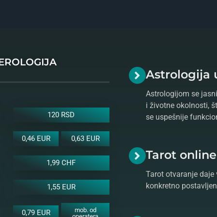
MEROLOGIJA
Astrologija 
Astrologijom se jasni
i životne okolnosti, 
120 RSD
se uspešnije funkcio
0,46 EUR
0,63 EUR
Tarot onlin
1,99 CHF
Tarot otvaranje daje 
konkretno postavljeno
1,55 EUR
mob. od
0,79 EUR
operatera