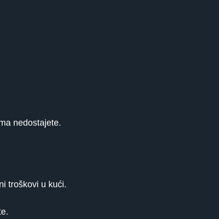
ima nedostajete.
i troškovi u kući.
te.