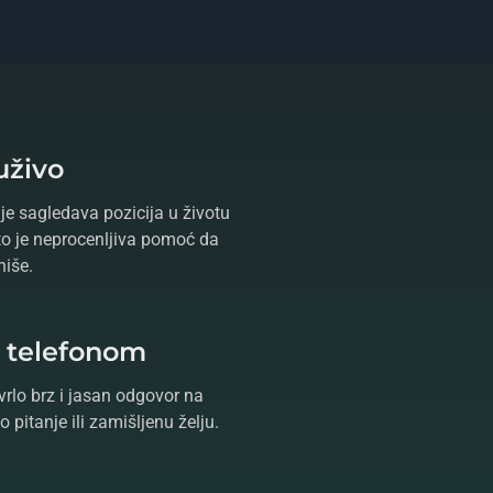
uživo
je sagledava pozicija u životu
što je neprocenljiva pomoć da
niše.
e telefonom
vrlo brz i jasan odgovor na
 pitanje ili zamišljenu želju.