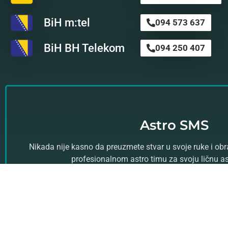
BiH m:tel
094 573 637
BiH BH Telekom
094 250 407
Astro SMS
Nikada nije kasno da preuzmete stvar u svoje ruke i ob
profesionalnom astro timu za svoju ličnu a
Kliknite ovde