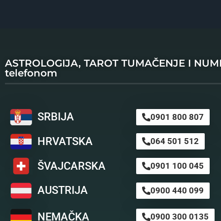
ASTROLOGIJA, TAROT TUMAČENJE I NU
telefonom
SRBIJA
0901 800 807
HRVATSKA
064 501 512
ŠVAJCARSKA
0901 100 045
AUSTRIJA
0900 440 099
NEMAČKA
0900 300 0135