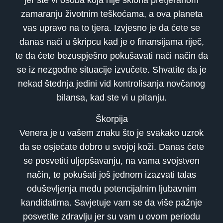
jer ste vi osoba koja nije sklona pretjeranom
zamaranju životnim teškoćama, a ova planeta
vas upravo na to tjera. Izvjesno je da ćete se
danas naći u škripcu kad je o finansijama riječ,
te da ćete bezuspješno pokušavati naći način da
se iz nezgodne situacije izvučete. Shvatite da je
nekad štednja jedini vid kontrolisanja novčanog
bilansa, kad ste vi u pitanju.
Škorpija
Venera je u vašem znaku što je svakako uzrok
da se osjećate dobro u svojoj koži. Danas ćete
se posvetiti uljepšavanju, na vama svojstven
način, te pokušati još jednom izazvati talas
oduševljenja među potencijalnim ljubavnim
kandidatima. Savjetuje vam se da više pažnje
posvetite zdravlju jer su vam u ovom periodu