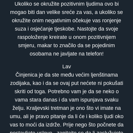
Ukoliko se okružite pozitivnim ljudima ovo bi
mogao biti dan velike sreće za vas, a ukoliko se
okružite onim negativnim očekuje vas ronjenje
suza i osjećanje tjeskobe. Nastojte da svoje
raspoloženje kreirate u onom pozitivnijem
smjeru, makar to značilo da se pojedinim
osobama ne javljate na telefon!
Lav
Činjenica je da ste među većim ljenštinama
zodijaka, kao i da se ovaj put nećete ni pokušati
skriti od toga. Potrebno vam je da se neko o
vama stara danas i da vam ispunjava svaku
želju. Kraljevski tretman je ono što vi imate na
umu, ali je pravo pitanje da li će i koliko ljudi oko
vas to moći da izdrže. Prije nego što počnete da
postavljate uslove , zapitajte se da li zaslužujete