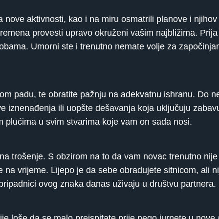
nove aktivnosti, kao i na miru osmatrili planove i njihov
vremena provesti upravo okruženi vašim najbližima. Prij
sobama. Umorni ste i trenutno nemate volje za započinja
om padu, te obratite pažnju na adekvatnu ishranu. Do ne
e iznenađenja ili uopšte dešavanja koja uključuju zabavu i
unim plućima u svim stvarima koje vam on sada nosi.
 na trošenje. S obzirom na to da vam novac trenutno nije 
e na vrijeme. Lijepo je da sebe obradujete sitnicom, ali 
ni pripadnici ovog znaka danas uživaju u društvu partnera.
e loše da se malo preispitate prije nego jurnete u nove a