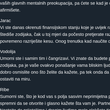
vaših glavnih mentalnih preokupacija, pa ćete se kad je
afirmišete.
Jarac
Vi ste danas okrenuti finansijskom stanju koje je uvije
štediše zodijaka, čak u toj mjeri da počesto pretjerate ra
povremeno razriješite kesu. Onog trenutka kad naučite da
Vodolija
Umorni ste i samim tim i čangrizavi. Vi znate da budete 
zodijaka, pa je vaše ovakvo ponašanje vama bliskim ljud
dobro osmislite ono što želite da kažete, pa tek onda da s
ostaviti na miru.
Ribe
Sumorni ste, što je kod vas s polja sasvim neprimijetna p
spremni da se otvorite i glasno kažete šta vam je. Partn