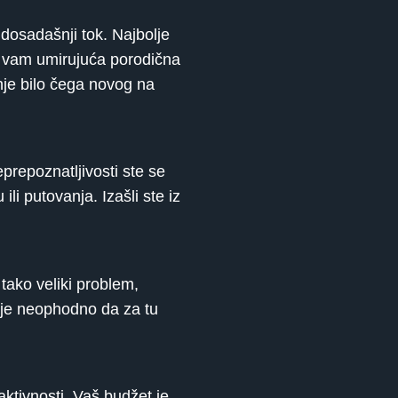
 dosadašnji tok. Najbolje
a vam umirujuća porodična
nje bilo čega novog na
prepoznatljivosti ste se
li putovanja. Izašli ste iz
tako veliki problem,
nije neophodno da za tu
ktivnosti. Vaš budžet je