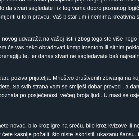
lo da stvari sagledate i iz tog vama dobro poznatog logič
smjeriti u tom pravcu. Vaš bistar um i nemirna kreativna
novog udvarača na vašoj listi i zbog toga ste više nego
ojem će vas neko obradovati komplimentom ili sitnim poklo
enagljujte, jer danas stvari ne sagledavate baš najrealn
ru poziva prijatelja. Mnoštvo društvenih zbivanja na ko
pođete. Sa svih strana vam se smiješi dobar provod , a da
oznata po posjećenosti većeg broja ljudi. U masi se osje
te novac, bilo kroz igre na sreću, bilo kroz kvizove ili 
ćete kasnije požaliti što niste iskoristili ukazanu šansu.