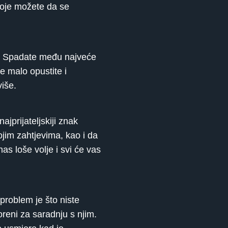
koje možete da se
di. Spadate među najveće
e malo opustite i
više.
jprijateljskiji znak
jim zahtjevima, kao i da
as loše volje i svi će vas
 problem je što niste
oreni za saradnju s njim.