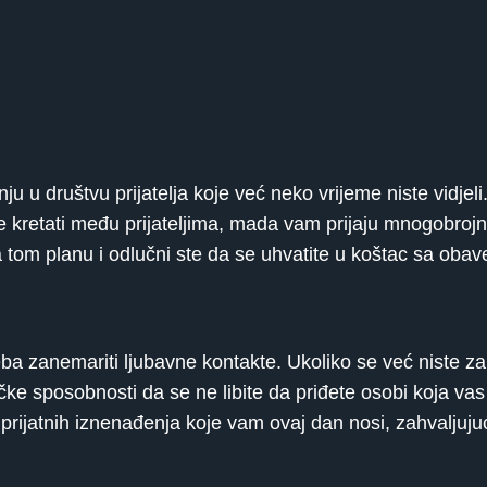
ju u društvu prijatelja koje već neko vrijeme niste vidjel
 kretati među prijateljima, mada vam prijaju mnogobrojni 
a tom planu i odlučni ste da se uhvatite u koštac sa oba
a zanemariti ljubavne kontakte. Ukoliko se već niste zalj
ačke sposobnosti da se ne libite da priđete osobi koja va
rijatnih iznenađenja koje vam ovaj dan nosi, zahvaljujući