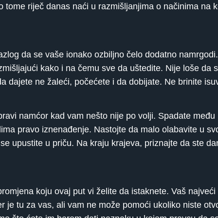
 o tome riječ danas naći u razmišljanjima o načinima na 
k razlog da se vaše ionako ozbiljno čelo dodatno namrgo
zmišljajući kako i na čemu sve da uštedite. Nije loše da s
 dajete ne žaleći, počećete i da dobijate. Ne brinite isu
pravi namćor kad vam nešto nije po volji. Spadate među na
ima pravo iznenađenje. Nastojte da malo olabavite u svo
e upustite u priču. Na kraju krajeva, priznajte da ste dan
romjena koju ovaj put vi želite da istaknete. Vaš najveći
er je tu za vas, ali vam ne može pomoći ukoliko niste otv