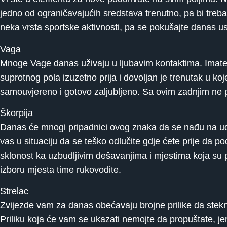
jedno od ograničavajućih sredstava trenutno, pa bi treba
neka vrsta sportske aktivnosti, pa se pokušajte danas u
Vaga
Mnoge Vage danas uživaju u ljubavim kontaktima. Imate 
suprotnog pola izuzetno prija i dovoljan je trenutak u k
samouvjereno i gotovo zaljubljeno. Sa ovim zadnjim ne pr
Škorpija
Danas će mnogi pripadnici ovog znaka da se nađu na uda
vas u situaciju da se teško odlučite gdje ćete prije da 
sklonost ka uzbudljivim dešavanjima i mjestima koja su p
izboru mjesta time rukovodite.
Strelac
Zvijezde vam za danas obećavaju brojne prilike da stekne
Priliku koja će vam se ukazati nemojte da propuštate, jer 