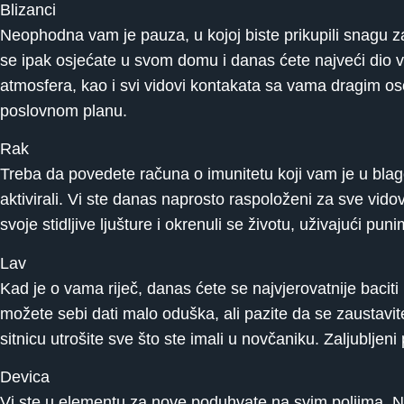
Blizanci
Neophodna vam je pauza, u kojoj biste prikupili snagu za 
se ipak osjećate u svom domu i danas ćete najveći dio 
atmosfera, kao i svi vidovi kontakata sa vama dragim o
poslovnom planu.
Rak
Treba da povedete računa o imunitetu koji vam je u blag
aktivirali. Vi ste danas naprosto raspoloženi za sve vidov
svoje stidljive ljušture i okrenuli se životu, uživajući p
Lav
Kad je o vama riječ, danas ćete se najvjerovatnije baciti
možete sebi dati malo oduška, ali pazite da se zaustavit
sitnicu utrošite sve što ste imali u novčaniku. Zaljublje
Devica
Vi ste u elementu za nove poduhvate na svim poljima. Nij