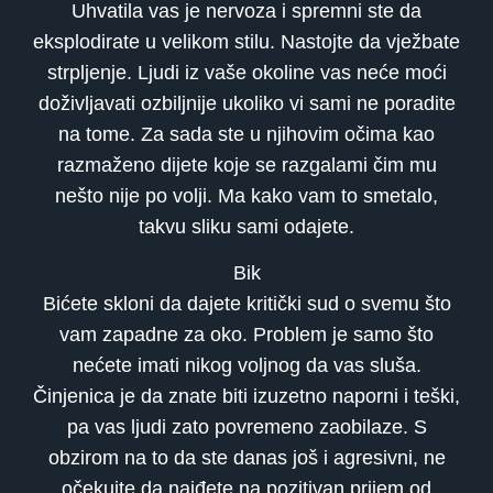
Uhvatila vas je nervoza i spremni ste da
eksplodirate u velikom stilu. Nastojte da vježbate
strpljenje. Ljudi iz vaše okoline vas neće moći
doživljavati ozbiljnije ukoliko vi sami ne poradite
na tome. Za sada ste u njihovim očima kao
razmaženo dijete koje se razgalami čim mu
nešto nije po volji. Ma kako vam to smetalo,
takvu sliku sami odajete.
Bik
Bićete skloni da dajete kritički sud o svemu što
vam zapadne za oko. Problem je samo što
nećete imati nikog voljnog da vas sluša.
Činjenica je da znate biti izuzetno naporni i teški,
pa vas ljudi zato povremeno zaobilaze. S
obzirom na to da ste danas još i agresivni, ne
očekujte da naiđete na pozitivan prijem od