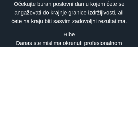
Očekujte buran poslovni dan u kojem ćete se
angažovati do krajnje granice izdržljivosti, ali
ćete na kraju biti sasvim zadovoljni rezultatima.
Ribe
Danas ste mislima okrenuti profesionalnom
usavršavanju. Bez obzira na oblast koja vas
zanima, voljeli biste da možete da usavršavanje
sprovedete u inostranstvu. Već postoji neka
zemlja za koju ste iskazali zainteresovanost, pa
ste danas u fazi pokušavanja iznalaženja načina
da tamo i odete. Cijeli dan vam je inače u znaku
kontakata sa inostranstvom.