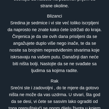
strane okoline.
Blizanci
Sredina je sedmice i vi ste već toliko iscrpljeni
da naprosto ne znate kako ćete izdržati do kraja.
Činjenica je da ste ovih dana prisiljeni da se
angažujete duplo više nego inače, te da se
nosite sa brojnim nepredviđenim stvarima koje
iskrsavaju na vašem putu. Današnji dan neće
biti ništa bolji. Nastojte da se ne svađate sa
ljudima sa kojima radite.
Rak
Srećni ste i zadovoljni , do te mjere da gotovo
ništa ne može da vas uzdrma. U stvari, šta god
da se desi, vi ćete se sasvim lako ograditi od
toga prepuštajući se onom dijelu života u kojem