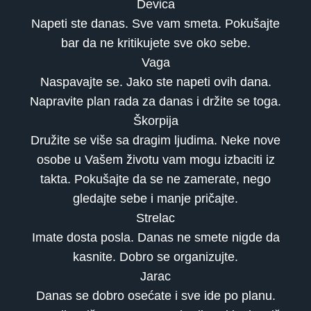
Devica
Napeti ste danas. Sve vam smeta. Pokušajte
bar da ne kritikujete sve oko sebe.
Vaga
Naspavajte se. Jako ste napeti ovih dana.
Napravite plan rada za danas i držite se toga.
Škorpija
Družite se više sa dragim ljudima. Neke nove
osobe u Vašem životu vam mogu izbaciti iz
takta. Pokušajte da se ne zamerate, nego
gledajte sebe i manje pričajte.
Strelac
Imate dosta posla. Danas ne smete nigde da
kasnite. Dobro se organizujte.
Jarac
Danas se dobro osećate i sve ide po planu.