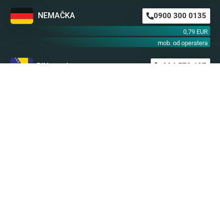
NEMAČKA
0900 300 0135
0,79 EUR
mob. od operatera
BiH m:tel
094 573 637
1,4 KM
BiH BH Telekom
094 250 407
1,4 KM
Astro SMS
Nikada nije kasno da preuzmete stvar u svoje
ruke i obratite se našem stručnom i