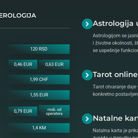
MEROLOGIJA
Astrologija 
Astrologijom se jasni
i životne okolnosti, 
120 RSD
se uspešnije funkcio
0,46 EUR
0,63 EUR
Tarot onlin
1,99 CHF
Tarot otvaranje daje 
konkretno postavljeno
1,55 EUR
mob. od
0,79 EUR
operatera
Natalne kar
1,4 KM
Natalna karta je prik
zvezda u trenutku na