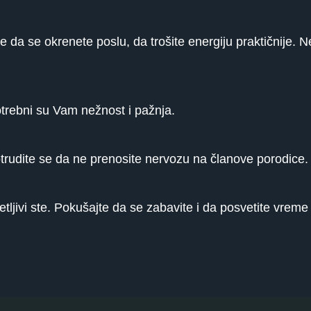
 se da se okrenete poslu, da trošite energiju praktičnije.
otrebni su Vam nežnost i pažnja.
trudite se da ne prenosite nervozu na članove porodice.
ljivi ste. Pokušajte da se zabavite i da posvetite vreme 