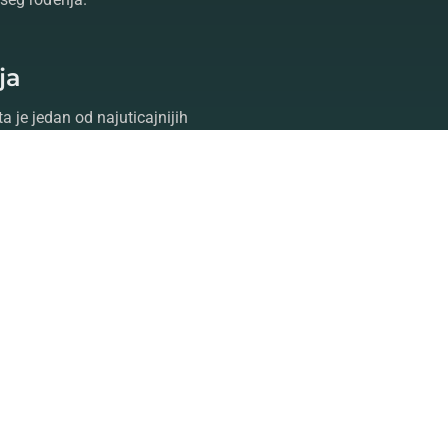
ja
a je jedan od najuticajnijih
ta u okviru kompletne nauke
ntaktiranjem
astrologa
koji će
vor,
tarot
i
proricanje
oslobodite
dite Vaš život poznavanjem