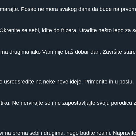
i odmarajte. Posao ne mora svakog dana da bude na prvo
enite se sebi, idite do frizera. Uradite nešto lepo za s
rema drugima iako Vam nije baš dobar dan. Završite star
se usredsredite na neke nove ideje. Primenite ih u poslu.
tiku. Ne nervirajte se i ne zapostavljajte svoju porodic
vima prema sebi i drugima, nego budite realni. Napravite