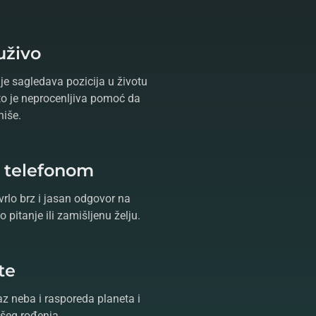
uživo
je sagledava pozicija u životu
što je neprocenljiva pomoć da
niše.
e telefonom
vrlo brz i jasan odgovor na
 pitanje ili zamišljenu želju.
te
az neba i rasporeda planeta i
šeg rođenja.