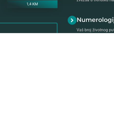
1,4 KM
Numerologi
Vaš broj životnog put
numeroloških aspeka
o numerologiji.
ratite se našem stručnom i
stro prognozu!
Saznajte više o
astrologiji
ko
Vam pomoći da se uz razgo
štetne
crne magije
i unapre
horoskopske karte
.