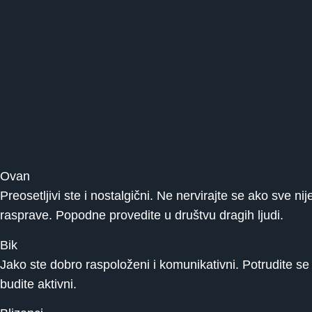
Ovan
Preosetljivi ste i nostalgični. Ne nervirajte se ako sve n
rasprave. Popodne provedite u društvu dragih ljudi.
Bik
Jako ste dobro raspoloženi i komunikativni. Potrudite se
budite aktivni.