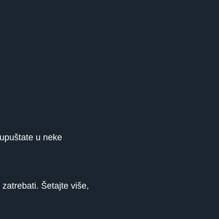
e upuštate u neke
atrebati. Šetajte više,