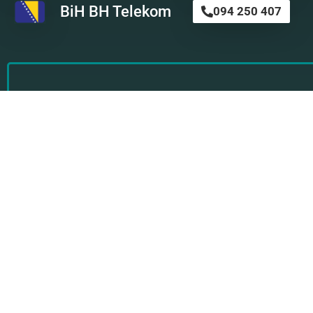
BiH BH Telekom
094 250 407
Astro SMS
Nikada nije kasno da preuzmete stvar u svoje ruke i ob
profesionalnom astro timu za svoju ličnu a
Kliknite ovde