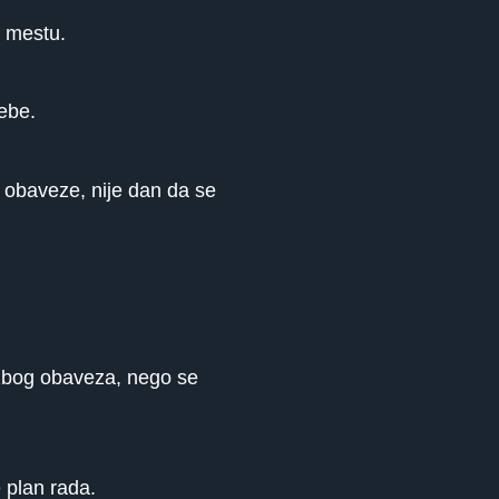
m mestu.
ebe.
e obaveze, nije dan da se
u zbog obaveza, nego se
 plan rada.