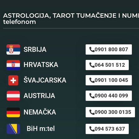
ASTROLOGIJA, TAROT TUMAČENJE I NU
telefonom
SRBIJA
0901 800 807
HRVATSKA
064 501 512
ŠVAJCARSKA
0901 100 045
AUSTRIJA
0900 440 099
NEMAČKA
0900 300 0135
BiH m:tel
094 573 637