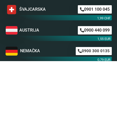
ŠVAJCARSKA
0901 100 045
1,99 CHF
AUSTRIJA
0900 440 099
1,55 EUR
NEMAČKA
0900 300 0135
0,79 EUR
mob. od operatera
BiH m:tel
094 573 637
1,4 KM
BiH BH Telekom
094 250 407
1,4 KM