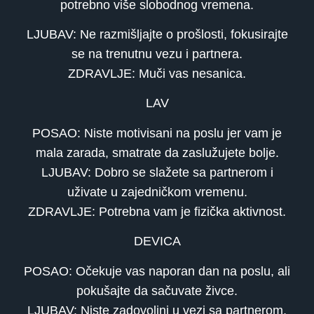
potrebno više slobodnog vremena.
LJUBAV: Ne razmišljajte o prošlosti, fokusirajte
se na trenutnu vezu i partnera.
ZDRAVLJE: Muči vas nesanica.
LAV
POSAO: Niste motivisani na poslu jer vam je
mala zarada, smatrate da zaslužujete bolje.
LJUBAV: Dobro se slažete sa partnerom i
uživate u zajedničkom vremenu.
ZDRAVLJE: Potrebna vam je fizička aktivnost.
DEVICA
POSAO: Očekuje vas naporan dan na poslu, ali
pokušajte da sačuvate živce.
LJUBAV: Niste zadovoljni u vezi sa partnerom,