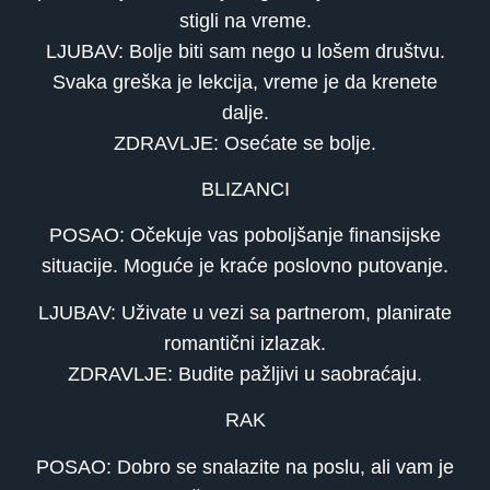
stigli na vreme.
LJUBAV: Bolje biti sam nego u lošem društvu.
Svaka greška je lekcija, vreme je da krenete
dalje.
ZDRAVLJE: Osećate se bolje.
BLIZANCI
POSAO: Očekuje vas poboljšanje finansijske
situacije. Moguće je kraće poslovno putovanje.
LJUBAV: Uživate u vezi sa partnerom, planirate
romantični izlazak.
ZDRAVLJE: Budite pažljivi u saobraćaju.
RAK
POSAO: Dobro se snalazite na poslu, ali vam je