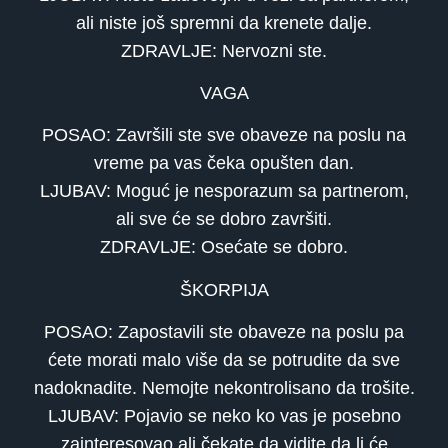
ali niste još spremni da krenete dalje.
ZDRAVLJE: Nervozni ste.
VAGA
POSAO: Završili ste sve obaveze na poslu na
vreme pa vas čeka opušten dan.
LJUBAV: Moguć je nesporazum sa partnerom,
ali sve će se dobro završiti.
ZDRAVLJE: Osećate se dobro.
ŠKORPIJA
POSAO: Zapostavili ste obaveze na poslu pa
ćete morati malo više da se potrudite da sve
nadoknadite. Nemojte nekontrolisano da trošite.
LJUBAV: Pojavio se neko ko vas je posebno
zainteresovao ali čekate da vidite da li će