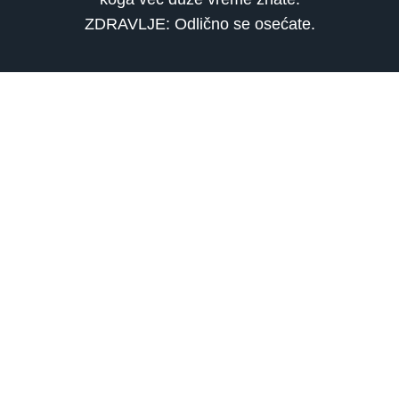
ZDRAVLJE: Odlično se osećate.
ASTROLOGIJA, TAROT TUMAČENJE I
NUMEROLOGIJA telefonom
SRBIJA
0901 800 807
120 RSD
HRVATSKA
064 501 512