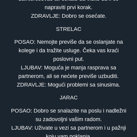
napraviti prvi korak.
ZDRAVLJE: Dobro se osećate.
STRELAC
POSAO: Nemojte previše da se oslanjate na
kolege i da tražite usluge. Čeka vas kraći
poslovni put.
LJUBAV: Moguća je manja rasprava sa
partnerom, ali se nećete previše uzbuditi.
ZDRAVLJE: Mogući problemi sa sinusima.
JARAC
POSAO: Dobro se snalazite na poslu i nadležni
su zadovoljni vašim radom.
LJUBAV: Uživate u vezi sa partnerom i u pažnji
koju vam poklanja.