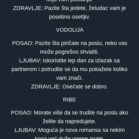
ZDRAVLJE: Pazite šta jedete, želudac vam je
posebno osetljiv.
VODOLIJA
POSAO: Pazite šta piričate na poslu, neko vas
može pogrešno shvatiti.
LJUBAV: Iskoristite lep dan za izlazak sa
partnerom i potrudite se da mu pokažete koliko
vam znači.
ZDRAVLJE: Osećate se dobro.
RIBE
POSAO: Morate više da se trudite na poslu ako
želite da napredujete.
LJUBAV: Moguća je nova romansa sa nekim
koga već duže vreme znate.