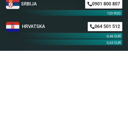
SRBIJA
0901 800 807
120 RSD
HRVATSKA
064 501 512
0,46 EUR
0,63 EUR
ŠVAJCARSKA
0901 100 045
1,99 CHF
AUSTRIJA
0900 440 099
1,55 EUR
NEMAČKA
0900 300 0135
0,79 EUR
mob. od operatera