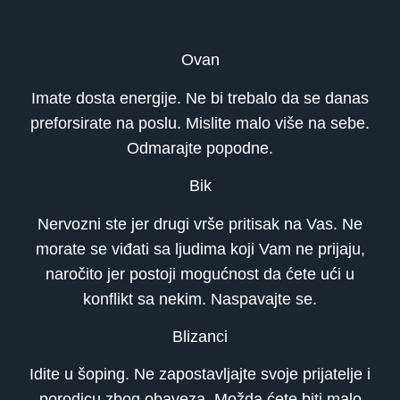
Ovan
Imate dosta energije. Ne bi trebalo da se danas
preforsirate na poslu. Mislite malo više na sebe.
Odmarajte popodne.
Bik
Nervozni ste jer drugi vrše pritisak na Vas. Ne
morate se viđati sa ljudima koji Vam ne prijaju,
naročito jer postoji mogućnost da ćete ući u
konflikt sa nekim. Naspavajte se.
Blizanci
Idite u šoping. Ne zapostavljajte svoje prijatelje i
porodicu zbog obaveza. Možda ćete biti malo