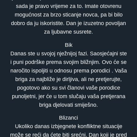
sada je pravo vrijeme za to. Imate otovrenu
mogućnost za brzo sticanje novca, pa bi bilo
dobro da ju iskoristite. Dan je izuzetno povoljan
za ljubavne susrete.
Bik
Danas ste u svojoj nježnijoj fazi. Saosjećajni ste
i puni podrške prema svojim bližnjim. Ovo će se
naročito ispoljiti u odnosu prema porodici . Vaša
briga za najbliže je dirljiva, ali ne pretjerujte,
pogotovo ako su svi članovi vaše porodice
punoljetni, jer će u tom slučaju vaša pretjerana
briga djelovati smiješno.
Blizanci
Ukoliko danas izbjegnete konfliktne situacije
može se reći da ćete biti srećni. Dan koji je pred