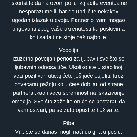
iskoristite da na ovom polju izgladite eventualne
nesporazume ili bar da upriličite nekakav
ugodan izlazak u dvoje. Partner bi vam mogao
prigovoriti zbog vaše okrenutosti ka poslovima
koji sada i ne stoje baš najbolje.
Vodolija
Izuzetno povoljan period za ljubav i sve što se
ljubavnih odnosa tiče. Ukoliko ste u stabilnoj
vezi pozitivan uticaj ćete još jače osjetiti, kroz
povećanu pažnju koju ćete dobijati od strane
partnera ,kao i veću spremnost na iskazivanje
emocija. Sve što zaželite on će se postarati da
vam ostvari, pa se zato opustite i uživajte.
Ribe
Vi biste se danas mogli naći do grla u poslu.