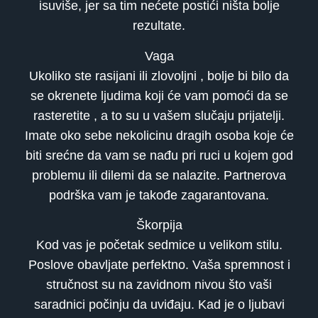
isuviše, jer sa tim nećete postići ništa bolje
rezultate.
Vaga
Ukoliko ste rasijani ili zlovoljni , bolje bi bilo da
se okrenete ljudima koji će vam pomoći da se
rasteretite , a to su u vašem slučaju prijatelji.
Imate oko sebe nekolicinu dragih osoba koje će
biti srećne da vam se nađu pri ruci u kojem god
problemu ili dilemi da se nalazite. Partnerova
podrška vam je takođe zagarantovana.
Škorpija
Kod vas je početak sedmice u velikom stilu.
Poslove obavljate perfektno. Vaša spremnost i
stručnost su na zavidnom nivou što vaši
saradnici počinju da uviđaju. Kad je o ljubavi