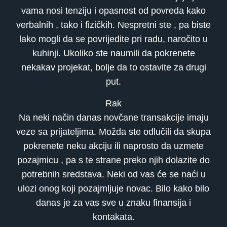
vama nosi tenziju i opasnost od povreda kako
verbalnih , tako i fizičkih. Nespretni ste , pa biste
lako mogli da se povrijedite pri radu, naročito u
kuhinji. Ukoliko ste naumili da pokrenete
nekakav projekat, bolje da to ostavite za drugi
put.
Rak
Na neki način danas novčane transakcije imaju
veze sa prijateljima. Možda ste odlučili da skupa
pokrenete neku akciju ili naprosto da uzmete
pozajmicu , pa s te strane preko njih dolazite do
potrebnih sredstava. Neki od vas će se naći u
ulozi onog koji pozajmljuje novac. Bilo kako bilo
danas je za vas sve u znaku finansija i
kontakata.