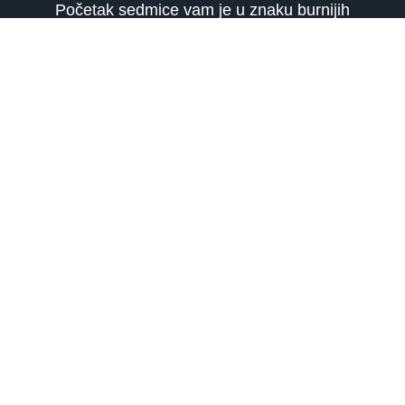
Početak sedmice vam je u znaku burnijih
dešavanja na poslovnom planu, pa ćete se
teškko moći posvetiti ičemu drugom. Telefon će
non-stop zvoniti, a vi više nećete znati kuda da
se okrenete od poziva i mailova koji će vas
zatrpati. Neki prpadnici znaka mogli bi se naći
na poslovnom putu.
ASTROLOGIJA, TAROT TUMAČENJE I
NUMEROLOGIJA telefonom