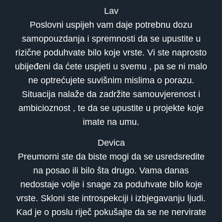
Lav
Poslovni uspijeh vam daje potrebnu dozu
samopouzdanja i spremnosti da se upustite u
rizične poduhvate bilo koje vrste. Vi ste naprosto
ubijeđeni da ćete uspjeti u svemu , pa se ni malo
ne optrećujete suvišnim mislima o porazu.
Situacija nalaže da zadržite samouvjerenost i
ambicioznost , te da se upustite u projekte koje
imate na umu.
Devica
Preumorni ste da biste mogi da se usredsredite
na posao ili bilo šta drugo. Vama danas
nedostaje volje i snage za poduhvate bilo koje
vrste. Skloni ste introspekciji i izbjegavanju ljudi.
Kad je o poslu riječ pokušajte da se ne nervirate