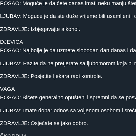
POSAO: Moguće je da ćete danas imati neku manju štet
LJUBAV: Moguće je da ste duže vrijeme bili usamljeni i d
ZDRAVLJE: Izbjegavajte alkohol.
DJEVICA
POSAO: Najbolje je da uzmete slobodan dan danas i da 
LJUBAV: Pazite da ne pretjerate sa ljubomorom koja bi 
ZDRAVLJE: Posjetite ljekara radi kontrole.
VAGA
POSAO: Bićete generalno opušteni i spremni da se posve
LJUBAV: Imate dobar odnos sa voljenom osobom i srećni
ZDRAVLJE: Osjećate se jako dobro.