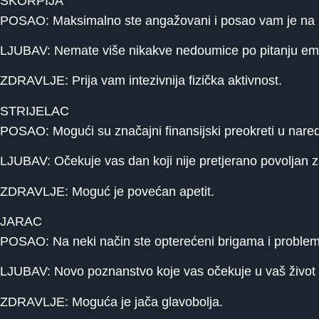
ŠKORPIJA
POSAO: Maksimalno ste angažovani i posao vam je na pr
LJUBAV: Nemate više nikakve nedoumice po pitanju emoci
ZDRAVLJE: Prija vam intezivnija fizička aktivnost.
STRIJELAC
POSAO: Mogući su značajni finansijski preokreti u nare
LJUBAV: Očekuje vas dan koji nije pretjerano povoljan z
ZDRAVLJE: Moguć je povećan apetit.
JARAC
POSAO: Na neki način ste opterećeni brigama i problemi
LJUBAV: Novo poznanstvo koje vas očekuje u vaš život 
ZDRAVLJE: Moguća je jača glavobolja.