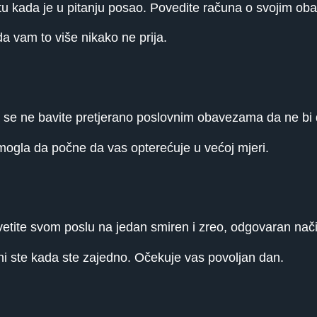
u kada je u pitanju posao. Povedite računa o svojim o
a vam to više nikako ne prija.
se ne bavite pretjerano poslovnim obavezama da ne bi d
mogla da počne da vas opterećuje u većoj mjeri.
tite svom poslu na jedan smiren i zreo, odgovaran nači
 ste kada ste zajedno. Očekuje vas povoljan dan.