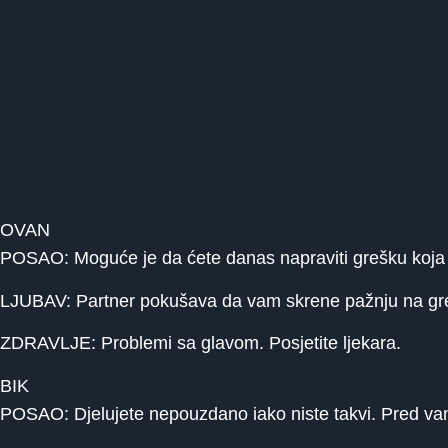
OVAN
POSAO: Moguće je da ćete danas napraviti grešku koja ć
LJUBAV: Partner pokušava da vam skrene pažnju na greš
ZDRAVLJE: Problemi sa glavom. Posjetite ljekara.
BIK
POSAO: Djelujete nepouzdano iako niste takvi. Pred vam