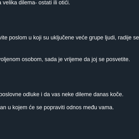
lika dilema- ostati ili otići.
 poslom u koji su uključene veće grupe ljudi, radije 
 voljenom osobom, sada je vrijeme da joj se posvetite.
oslovne odluke i da vas neke dileme danas koče.
dan u kojem će se popraviti odnos među vama.