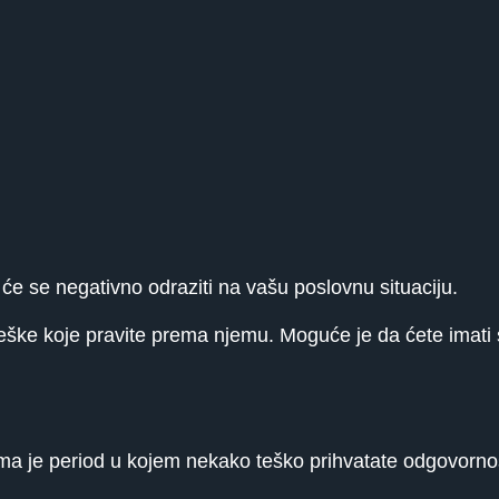
e se negativno odraziti na vašu poslovnu situaciju.
ke koje pravite prema njemu. Moguće je da ćete imati 
a je period u kojem nekako teško prihvatate odgovornos