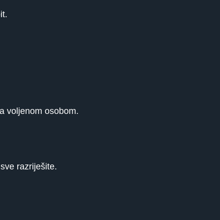
t.
 sa voljenom osobom.
ve razriješite.