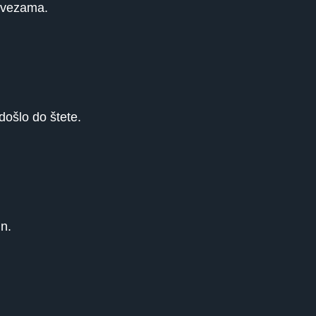
bavezama.
ošlo do štete.
n.