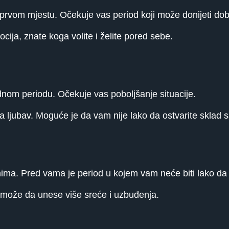
vom mjestu. Očekuje vas period koji može donijeti dobi
ja, znate koga volite i želite pored sebe.
dnom periodu. Očekuje vas poboljšanje situacije.
a ljubav. Moguće je da vam nije lako da ostvarite sklad
ma. Pred vama je period u kojem vam neće biti lako da s
može da unese više sreće i uzbuđenja.