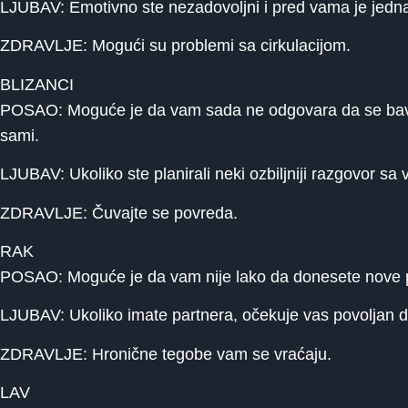
LJUBAV: Emotivno ste nezadovoljni i pred vama je jedna ve
ZDRAVLJE: Mogući su problemi sa cirkulacijom.
BLIZANCI
POSAO: Moguće je da vam sada ne odgovara da se bavite
sami.
LJUBAV: Ukoliko ste planirali neki ozbiljniji razgovor sa
ZDRAVLJE: Čuvajte se povreda.
RAK
POSAO: Moguće je da vam nije lako da donesete nove p
LJUBAV: Ukoliko imate partnera, očekuje vas povoljan 
ZDRAVLJE: Hronične tegobe vam se vraćaju.
LAV