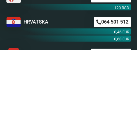
120 RSD
HRVATSKA
064 501 512
0,46 EUR
0,63 EUR
ŠVAJCARSKA
0901 100 045
1,99 CHF
AUSTRIJA
0900 440 099
1,55 EUR
NEMAČKA
0900 300 0135
0,79 EUR
mob. od operatera
BiH m:tel
094 573 637