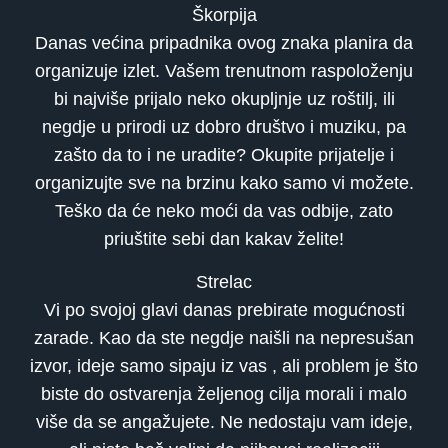
Škorpija
Danas većina pripadnika ovog znaka planira da
organizuje izlet. Vašem trenutnom raspoloženju
bi najviše prijalo neko okupljnje uz roštilj, ili
negdje u prirodi uz dobro društvo i muziku, pa
zašto da to i ne uradite? Okupite prijatelje i
organizujte sve na brzinu kako samo vi možete.
Teško da će neko moći da vas odbije, zato
priuštite sebi dan kakav želite!
Strelac
Vi po svojoj glavi danas prebirate mogućnosti
zarade. Kao da ste negdje naišli na nepresušan
izvor, ideje samo sipaju iz vas , ali problem je što
biste do ostvarenja željenog cilja morali i malo
više da se angažujete. Ne nedostaju vam ideje,