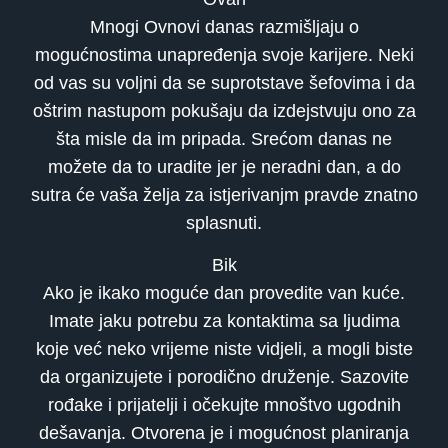
Mnogi Ovnovi danas razmišljaju o
mogućnostima unapređenja svoje karijere. Neki
od vas su voljni da se suprotstave šefovima i da
oštrim nastupom pokušaju da izdejstvuju ono za
šta misle da im pripada. Srećom danas ne
možete da to uradite jer je neradni dan, a do
sutra će vaša želja za istjerivanjm pravde znatno
splasnuti.
Bik
Ako je ikako moguće dan provedite van kuće.
Imate jaku potrebu za kontaktima sa ljudima
koje već neko vrijeme niste vidjeli, a mogli biste
da organizujete i porodično druženje. Sazovite
rođake i prijatelji i očekujte mnoštvo ugodnih
dešavanja. Otvorena je i mogućnost planiranja