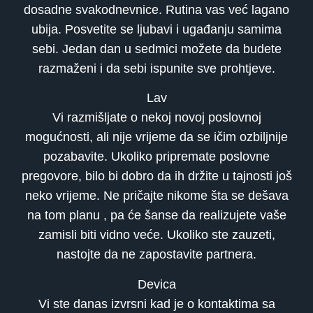
dosadne svakodnevnice. Rutina vas već lagano
ubija. Posvetite se ljubavi i ugađanju samima
sebi. Jedan dan u sedmici možete da budete
razmaženi i da sebi ispunite sve prohtjeve.
Lav
Vi razmišljate o nekoj novoj poslovnoj
mogućnosti, ali nije vrijeme da se ičim ozbiljnije
pozabavite. Ukoliko pripremate poslovne
pregovore, bilo bi dobro da ih držite u tajnosti još
neko vrijeme. Ne pričajte nikome šta se dešava
na tom planu , pa će šanse da realizujete vaše
zamisli biti vidno veće. Ukoliko ste zauzeti,
nastojte da ne zapostavite partnera.
Devica
Vi ste danas izvrsni kad je o kontaktima sa