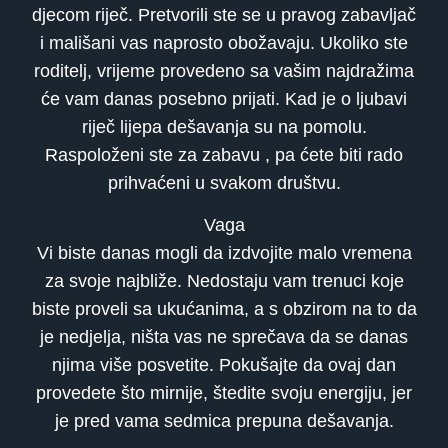
djecom riječ. Pretvorili ste se u pravog zabavljač
i mališani vas naprosto obožavaju. Ukoliko ste
roditelj, vrijeme provedeno sa vašim najdražima
će vam danas posebno prijati. Kad je o ljubavi
riječ lijepa dešavanja su na pomolu.
Raspoloženi ste za zabavu , pa ćete biti rado
prihvaćeni u svakom društvu.
Vaga
Vi biste danas mogli da izdvojite malo vremena
za svoje najbliže. Nedostaju vam trenuci koje
biste proveli sa ukućanima, a s obzirom na to da
je nedjelja, ništa vas ne sprečava da se danas
njima više posvetite. Pokušajte da ovaj dan
provedete što mirnije, štedite svoju energiju, jer
je pred vama sedmica prepuna dešavanja.