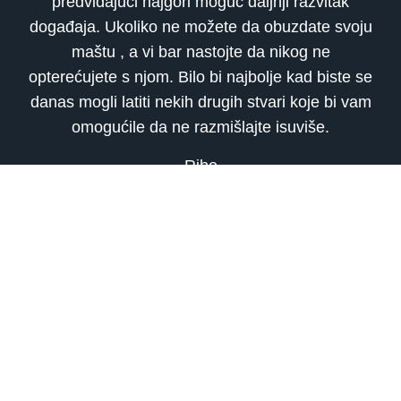
predviđajući najgori moguć daljnji razvitak
događaja. Ukoliko ne možete da obuzdate svoju
maštu , a vi bar nastojte da nikog ne
opterećujete s njom. Bilo bi najbolje kad biste se
danas mogli latiti nekih drugih stvari koje bi vam
omogućile da ne razmišlajte isuviše.
Ribe
Vi danas nastojite da uhvatite predah od svih
dešavanja u protekloj sedmici i da se malo više
posvetite ljudima čije će prisustvo na vas
djelovati rasterećujuće. Teško da ćete imati mira
na jednom mjestu. Nastojite da pobjegnete od
svakodnevih stvari u neki povoljniji i pozitvniji
krug dešavanja, koji trenutno nalazite samo
među prijateljima.