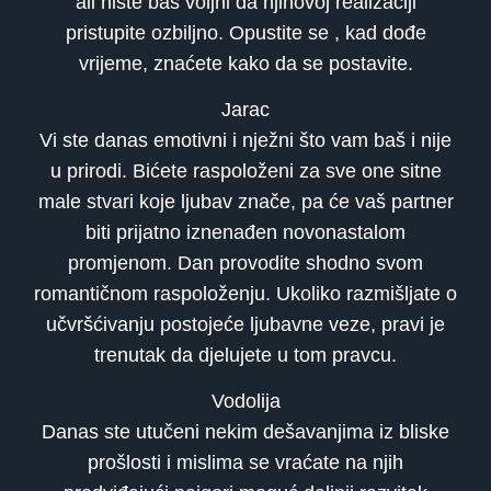
ali niste baš voljni da njihovoj realizaciji
pristupite ozbiljno. Opustite se , kad dođe
vrijeme, znaćete kako da se postavite.
Jarac
Vi ste danas emotivni i nježni što vam baš i nije
u prirodi. Bićete raspoloženi za sve one sitne
male stvari koje ljubav znače, pa će vaš partner
biti prijatno iznenađen novonastalom
promjenom. Dan provodite shodno svom
romantičnom raspoloženju. Ukoliko razmišljate o
učvršćivanju postojeće ljubavne veze, pravi je
trenutak da djelujete u tom pravcu.
Vodolija
Danas ste utučeni nekim dešavanjima iz bliske
prošlosti i mislima se vraćate na njih