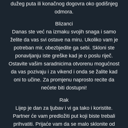
dužeg puta ili konačnog dogovra oko godišnjeg
odmora.
Blizanci
Danas ste već na izmaku svojih snaga i samo
želite da vas svi ostave na miru. Ukoliko vam je
potreban mir, obezbjedite ga sebi. Skloni ste
ponavljanju iste greške kad je o poslu riječ.
Ostavite vašim saradnicima otvorenu mogućnost
da vas pozivaju i za vikend i onda se žalite kad
oni to učine. Za promjenu naprosto recite da
nećete biti dostupni!
Rak
Lijep je dan za ljubav i vi ga tako i koristite.
Partner će vam predložiti put koji biste trebali
prihvatiti. Prijaće vam da se malo sklonite od