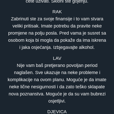
ćete uživati. Skloni ste gojenju.
RAK
Zabrinuti ste za svoje finansije i to vam stvara
veliki pritisak. Imate potrebu da pravite neke
promjene na polju posla. Pred vama je susret sa
osobom koja bi mogla da pokaže da ima iskrena
i jaka osjećanja. Izbjegavajte alkohol.
LAV
Nije vam baš pretjerano povoljan period
naglašen. Sve ukazuje na neke probleme i
komplikacije na ovom planu. Moguće je da imate
neke lične nesigurnosti i da zato teško sklapate
nova poznanstva. Moguće je da su vam bubrezi
osjetljivi.
DJEVICA