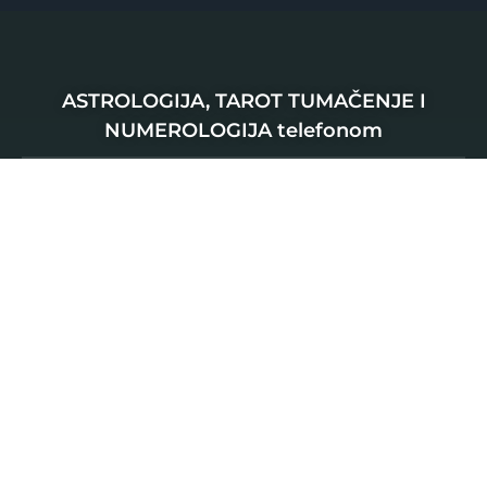
ASTROLOGIJA, TAROT TUMAČENJE I
NUMEROLOGIJA telefonom
SRBIJA
0901 800 807
120 RSD
HRVATSKA
064 501 512
0,46 EUR
0,63 EUR
ŠVAJCARSKA
0901 100 045
1,99 CHF