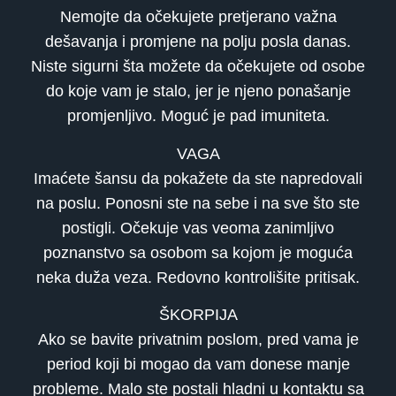
Nemojte da očekujete pretjerano važna
dešavanja i promjene na polju posla danas.
Niste sigurni šta možete da očekujete od osobe
do koje vam je stalo, jer je njeno ponašanje
promjenljivo. Moguć je pad imuniteta.
VAGA
Imaćete šansu da pokažete da ste napredovali
na poslu. Ponosni ste na sebe i na sve što ste
postigli. Očekuje vas veoma zanimljivo
poznanstvo sa osobom sa kojom je moguća
neka duža veza. Redovno kontrolišite pritisak.
ŠKORPIJA
Ako se bavite privatnim poslom, pred vama je
period koji bi mogao da vam donese manje
probleme. Malo ste postali hladni u kontaktu sa