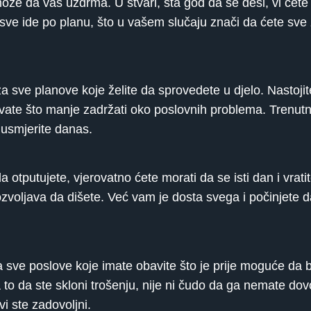
može da vas uzdrma. U stvari, šta god da se desi, vi ćete
sve ide po planu, što u vašem slučaju znači da ćete sve 
 sve planove koje želite da sprovedete u djelo. Nastojit
avate što manje zadržati oko poslovnih problema. Trenutn
 usmjerite danas.
 otputujete, vjerovatno ćete morati da se isti dan i vrat
voljava da dišete. Već vam je dosta svega i počinjete d
da sve poslove koje imate obavite što je prije moguće da 
 to da ste skloni trošenju, nije ni čudo da ga nemate dovo
vi ste zadovoljni.