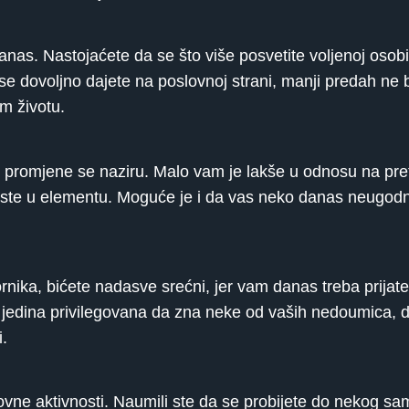
danas. Nastojaćete da se što više posvetite voljenoj osobi
 se dovoljno dajete na poslovnoj strani, manji predah ne b
m životu.
e promjene se naziru. Malo vam je lakše u odnosu na pr
 niste u elementu. Moguće je i da vas neko danas neugod
ornika, bićete nadasve srećni, jer vam danas treba prijat
jedina privilegovana da zna neke od vaših nedoumica, dan
i.
ovne aktivnosti. Naumili ste da se probijete do nekog sa