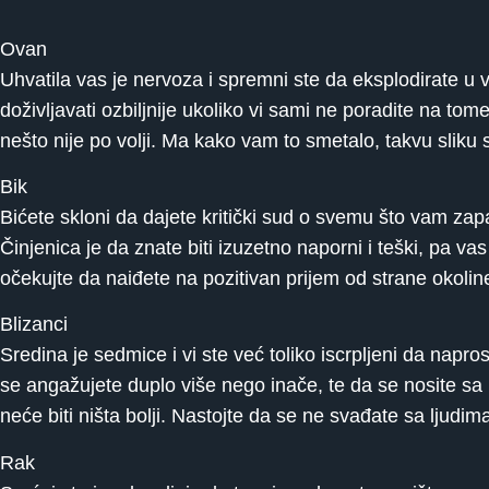
Ovan
Uhvatila vas je nervoza i spremni ste da eksplodirate u v
doživljavati ozbiljnije ukoliko vi sami ne poradite na t
nešto nije po volji. Ma kako vam to smetalo, takvu sliku 
Bik
Bićete skloni da dajete kritički sud o svemu što vam za
Činjenica je da znate biti izuzetno naporni i teški, pa v
očekujte da naiđete na pozitivan prijem od strane okolin
Blizanci
Sredina je sedmice i vi ste već toliko iscrpljeni da napro
se angažujete duplo više nego inače, te da se nosite s
neće biti ništa bolji. Nastojte da se ne svađate sa ljudim
Rak