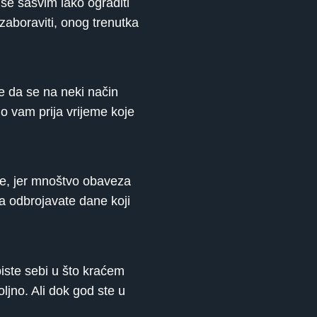
 se sasvim lako ograditi
zaboraviti, onog trenutka
e da se na neki način
o vam prija vrijeme koje
ite, jer mnoštvo obaveza
a odbrojavate dane koji
biste sebi u što kraćem
ljno. Ali dok god ste u