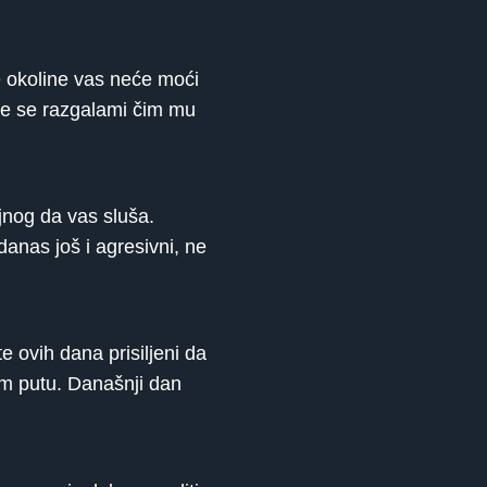
še okoline vas neće moći
oje se razgalami čim mu
jnog da vas sluša.
danas još i agresivni, ne
te ovih dana prisiljeni da
em putu. Današnji dan