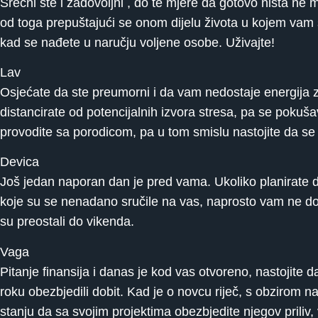
Srećni ste i zadovoljni , do te mjere da gotovo ništa ne 
od toga prepuštajući se onom dijelu života u kojem vam 
kad se nađete u naručju voljene osobe. Uživajte!
Lav
Osjećate da ste preumorni i da vam nedostaje energija za
distancirate od potencijalnih izvora stresa, pa se pokuš
provodite sa porodicom, pa u tom smislu nastojite da se
Devica
Još jedan naporan dan je pred vama. Ukoliko planirate da
koje su se nenadano sručile na vas, naprosto vam ne doz
su preostali do vikenda.
Vaga
Pitanje finansija i danas je kod vas otvoreno, nastojite 
roku obezbjedili dobit. Kad je o novcu riječ, s obzirom na
stanju da sa svojim projektima obezbjedite njegov priliv, 