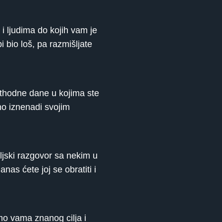
 i ljudima do kojih vam je
i bio loš, pa razmišljate
ethodne dane u kojima ste
no iznenadi svojim
eljski razgovor sa nekim u
as ćete joj se obratiti i
mo vama znanog cilja i