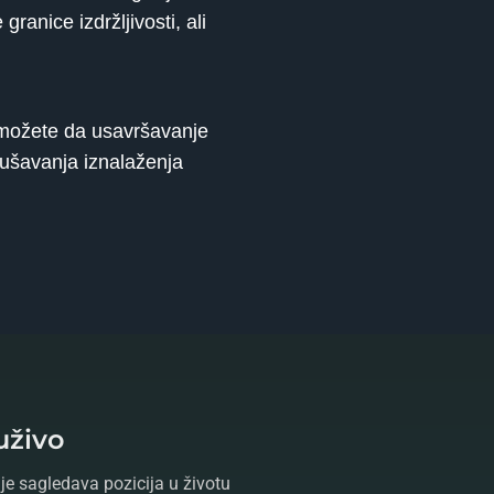
anice izdržljivosti, ali
a možete da usavršavanje
kušavanja iznalaženja
uživo
je sagledava pozicija u životu