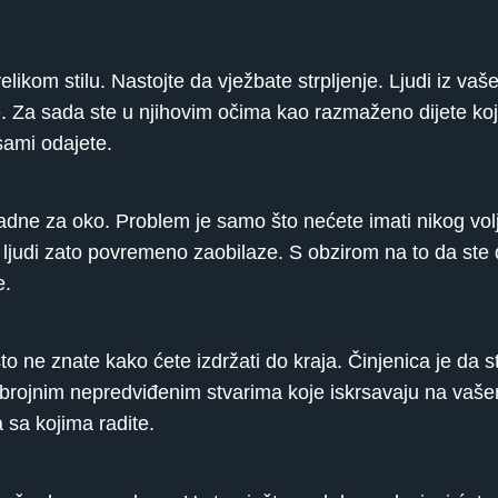
elikom stilu. Nastojte da vježbate strpljenje. Ljudi iz va
ome. Za sada ste u njihovim očima kao razmaženo dijete k
sami odajete.
padne za oko. Problem je samo što nećete imati nikog vol
as ljudi zato povremeno zaobilaze. S obzirom na to da ste 
e.
sto ne znate kako ćete izdržati do kraja. Činjenica je da s
a brojnim nepredviđenim stvarima koje iskrsavaju na vaš
a sa kojima radite.