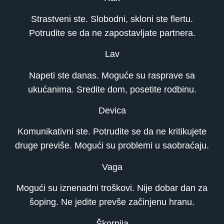
Strastveni ste. Slobodni, skloni ste flertu.
Potrudite se da ne zapostavljate partnera.
Lav
Napeti ste danas. Moguće su rasprave sa
ukućanima. Sredite dom, posetite rodbinu.
Devica
Komunikativni ste. Potrudite se da ne kritikujete
druge previše. Mogući su problemi u saobraćaju.
Vaga
Mogući su iznenadni troškovi. Nije dobar dan za
šoping. Ne jedite prevše začinjenu hranu.
Škorpija