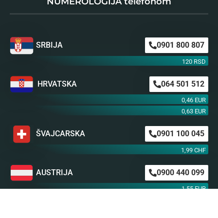
NUMEROLOGIJA telefonom
SRBIJA
0901 800 807
120 RSD
HRVATSKA
064 501 512
0,46 EUR
0,63 EUR
ŠVAJCARSKA
0901 100 045
1,99 CHF
AUSTRIJA
0900 440 099
1,55 EUR
NEMAČKA
0900 300 0135