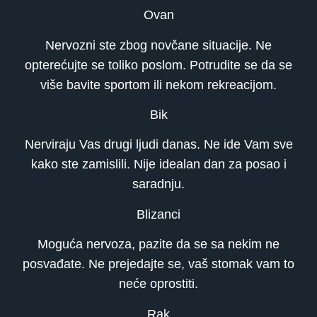
Ovan
Nervozni ste zbog novčane situacije. Ne
opterećujte se toliko poslom. Potrudite se da se
više bavite sportom ili nekom rekreacijom.
Bik
Nerviraju Vas drugi ljudi danas. Ne ide Vam sve
kako ste zamislili. Nije idealan dan za posao i
saradnju.
Blizanci
Moguća nervoza, pazite da se sa nekim ne
posvađate. Ne prejedajte se, vaš stomak vam to
neće oprostiti.
Rak