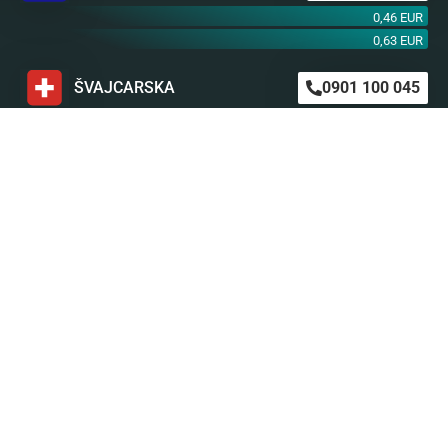
0,46 EUR
0,63 EUR
ŠVAJCARSKA
0901 100 045
1,99 CHF
AUSTRIJA
0900 440 099
1,55 EUR
NEMAČKA
0900 300 0135
0,79 EUR
mob. od operatera
BiH m:tel
094 573 637
1,4 KM
BiH BH Telekom
094 250 407