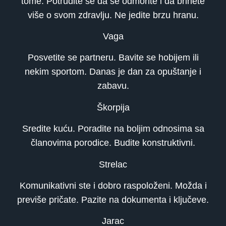
tome. Potrudite se da se odmorite i da brinete
više o svom zdravlju. Ne jedite brzu hranu.
Vaga
Posvetite se partneru. Bavite se hobijem ili
nekim sportom. Danas je dan za opuštanje i
zabavu.
Škorpija
Sredite kuću. Poradite na boljim odnosima sa
članovima porodice. Budite konstruktivni.
Strelac
Komunikativni ste i dobro raspoloženi. Možda i
previše pričate. Pazite na dokumenta i ključeve.
Jarac