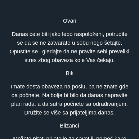
Ovan
Danas ćete biti jako lepo raspoloženi, potrudite
se da se ne zatvarate u sobu nego šetajte.
Opustite se i gledajte da ne pravite sebi preveliki
stres zbog obaveza koje Vas čekaju.
Bik
Imate dosta obaveza na poslu, pa ne znate gde
da počnete. Najbolje bi bilo da danas napravite
plan rada, a da sutra počnete sa odrađivanjem.
Družite se više sa prijateljima danas.
Blizanci
Možete pitati prijatelje za savet ili pomoć kako