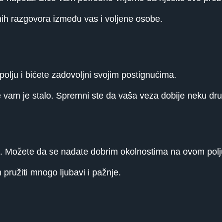
jnih razgovora između vas i voljene osobe.
olju i bićete zadovoljni svojim postignućima.
vam je stalo. Spremni ste da vaša veza dobije neku dru
. Možete da se nadate dobrim okolnostima na ovom polj
ružiti mnogo ljubavi i pažnje.