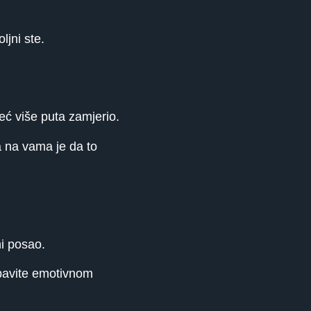
jni ste.
ć više puta zamjerio.
a na vama je da to
ni posao.
 bavite emotivnom