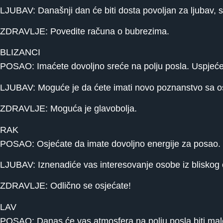
LJUBAV: Današnji dan će biti dosta povoljan za ljubav,
ZDRAVLJE: Povedite računa o bubrezima.
BLIZANCI
POSAO: Imaćete dovoljno sreće na polju posla. Uspjećete
LJUBAV: Moguće je da ćete imati novo poznanstvo sa os
ZDRAVLJE: Moguća je glavobolja.
RAK
POSAO: Osjećate da imate dovoljno energije za posao. P
LJUBAV: Iznenadiće vas interesovanje osobe iz bliskog ok
ZDRAVLJE: Odlično se osjećate!
LAV
POSAO: Danas će vas atmosfera na polju posla biti malo