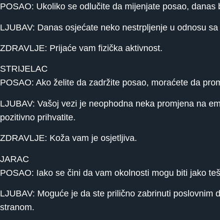
POSAO: Ukoliko se odlučite da mijenjate posao, danas b
LJUBAV: Danas osjećate neko nestrpljenje u odnosu sa 
ZDRAVLJE: Prijaće vam fizička aktivnost.
STRIJELAC
POSAO: Ako želite da zadržite posao, moraćete da promi
LJUBAV: Vašoj vezi je neophodna neka promjena na emoti
pozitivno prihvatite.
ZDRAVLJE: Koža vam je osjetljiva.
JARAC
POSAO: Iako se čini da vam okolnosti mogu biti jako teš
LJUBAV: Moguće je da ste prilično zabrinuti poslovnim 
stranom.