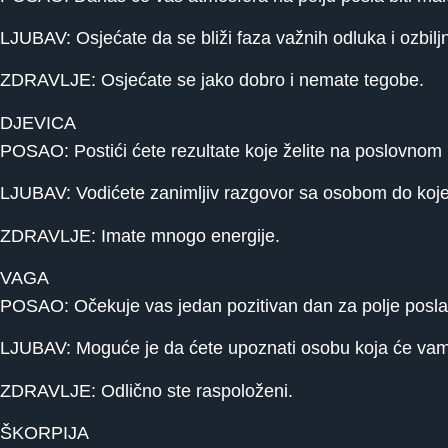
LJUBAV: Osjećate da se bliži faza važnih odluka i ozbil
ZDRAVLJE: Osjećate se jako dobro i nemate tegobe.
DJEVICA
POSAO: Postići ćete rezultate koje želite na poslovnom p
LJUBAV: Vodićete zanimljiv razgovor sa osobom do koje 
ZDRAVLJE: Imate mnogo energije.
VAGA
POSAO: Očekuje vas jedan pozitivan dan za polje posla
LJUBAV: Moguće je da ćete upoznati osobu koja će vam p
ZDRAVLJE: Odlično ste raspoloženi.
ŠKORPIJA