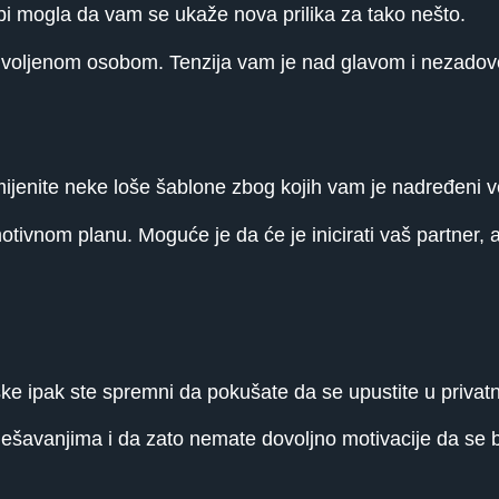
i mogla da vam se ukaže nova prilika za tako nešto.
voljenom osobom. Tenzija vam je nad glavom i nezadovol
jenite neke loše šablone zbog kojih vam je nadređeni ve
vnom planu. Moguće je da će je inicirati vaš partner, 
ke ipak ste spremni da pokušate da se upustite u privat
dešavanjima i da zato nemate dovoljno motivacije da se