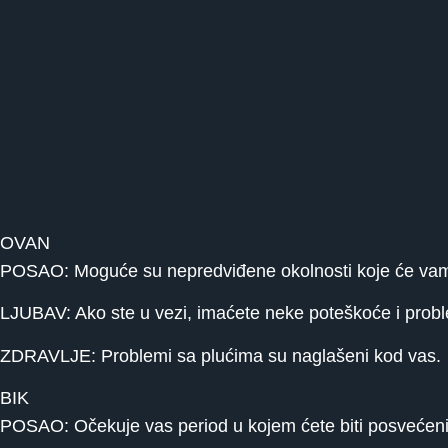
OVAN
POSAO: Moguće su nepredviđene okolnosti koje će vam doni
LJUBAV: Ako ste u vezi, imaćete neke poteškoće i pro
ZDRAVLJE: Problemi sa plućima su naglašeni kod vas.
BIK
POSAO: Očekuje vas period u kojem ćete biti posvećeni