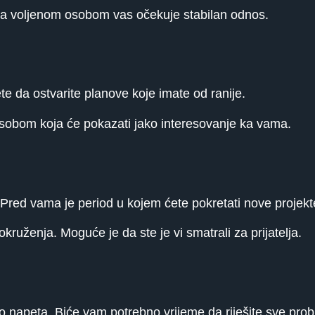
 sa voljenom osobom vas očekuje stabilan odnos.
 da ostvarite planove koje imate od ranije.
obom koja će pokazati jako interesovanje ka vama.
red vama je period u kojem ćete pokretati nove projekt
ruženja. Moguće je da ste je vi smatrali za prijatelja.
 napeta. Biće vam potrebno vrijeme da riješite sve pro