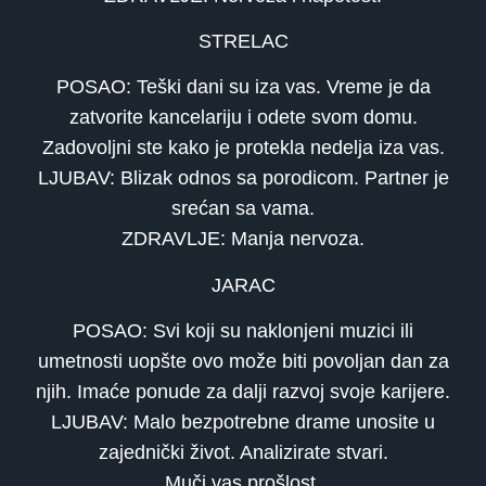
STRELAC
POSAO: Teški dani su iza vas. Vreme je da
zatvorite kancelariju i odete svom domu.
Zadovoljni ste kako je protekla nedelja iza vas.
LJUBAV: Blizak odnos sa porodicom. Partner je
srećan sa vama.
ZDRAVLJE: Manja nervoza.
JARAC
POSAO: Svi koji su naklonjeni muzici ili
umetnosti uopšte ovo može biti povoljan dan za
njih. Imaće ponude za dalji razvoj svoje karijere.
LJUBAV: Malo bezpotrebne drame unosite u
zajednički život. Analizirate stvari.
Muči vas prošlost.