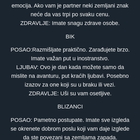
emocija. Ako vam je partner neki zemljani znak
neće da vas trpi po svaku cenu.
ZDRAVLJE: Imate snagu zdrave osobe.
BIK
POSAO:Razmišljate praktično. Zarađujete brzo.
Imate važan put u inostranstvo.
LJUBAV: Ovo je dan kada možete samo da
mislite na avanturu, put kraćih ljubavi. Posebno
izazov za one koji su u braku ili vezi.
ZDRAVLJE: Uši su vam osetljive.
BLIZANCI
POSAO: Pametno postupate. Imate sve izgleda
se okrenete dobrom poslu koji vam daje izglede
da ste povezani sa zemljama zapada.