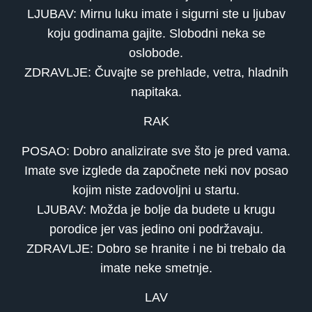
LJUBAV: Mirnu luku imate i sigurni ste u ljubav
koju godinama gajite. Slobodni neka se
oslobode.
ZDRAVLJE: Čuvajte se prehlade, vetra, hladnih
napitaka.
RAK
POSAO: Dobro analizirate sve što je pred vama.
Imate sve izglede da započnete neki nov posao
kojim niste zadovoljni u startu.
LJUBAV: Možda je bolje da budete u krugu
porodice jer vas jedino oni podržavaju.
ZDRAVLJE: Dobro se hranite i ne bi trebalo da
imate neke smetnje.
LAV