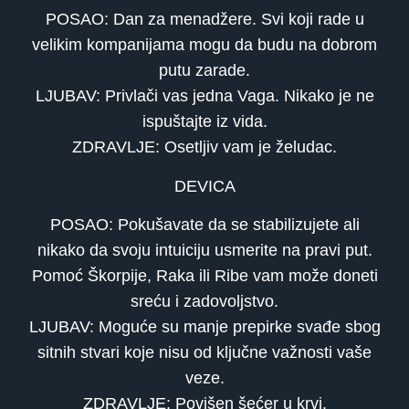
POSAO: Dan za menadžere. Svi koji rade u
velikim kompanijama mogu da budu na dobrom
putu zarade.
LJUBAV: Privlači vas jedna Vaga. Nikako je ne
ispuštajte iz vida.
ZDRAVLJE: Osetljiv vam je želudac.
DEVICA
POSAO: Pokušavate da se stabilizujete ali
nikako da svoju intuiciju usmerite na pravi put.
Pomoć Škorpije, Raka ili Ribe vam može doneti
sreću i zadovoljstvo.
LJUBAV: Moguće su manje prepirke svađe sbog
sitnih stvari koje nisu od ključne važnosti vaše
veze.
ZDRAVLJE: Povišen šećer u krvi.