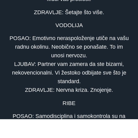
ZDRAVLJE: Šetajte što više.
VODOLIJA
POSAO: Emotivno neraspoloženje utiče na vašu
radnu okolinu. Neobično se ponašate. To im
unosi nervozu.
LJUBAV: Partner vam zamera da ste bizarni,
nekovencionalni. Vi žestoko odbijate sve što je
standard.
ZDRAVLJE: Nervna kriza. Znojenje.
RIBE
POSAO: Samodisciplina i samokontrola su na
izmaku. Sve vrvi oko vas. Veoma je napeto.
LJUBAV: Žudite za uzbuđenjima, otkrićima i