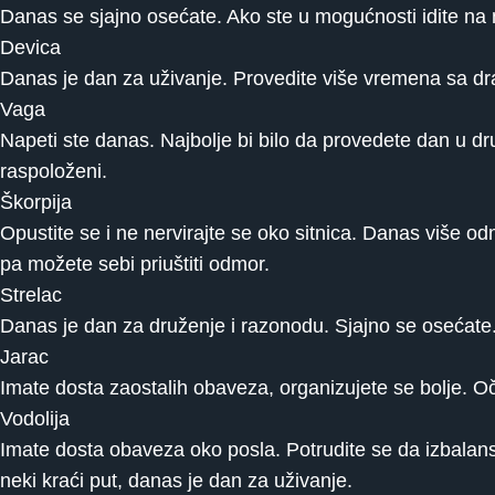
Danas se sjajno osećate. Ako ste u mogućnosti idite na ne
Devica
Danas je dan za uživanje. Provedite više vremena sa drag
Vaga
Napeti ste danas. Najbolje bi bilo da provedete dan u dru
raspoloženi.
Škorpija
Opustite se i ne nervirajte se oko sitnica. Danas više o
pa možete sebi priuštiti odmor.
Strelac
Danas je dan za druženje i razonodu. Sjajno se osećate.
Jarac
Imate dosta zaostalih obaveza, organizujete se bolje. O
Vodolija
Imate dosta obaveza oko posla. Potrudite se da izbalansi
neki kraći put, danas je dan za uživanje.