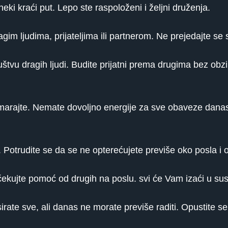
ki kraći put. Lepo ste raspoloženi i željni druženja.
im ljudima, prijateljima ili partnerom. Ne prejedajte se 
štvu dragih ljudi. Budite prijatni prema drugima bez obzi
dmarajte. Nemate dovoljno energije za sve obaveze danas,
 Potrudite se da se ne opterećujete previše oko posla i
čekujte pomoć od drugih na poslu. svi će Vam izaći u sus
rate sve, ali danas ne morate previše raditi. Opustite se