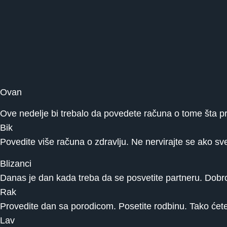
Ovan
Ove nedelje bi trebalo da povedete računa o tome šta pri
Bik
Povedite više računa o zdravlju. Ne nervirajte se ako sve 
Blizanci
Danas je dan kada treba da se posvetite partneru. Dobro 
Rak
Provedite dan sa porodicom. Posetite rodbinu. Tako ćete 
Lav