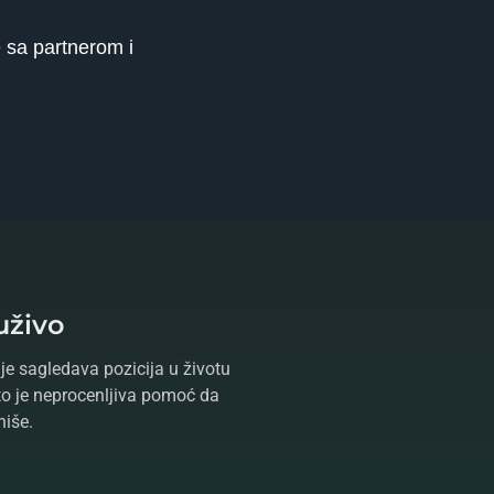
 sa partnerom i
uživo
je sagledava pozicija u životu
što je neprocenljiva pomoć da
niše.