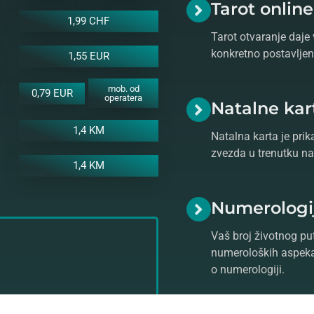
Tarot onlin
1,99 CHF
Tarot otvaranje daje 
konkretno postavljeno
1,55 EUR
mob. od
0,79 EUR
operatera
Natalne kar
1,4 KM
Natalna karta je prik
zvezda u trenutku na
1,4 KM
Numerologi
Vaš broj životnog put
numeroloških aspeka
o numerologiji.
ratite se našem stručnom i