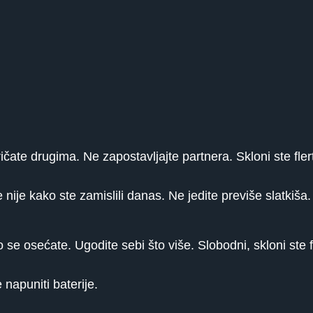
čate drugima. Ne zapostavljajte partnera. Skloni ste fler
nije kako ste zamislili danas. Ne jedite previše slatkiša.
se osećate. Ugodite sebi što više. Slobodni, skloni ste f
napuniti baterije.