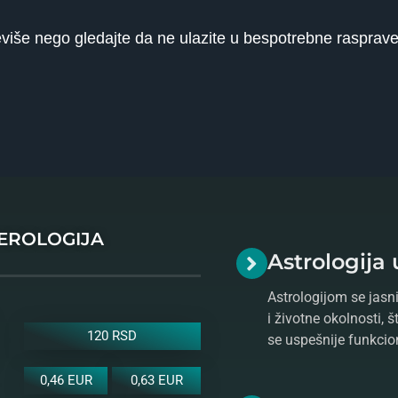
eviše nego gledajte da ne ulazite u bespotrebne rasprave
MEROLOGIJA
Astrologija 
Astrologijom se jasni
i životne okolnosti, 
120 RSD
se uspešnije funkcio
0,46 EUR
0,63 EUR