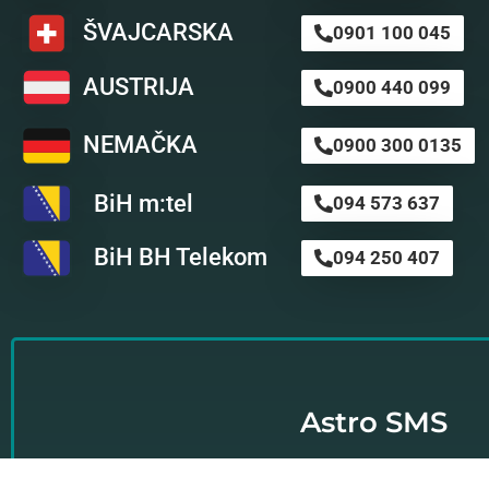
ŠVAJCARSKA
0901 100 045
AUSTRIJA
0900 440 099
NEMAČKA
0900 300 0135
BiH m:tel
094 573 637
BiH BH Telekom
094 250 407
Astro SMS
Nikada nije kasno da preuzmete stvar u svoje ruke i ob