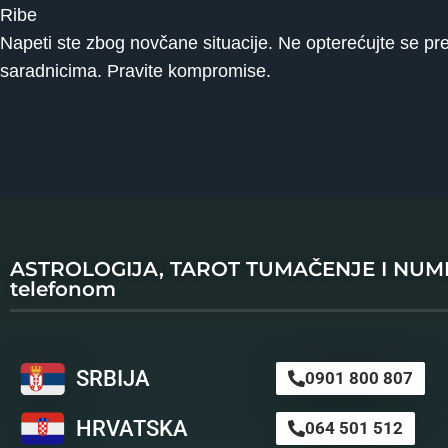
Ribe
Napeti ste zbog novčane situacije. Ne opterećujte se pr
saradnicima. Pravite kompromise.
ASTROLOGIJA, TAROT TUMAČENJE I NU
telefonom
SRBIJA
0901 800 807
HRVATSKA
064 501 512