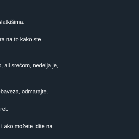
slatkišima.
ra na to kako ste
 ali srećom, nedelja je,
 obaveza, odmarajte.
ret.
 i ako možete idite na