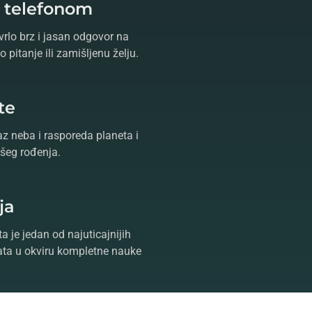
e telefonom
vrlo brz i jasan odgovor na
 pitanje ili zamišljenu želju.
te
az neba i rasporeda planeta i
šeg rođenja.
ja
a je jedan od najuticajnijih
ta u okviru kompletne nauke